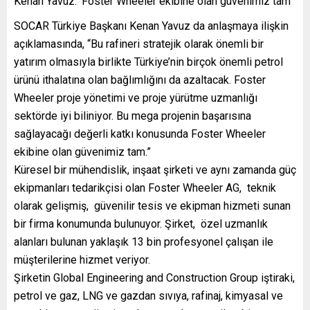
Kenan Yavuz: ‘Foster Wheeler ekibine olan güvenimiz tam’
SOCAR Türkiye Başkanı Kenan Yavuz da anlaşmaya ilişkin
açıklamasında, “Bu rafineri stratejik olarak önemli bir
yatırım olmasıyla birlikte Türkiye’nin birçok önemli petrol
ürünü ithalatına olan bağlımlığını da azaltacak. Foster
Wheeler proje yönetimi ve proje yürütme uzmanlığı
sektörde iyi biliniyor. Bu mega projenin başarısına
sağlayacağı değerli katkı konusunda Foster Wheeler
ekibine olan güvenimiz tam.”
Küresel bir mühendislik, inşaat şirketi ve aynı zamanda güç
ekipmanları tedarikçisi olan Foster Wheeler AG, teknik
olarak gelişmiş, güvenilir tesis ve ekipman hizmeti sunan
bir firma konumunda bulunuyor. Şirket, özel uzmanlık
alanları bulunan yaklaşık 13 bin profesyonel çalışan ile
müşterilerine hizmet veriyor.
Şirketin Global Engineering and Construction Group iştiraki,
petrol ve gaz, LNG ve gazdan sıvıya, rafinaj, kimyasal ve