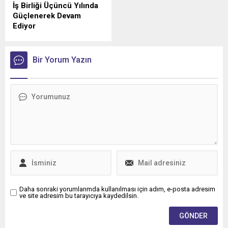
İş Birliği Üçüncü Yılında
Güçlenerek Devam
Ediyor
Anadolu Isuzu ile Petrol
Ofisi Grubu arasında, ağır
ticari araçlara madeni yağ
Bir Yorum Yazın
tedarikini kapsayan stratejik
iş birliği üçüncü yılına girdi.
Daha sonraki yorumlarımda kullanılması için adım, e-posta adresim
ve site adresim bu tarayıcıya kaydedilsin.