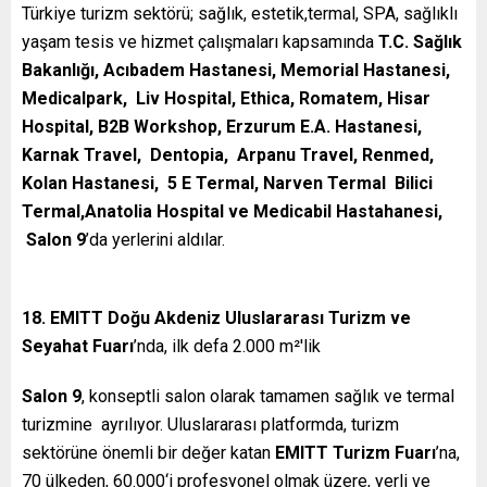
Türkiye turizm sektörü; sağlık, estetik,termal, SPA, sağlıklı
yaşam tesis ve hizmet çalışmaları kapsamında
T.C. Sağlık
Bakanlığı, Acıbadem Hastanesi, Memorial Hastanesi,
Medicalpark, Liv Hospital, Ethica, Romatem, Hisar
Hospital, B2B Workshop, Erzurum E.A. Hastanesi,
Karnak Travel, Dentopia, Arpanu Travel, Renmed,
Kolan Hastanesi, 5 E Termal, Narven Termal Bilici
Termal,Anatolia Hospital ve Medicabil Hastahanesi,
Salon 9
’da yerlerini aldılar.
18. EMITT Doğu Akdeniz Uluslararası Turizm ve
Seyahat Fuarı
’nda, ilk defa 2.000 m²′lik
Salon 9
, konseptli salon olarak tamamen sağlık ve termal
turizmine ayrılıyor. Uluslararası platformda, turizm
sektörüne önemli bir değer katan
EMITT Turizm Fuarı
’na,
70 ülkeden, 60.000‘i profesyonel olmak üzere, yerli ve