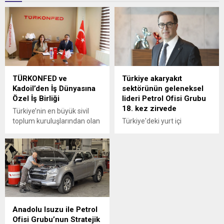
TÜRKONFED ve
Türkiye akaryakıt
Kadoil’den İş Dünyasına
sektörünün geleneksel
Özel İş Birliği
lideri Petrol Ofisi Grubu
18. kez zirvede
Türkiye’nin en büyük sivil
toplum kuruluşlarından olan
Türkiye'deki yurt içi
Türk İş Dünyası
akaryakıt satışları 2025
Konfederasyonu
yılında 34,5 milyon tona
(TÜRKONFED) ile akaryakıt
yükselirken sektörün
sektörünün hızlı büyüyen
geleneksel lideri yine
markalarından Kadoil
değişmedi.
arasında özel bir iş birliğine
imza atıldı.
Anadolu Isuzu ile Petrol
Ofisi Grubu’nun Stratejik