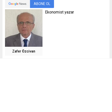
ABONE OL
Ekonomist yazar
Zafer Özcivan
Not:
Bu yazı, yazarın kişisel görüş ve değerlendirmelerini
içermektedir.
Günümüz dünyasında ekonomik büyüme çoğu zaman
üretim ve tüketim artışıyla ölçülüyor. Ancak bu büyümenin
görünmeyen bir yüzü var: israf. İsraf ekonomisi, yalnızca
bireysel tüketim alışkanlıklarının bir sonucu değil; aynı
zamanda üretim sistemlerinden kamu politikalarına kadar
geniş bir alanı kapsayan yapısal bir sorunun adı haline