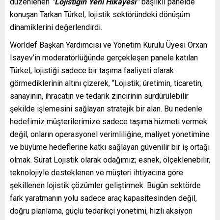
düzenlenen
“Lojistiğin Yeni Hikâyesi”
başlıklı panelde
konuşan Tarkan Türkel, lojistik sektöründeki dönüşüm
dinamiklerini değerlendirdi.
Worldef Başkan Yardımcısı ve Yönetim Kurulu Üyesi Orxan
Isayev’in moderatörlüğünde gerçekleşen panele katılan
Türkel, lojistiği sadece bir taşıma faaliyeti olarak
görmediklerinin altını çizerek, “Lojistik; üretimin, ticaretin,
sanayinin, ihracatın ve tedarik zincirinin sürdürülebilir
şekilde işlemesini sağlayan stratejik bir alan. Bu nedenle
hedefimiz müşterilerimize sadece taşıma hizmeti vermek
değil, onların operasyonel verimliliğine, maliyet yönetimine
ve büyüme hedeflerine katkı sağlayan güvenilir bir iş ortağı
olmak. Sürat Lojistik olarak odağımız; esnek, ölçeklenebilir,
teknolojiyle desteklenen ve müşteri ihtiyacına göre
şekillenen lojistik çözümler geliştirmek. Bugün sektörde
fark yaratmanın yolu sadece araç kapasitesinden değil,
doğru planlama, güçlü tedarikçi yönetimi, hızlı aksiyon