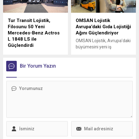
Tur Transit Lojistik,
OMSAN Lojistik
Filosunu 50 Yeni
Avrupa’daki Gıda Lojistiği
Mercedes-Benz Actros
Ağını Güçlendiriyor
L 1848 LS ile
OMSAN Lojistik, Avrupa’daki
Güçlendirdi
büyümesini yeni iş
Mercedes-Benz Türk, 1980
birlikleriyle sürdürmeye
yılından bu yana uluslararası
devam ediyor
lojistik alanında faaliyet
Bir Yorum Yazın
gösteren Tur Transit
Lojistik’e 50 adet Mercedes-
Benz Actros L 1848 LS
teslimatı gerçekleştirdi.