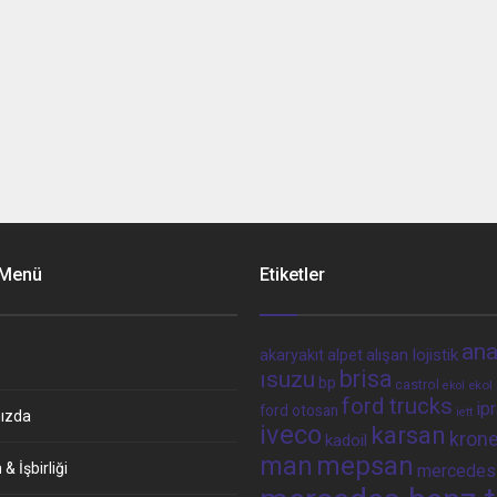
 Menü
Etiketler
ana
alpet
alışan lojistik
akaryakıt
brisa
ısuzu
bp
castrol
ekol 
ekol
ford trucks
ip
ford otosan
iett
ızda
iveco
karsan
kron
kadoil
man
mepsan
& İşbirliği
mercedes