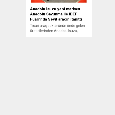
Anadolu Isuzu yeni markası
Anadolu Savunma ile IDEF
Fuarı’nda Seyit aracını tanıttı
Ticari araç sektörünün önde gelen
üreticilerinden Anadolu Isuzu,
birikimini ve iddiasını, “Anadolu
Savunma” markası ile savunma
sanayisine taşıyor. “Anadolu
Savunma” markası ile geliştirdiği,
askeri kullanıma yönelik ağır
kamyonlarını ilk kez, 14. IDEF 2019
Uluslararası Savunma Sanayii
Fuarı’nda görücüye çıkaran Anadolu
Isuzu, fuarda; 8x8 tank taşıyıcı araç,
8x8 taktik tekerlekli araç...