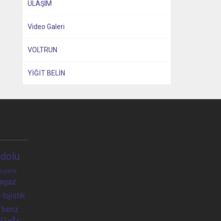
ULAŞIM
Video Galeri
VOLTRUN
YİĞİT BELİN
dolu
lojistik
ragaz
e
lojistik
 benz