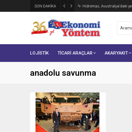
SON DAKİKA
Hidromas, Avustralya’daki yen
LOJİSTİK
TİCARİ ARAÇLAR
AKARYAKIT
anadolu savunma