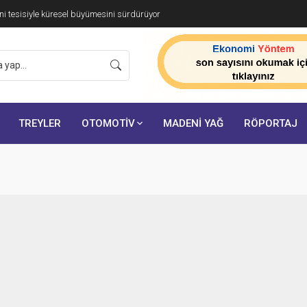
i tesisiyle küresel büyümesini sürdürüyor
TREYLER
OTOMOTİV
MADENİ YAĞ
RÖPORTAJ