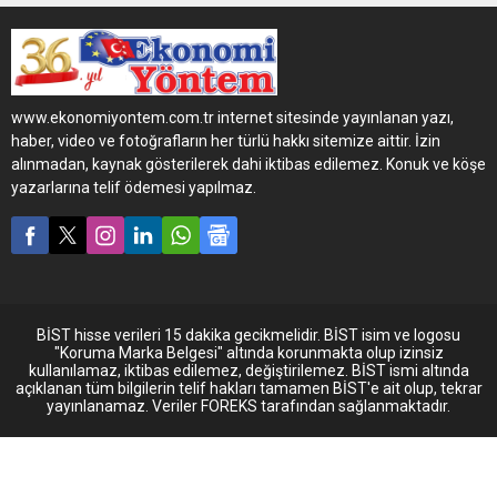
ülkede kurulumları ile dünya
çapında lider bir tedarikçi
haline gelen Tritium,
teknoloji lideri Gilbarco
Veeder-Root ile iş ortaklığı
www.ekonomiyontem.com.tr internet sitesinde yayınlanan yazı,
anlaşmasını imzalamıştır.
haber, video ve fotoğrafların her türlü hakkı sitemize aittir. İzin
alınmadan, kaynak gösterilerek dahi iktibas edilemez. Konuk ve köşe
yazarlarına telif ödemesi yapılmaz.
BİST hisse verileri 15 dakika gecikmelidir. BİST isim ve logosu
"Koruma Marka Belgesi" altında korunmakta olup izinsiz
kullanılamaz, iktibas edilemez, değiştirilemez. BİST ismi altında
açıklanan tüm bilgilerin telif hakları tamamen BİST'e ait olup, tekrar
yayınlanamaz. Veriler FOREKS tarafından sağlanmaktadır.