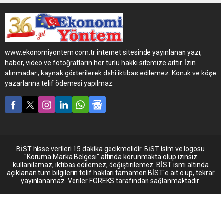
ve KDV Kanunlarındaki
değişiklik ile ihracat yükü
taşıyan tırlara sınır
kapılarında satılan
akaryakıta ÖTV ve KDV
www.ekonomiyontem.com.tr internet sitesinde yayınlanan yazı,
muafiyeti getirilirken,
haber, video ve fotoğrafların her türlü hakkı sitemize aittir. İzin
akaryakıt satışı yapacak
alınmadan, kaynak gösterilerek dahi iktibas edilemez. Konuk ve köşe
istasyonların kar marjı, 5493
yazarlarına telif ödemesi yapılmaz.
sayılı Özel Tüketim Vergisi
Kanununda, Katma Değer
Kanununda ve Petrol
Piyasası Kanununda
Değişiklik Yapılması
Hakkında Kanun ile en
fazla...
BİST hisse verileri 15 dakika gecikmelidir. BİST isim ve logosu
"Koruma Marka Belgesi" altında korunmakta olup izinsiz
kullanılamaz, iktibas edilemez, değiştirilemez. BİST ismi altında
açıklanan tüm bilgilerin telif hakları tamamen BİST'e ait olup, tekrar
yayınlanamaz. Veriler FOREKS tarafından sağlanmaktadır.