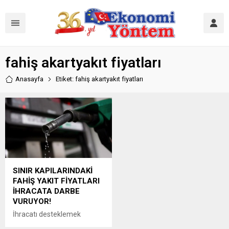
fahiş akartyakıt fiyatları
Anasayfa
Etiket: fahiş akartyakıt fiyatları
SINIR KAPILARINDAKİ
FAHİŞ YAKIT FİYATLARI
İHRACATA DARBE
VURUYOR!
İhracatı desteklemek
amacıyla 2006 yılında ÖTV