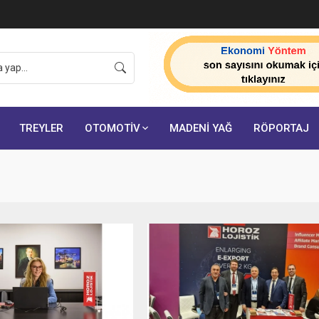
onuçlarını açıkladı:
TREYLER
OTOMOTİV
MADENİ YAĞ
RÖPORTAJ