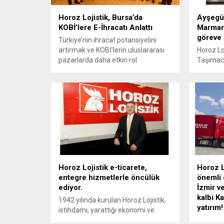
Horoz Lojistik, Bursa’da
Ayşegül
KOBİ’lere E-İhracatı Anlattı
Marmara
göreve 
Türkiye’nin ihracat potansiyelini
artırmak ve KOBİ’lerin uluslararası
Horoz Loj
pazarlarda daha etkin rol
Taşımacı
oynamasını sağlamak amacıyla
Marmara
düzenlenen “Otomotiv ve Yedek
pozisyo
Parça Sektöründe Yeni Fırsatlar”
emanet e
etkinliğinin ilk durağı Bursa oldu.
Horoz Lojistik'in, eBay ve e-
Tradeport iş birliğiyle organize ettiği
etkinlik, Hilton Bursa’da geniş bir
katılımla gerçekleşti. Etkinlikte,
otomotiv ve yedek parça
sektörünün ihracat fırsatlarına...
Horoz Lojistik e-ticarete,
Horoz L
entegre hizmetlerle öncülük
önemli 
ediyor.
İzmir v
kalbi Ka
1942 yılında kurulan Horoz Lojistik,
yatırım!
istihdamı, yarattığı ekonomi ve
sağladığı katma değeriyle lojistik
Türkiye’n