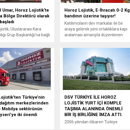
 Umar, Horoz Lojistik’te
Horoz Lojistik, E-İhracatı 0-2 Kg
 Bölge Direktörü olarak
bandının üzerine taşıyor!
başladı
Katılımcıların dev markalar ile bir
istik; Uluslararası Kara
araya gelerek yeni ortaklıklara kapı
lığı Grup Başkanlığı’na bağlı
aralaması amacıyla düzenlenen
 Bölge Direktörlüğü
World Ecom Expo, geçtiğimiz
nunu Ayşegül Umar’a
günlerde Antalya’da gerçekleştirildi.
tti.
E-ticaret ve e-ihracat ekosisteminin
tüm paydaşlarının buluştuğu
organizasyon hakkında
değerlendirmelerde bulunan Horoz
Lojistik İcra Kurulu Başkan
Yardımcısı Gürkan Gürbüz, E-ihraca
operasyonları ile ilgili de son
gelişmeleri aktardı.
ojistik’ten Türkiye’nin
DSV TÜRKİYE İLE HOROZ
dağıtım merkezlerinden
LOJİSTİK YURT İÇİ KOMPLE
e Mobilya sektörünün
TAŞIMA ALANINDA ÖNEMLİ
yseri’ye iki önemli
BİR İŞ BİRLİĞİNE İMZA ATTI.
2006 yılından itibaren Türkiye
in köklü şirketlerinden
pazarında başarılı şekilde faaliyet