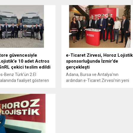
jistik; e-ticaret sektörünün
gösteren dünya devi lojistik firması
ni etkileyecek en önemli
DSV, Türkiye’nin yerli ve milli ilk
den birinin lojistik altyapısı
kuruluşlarından biri olan Horoz
 bilerek 2021 planları
Lojistik ile Yurt İçi Komple Taşıma
sunda yatırımlarına devam
(FTL) alanında uzun soluklu büyük
bir iş birliği anlaşmasına imza attı.
tore güvencesiyle
e-Ticaret Zirvesi, Horoz Lojistik
ojistik’e 10 adet Actros
sponsorluğunda İzmir’de
nRL çekici teslim edildi
gerçekleşti
-Benz Türk’ün 2.El
Adana, Bursa ve Antalya'nın
lanında faaliyet gösteren
ardından e-Ticaret Zirvesi'nin yeni
rkası TruckStore
durağı İzmir oldu. Horoz Lojistik
an, Horoz Lojistik’e 10 adet
sponsorluğunda 5 Mart Pazartesi
841 LSnRL çekici teslimatı
günü İzmir Hilton Otel’de
ştirildi. 2015 model
düzenlenen Hepsi Burada e-Ticaret
s-Benz araçlar, Mercedes-
Zirvesi’nde Horoz Lojistik
ansal Hizmetler’in sağladığı
yöneticileri e-ticarette lojistik
 kredi imkânları ile şirket
çözümler konusunda bilgiler
katıldı.
aktardı.