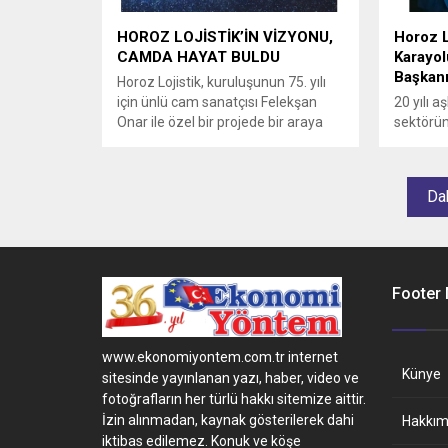
HOROZ LOJİSTİK’İN VİZYONU,
Horoz L
CAMDA HAYAT BULDU
Karayol
Başkanı
Horoz Lojistik, kuruluşunun 75. yılı
için ünlü cam sanatçısı Felekşan
20 yılı aş
Onar ile özel bir projede bir araya
sektörün
geldi. Felekşan Onar’ın beş ayrı
alan Sav
temada oluşturduğu koleksiyon,
Uluslara
Horoz Lojistik’in sektördeki 75 yıllık
Grup Baş
Dah
gücünü vurguluyor. Her biri
sertifikalı 200 eserle sınırlı olan
“Horoz Lojistik 75. Yıl Felekşan Onar
Özel Koleksiyonu”,...
Footer
www.ekonomiyontem.com.tr internet
Künye
sitesinde yayınlanan yazı, haber, video ve
fotoğrafların her türlü hakkı sitemize aittir.
İzin alınmadan, kaynak gösterilerek dahi
Hakkım
iktibas edilemez. Konuk ve köşe