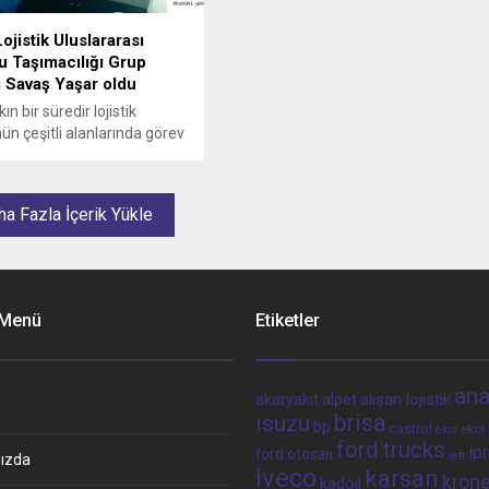
ojistik Uluslararası
u Taşımacılığı Grup
 Savaş Yaşar oldu
kın bir süredir lojistik
ün çeşitli alanlarında görev
aş Yaşar, Horoz Lojistik
rası Karayolu Taşımacılığı
kanlığı’na atandı.
a Fazla İçerik Yükle
 Menü
Etiketler
ana
alpet
alışan lojistik
akaryakıt
brisa
ısuzu
bp
castrol
ekol 
ekol
ford trucks
ip
ford otosan
iett
ızda
iveco
karsan
kron
kadoil