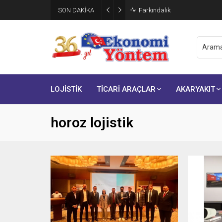
SON DAKİKA
Brisa, ikinci çeyrek finansal s
LOJİSTİK
TİCARİ ARAÇLAR
AKARYAKIT
horoz lojistik