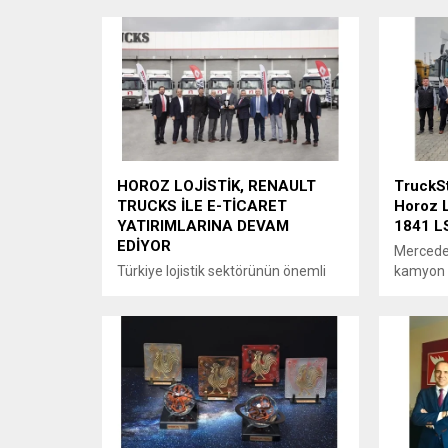
sektörünün yerli ve milli ilk
Horoz Lo
kuruluşlarından. Lojistik sektöründe
gelişimi
80. yılına yaklaşan Horoz Lojistik
faktörler
bugün iş ortakları, tedarikçisi ve
olduğunu
müşterisine kadar olan süreçte
doğrultu
entegre lojistik hizmetler sunarak
ediyor.
birlikte çalıştığı şirketlerin rekabet
gücüne katkı sağlamayı hedefleyen
bir konumda. Yönetim...
HOROZ LOJİSTİK, RENAULT
TruckS
TRUCKS İLE E-TİCARET
Horoz L
YATIRIMLARINA DEVAM
1841 LS
EDİYOR
Mercedes
Türkiye lojistik sektörünün önemli
kamyon a
oyuncularından Horoz Lojistik, 2019
öncü ma
yatırımlarını Renault Trucks’tan
tarafınd
teslim aldığı 10 adet çekici ile
Actros 1
tamamlıyor.
gerçekle
Mercede
Benz Fin
avantajlı
filosuna 