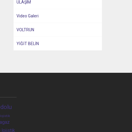
ULAŞIM
Video Galeri
VOLTRUN
YİĞİT BELİN
dolu
lojistik
ragaz
e
lojistik