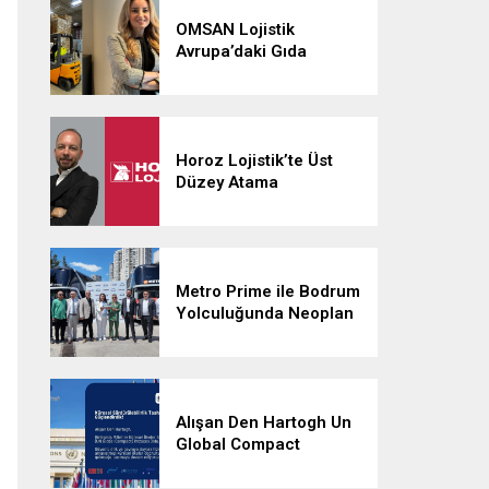
OMSAN Lojistik
Avrupa’daki Gıda
Lojistiği Ağını
Güçlendiriyor
Horoz Lojistik’te Üst
Düzey Atama
Metro Prime ile Bodrum
Yolculuğunda Neoplan
Skyliner İmzası
Alışan Den Hartogh Un
Global Compact
İmzacısı Oldu