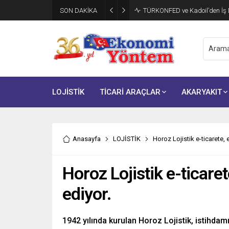
SON DAKİKA
TÜRKONFED ve Kadoil’den İş D
LOJİSTİK
TİCARİ ARAÇLAR
AKARYAKIT
Anasayfa
LOJİSTİK
Horoz Lojistik e-ticarete,
Horoz Lojistik e-ticare
ediyor.
1942 yılında kurulan Horoz Lojistik, istihdamı