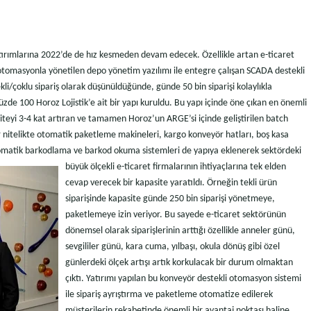
atırımlarına 2022’de de hız kesmeden devam edecek. Özellikle artan e-ticaret
 otomasyonla yönetilen depo yönetim yazılımı ile entegre çalışan SCADA destekli
ekli/çoklu sipariş olarak düşünüldüğünde, günde 50 bin siparişi kolaylıkla
de 100 Horoz Lojistik’e ait bir yapı kuruldu. Bu yapı içinde öne çıkan en önemli
siteyi 3-4 kat artıran ve tamamen Horoz’un ARGE’si içinde geliştirilen batch
 nitelikte otomatik paketleme makineleri, kargo konveyör hatları, boş kasa
tomatik barkodlama ve barkod okuma sistemleri de yapıya eklenerek sektördeki
büyük ölçekli e-ticaret firmalarının
ihtiyaçlarına tek elden
cevap verecek bir kapasite yaratıldı. Örneğin tekli ürün
siparişinde kapasite günde 250 bin siparişi yönetmeye,
paketlemeye izin veriyor. Bu sayede e-ticaret sektörünün
dönemsel olarak siparişlerinin arttığı özellikle anneler günü,
sevgililer günü, kara cuma, yılbaşı, okula dönüş gibi özel
günlerdeki ölçek artışı artık korkulacak bir durum olmaktan
çıktı. Yatırımı yapılan bu konveyör destekli otomasyon sistemi
ile sipariş ayrıştırma ve paketleme otomatize edilerek
müşterilerin rekabetinde önemli bir avantaj noktası haline