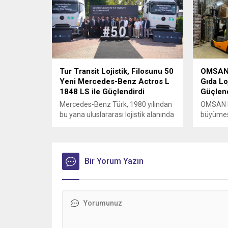
Tur Transit Lojistik, Filosunu 50
OMSAN L
Yeni Mercedes-Benz Actros L
Gıda Loj
1848 LS ile Güçlendirdi
Güçlend
Mercedes-Benz Türk, 1980 yılından
OMSAN Lo
bu yana uluslararası lojistik alanında
büyümesin
faaliyet gösteren Tur Transit
sürdürm
Lojistik’e 50 adet Mercedes-Benz
Actros L 1848 LS teslimatı
gerçekleştirdi.
Bir Yorum Yazın