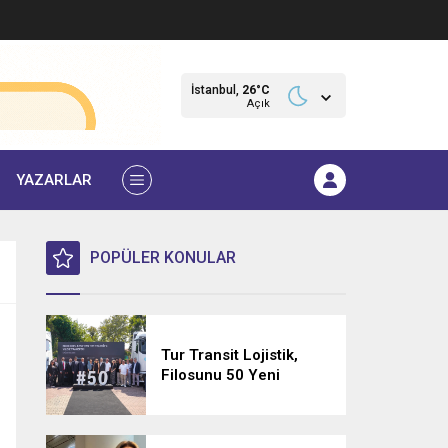
İstanbul,
26
°C
Açık
YAZARLAR
POPÜLER KONULAR
Tur Transit Lojistik,
Filosunu 50 Yeni
Mercedes-Benz Actros
L 1848 LS ile
Güçlendirdi