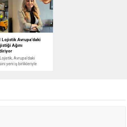
ojistik Avrupa’daki
istiği Ağını
iriyor
jistik, Avrupa’daki
i yeni iş birlikleriyle
eye devam ediyor