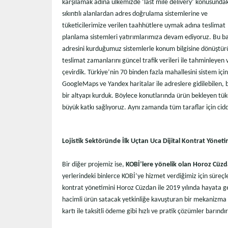
karşılamak adına ülkemizde ‘last mile delivery’ konusundak
sıkıntılı alanlardan adres doğrulama sistemlerine ve
tüketicilerimize verilen taahhütlere uymak adına teslimat
planlama sistemleri yatırımlarımıza devam ediyoruz. Bu bağ
adresini kurduğumuz sistemlerle konum bilgisine dönüştürü
teslimat zamanlarını güncel trafik verileri ile tahminleyen
çevirdik. Türkiye’nin 70 binden fazla mahallesini sistem içi
GoogleMaps ve Yandex haritalar ile adreslere gidilebilen, b
bir altyapı kurduk. Böylece konutlarında ürün bekleyen tüke
büyük katkı sağlıyoruz. Aynı zamanda tüm taraflar için cidd
Lojistik Sektöründe İlk Uçtan Uca Dijital Kontrat Yönet
Bir diğer projemiz ise,
KOBİ’lere yönelik olan Horoz Cüzd
yerlerindeki binlerce KOBİ’ye hizmet verdiğimiz için süreçle
kontrat yönetimini Horoz Cüzdan ile 2019 yılında hayata g
hacimli ürün satacak yetkinliğe kavuşturan bir mekanizma ile
kartı ile taksitli ödeme gibi hızlı ve pratik çözümler barın