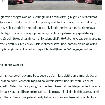
i en
lamda entegrasyonlar ile örneğin XY Camisi arkası gibi girilen bir teslimat
p bunu karar destek sistemleri planlayarak teslimat araçlarına rotalayan,
 ve IVN ile tüketicilere robotik süreç bilgilendirmesi yapan mekanik zekaya
nde dağıtım alanlarına ayırıp bunlar için anlık sorgulamanın yapılabileceği,
u sürecin tüketici tarafından anlık izlenebildiği HoRute ile yapay zekayla çalışan
ticilerimizin süreçleri anlık izleyebilmesi sayesinde, zaman planlamalarına
i yük oluşturan çoklu ve karmaşık bilgi trafiğinin de önüne geçmiş olduk.
imi: Horoz Cüzdan
an.
E-ticaretteki büyüme ile sadece platformlara değil aynı zamanda pazar
ri daha doğru yönetebilmek adına lojistik sektöründe ilk uçtan uca dijital
eçirdik. Sistem hiçbir ayrım gözetmeden, hizmet almak isteyenleri e-ticarette
 çalışıyor. İçeriğinde online talep, e-kontrat, dijital kimlik doğrulama, kredi
dıran Horoz Cüzdan ile gelecekte dijital paralar ile de ödeme almayı planlıyoruz.