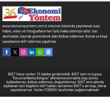
beraberlik adına mesajlar
verdi. Halka hizmet için yola
çıktığını dile getiren
Karabulut, “Sorun varsa
çözümde vardır. Önemli olan
www.ekonomiyontem.com.tr internet sitesinde yayınlanan yazı,
adım atabilmektir. Halkımız
haber, video ve fotoğrafların her türlü hakkı sitemize aittir. İzin
ile STK’larla, Mimarlar Odası
alınmadan, kaynak gösterilerek dahi iktibas edilemez. Konuk ve köşe
ile gelecek için İstanbul’u
yazarlarına telif ödemesi yapılmaz.
birlikte inşa edeceğiz” dedi.
İBB bağımsız Başkan adayı
Hüseyin Karabulut,
İstanbul’u...
BİST hisse verileri 15 dakika gecikmelidir. BİST isim ve logosu
"Koruma Marka Belgesi" altında korunmakta olup izinsiz
kullanılamaz, iktibas edilemez, değiştirilemez. BİST ismi altında
açıklanan tüm bilgilerin telif hakları tamamen BİST'e ait olup, tekrar
yayınlanamaz. Veriler FOREKS tarafından sağlanmaktadır.