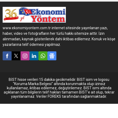
Mavi Koridor 2019 Rallisi, bu
yıl Türkiye’den start aldı.
İpragaz’ın da LNG’li çekicisi
ile katıldığı rallinin bu yılki
rotası, sembolik olarak Nord
www.ekonomiyontem.com.tr internet sitesinde yayınlanan yazı,
Stream 2 ve Turk Stream
haber, video ve fotoğrafların her türlü hakkı sitemize aittir. İzin
doğal gaz boru hatlarının
alınmadan, kaynak gösterilerek dahi iktibas edilemez. Konuk ve köşe
başlangıç ve bitiş
yazarlarına telif ödemesi yapılmaz.
noktalarına uzanacak.
BİST hisse verileri 15 dakika gecikmelidir. BİST isim ve logosu
"Koruma Marka Belgesi" altında korunmakta olup izinsiz
kullanılamaz, iktibas edilemez, değiştirilemez. BİST ismi altında
açıklanan tüm bilgilerin telif hakları tamamen BİST'e ait olup, tekrar
yayınlanamaz. Veriler FOREKS tarafından sağlanmaktadır.