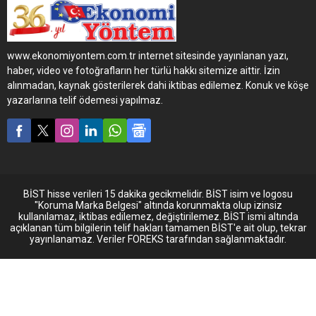
Daily Karavanı tanıttı ve
20’den fazla IVECO Daily
Karavanla fuarda ilgi odağı
oldu.
www.ekonomiyontem.com.tr internet sitesinde yayınlanan yazı,
haber, video ve fotoğrafların her türlü hakkı sitemize aittir. İzin
alınmadan, kaynak gösterilerek dahi iktibas edilemez. Konuk ve köşe
yazarlarına telif ödemesi yapılmaz.
BİST hisse verileri 15 dakika gecikmelidir. BİST isim ve logosu
"Koruma Marka Belgesi" altında korunmakta olup izinsiz
kullanılamaz, iktibas edilemez, değiştirilemez. BİST ismi altında
açıklanan tüm bilgilerin telif hakları tamamen BİST'e ait olup, tekrar
yayınlanamaz. Veriler FOREKS tarafından sağlanmaktadır.