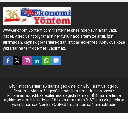
kaynağında kontrol altına
alarak azaltan kapsamlı
önlemlerle alanında bir
örnek olan Mercedes-Benz
Türk, 16-19 Mart tarihlerinde
www.ekonomiyontem.com.tr internet sitesinde yayınlanan yazı,
İstanbul Tüyap Fuar ve
haber, video ve fotoğrafların her türlü hakkı sitemize aittir. İzin
Kongre Merkezi’nde
alınmadan, kaynak gösterilerek dahi iktibas edilemez. Konuk ve köşe
gerçekleştirilen 13.
yazarlarına telif ödemesi yapılmaz.
Uluslararası Geri Dönüşüm,
Çevre Teknolojileri ve Atık
Yönetimi Fuarı’na katılıyor.
BİST hisse verileri 15 dakika gecikmelidir. BİST isim ve logosu
"Koruma Marka Belgesi" altında korunmakta olup izinsiz
kullanılamaz, iktibas edilemez, değiştirilemez. BİST ismi altında
açıklanan tüm bilgilerin telif hakları tamamen BİST'e ait olup, tekrar
yayınlanamaz. Veriler FOREKS tarafından sağlanmaktadır.