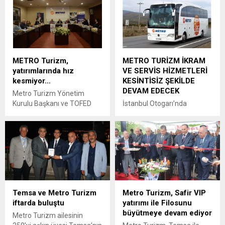
Metro Turizm ile yolculuk
Maliye Bakanı Berat
yapacak kadınlara 8-9-10-
Albayrak' ın açıkladığı
11 Mart 2017 tarihlerinde
"Enflasyonla Topyekün
%30 indirim veriyor.
Mücadele" kampanyasına
yüzde 10 oranında indirimle
katkı sağlayacak.
METRO Turizm,
METRO TURİZM İKRAM
yatırımlarında hız
VE SERVİS HİZMETLERİ
kesmiyor…
KESİNTİSİZ ŞEKİLDE
DEVAM EDECEK
Metro Turizm Yönetim
Kurulu Başkanı ve TOFED
İstanbul Otogarı’nda
Genel Başkan Yardımcısı
karayolu yolcu taşımacılığı
Şenol Ayyıldız, Metro
yapan firmaların, ekonomik
Turizm’in yeni hedefleri ve
tedbir almak amacıyla
yapılacak yeni yatırımlara
yiyecek-içecek ikramı ve
ilişkin basın toplantısı
ücretsiz şehir içi servis
düzenledi.
hizmetini kaldıracağına dair
basın ve kamuoyunda
oluşturulan algı üzerine,
Temsa ve Metro Turizm
Metro Turizm, Safir VIP
Türkiye’nin öncü firması
iftarda buluştu
yatırımı ile Filosunu
Metro Turizm’den açıklama
büyütmeye devam ediyor
geldi.
Metro Turizm ailesinin