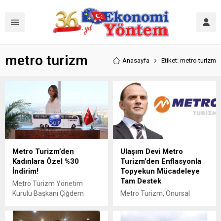
metro turizm
Anasayfa
Etiket: metro turizm
Metro Turizm’den
Ulaşım Devi Metro
Kadınlara Özel %30
Turizm’den Enflasyonla
İndirim!
Topyekun Mücadeleye
Tam Destek
Metro Turizm Yönetim
Kurulu Başkanı Çiğdem
Metro Turizm, Onursal
Öztürk Göbülük, 8 Mart
Başkanı Galip Öztürk
Dünya Kadınlar Günü'nde
öncülüğünde, Hazine ve