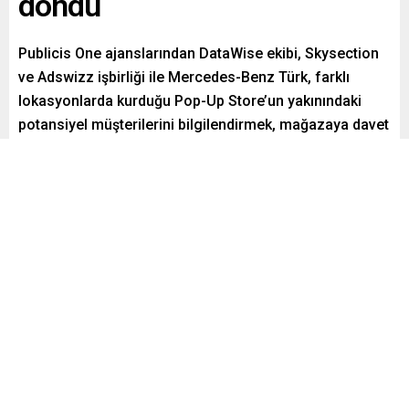
döndü
Publicis One ajanslarından DataWise ekibi, Skysection
ve Adswizz işbirliği ile Mercedes-Benz Türk, farklı
lokasyonlarda kurduğu Pop-Up Store’un yakınındaki
potansiyel müşterilerini bilgilendirmek, mağazaya davet
etmek, test sürüşü ve farklı aktiviteler ile ilgili hedef
kitlesine mesajını duyurmak için hedefli dinamik radyo
kullanımı ile bir ilke imza attı.
Paylaş
Tweetle
Gönder
ABONE OL