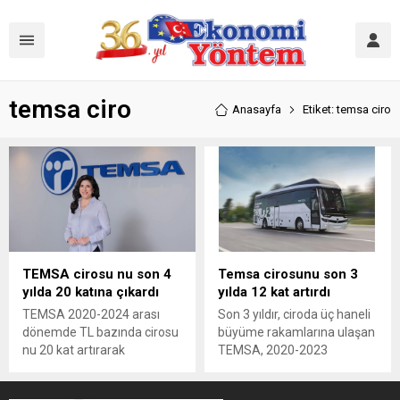
temsa ciro
Anasayfa
Etiket: temsa ciro
TEMSA cirosu nu son 4
Temsa cirosunu son 3
yılda 20 katına çıkardı
yılda 12 kat artırdı
TEMSA 2020-2024 arası
Son 3 yıldır, ciroda üç haneli
dönemde TL bazında cirosu
büyüme rakamlarına ulaşan
nu 20 kat artırarak
TEMSA, 2020-2023
Türkiye’nin en hızlı büyüyen
döneminde gelirlerini TL
sanayi şirketleri arasında yer
bazında yüzde 1.090, dolar