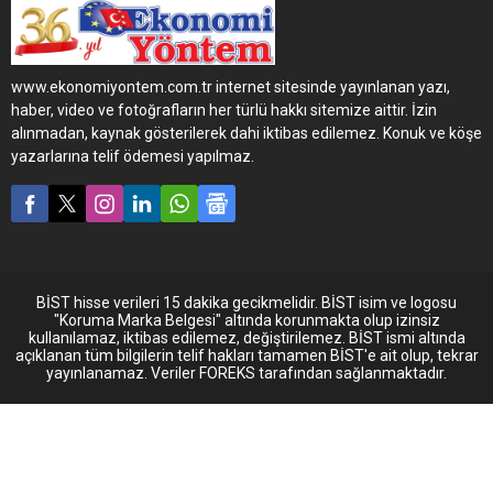
aldı.
bazında ise yüzde 252
oranında artırdı. 2023 yılını,
ihracatta da yeni rekorlarla
tamamlayan TEMSA,
www.ekonomiyontem.com.tr internet sitesinde yayınlanan yazı,
ihracat gelirlerini 2022
haber, video ve fotoğrafların her türlü hakkı sitemize aittir. İzin
sonuna göre yüzde 92’lik
alınmadan, kaynak gösterilerek dahi iktibas edilemez. Konuk ve köşe
yükselişle 182 milyon dolara
yazarlarına telif ödemesi yapılmaz.
taşıdı.
BİST hisse verileri 15 dakika gecikmelidir. BİST isim ve logosu
"Koruma Marka Belgesi" altında korunmakta olup izinsiz
kullanılamaz, iktibas edilemez, değiştirilemez. BİST ismi altında
açıklanan tüm bilgilerin telif hakları tamamen BİST'e ait olup, tekrar
yayınlanamaz. Veriler FOREKS tarafından sağlanmaktadır.