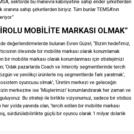
TEMSA, sektörde bu manevra kabiliyetine sahip ender şirketlerden
luk oranına sahip şirketlerden biriyiz. Tüm bunlar TEMSA’nın
riyor.”
 CİROLU MOBİLİTE MARKASI OLMAK”
n de değerlendirmelerde bulunan Evren Güzel, “Bizim hedefimiz,
ticisinin ötesinde bir mobilite markası olarak konumlamak.
n bir mobilite markası olarak konumlanması için stratejimizi
tun; ‘Odak pazarlarda Coach ve Intercity segmentlerinde tercih
 özgün ve yenilikçi ürünlerle niş segmentlerde fark yaratmak’,
 ekosistem oyuncusu olmak’, ‘Üretim merkezi ve geleceğin
imizin merkezine ise ‘Müşterimizi’ konumlandırarak her zaman ve
uluyoruz. Bu strateji ile birlikte vizyonumuz, sadece bir otobüs
 her yolda yanında olan, ‘tercih edilen bir mobilite markası
ş, sürdürülebilirlikte güçlü bir oyuncu olarak 1 milyar dolarlık