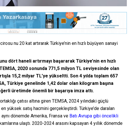
su nu 20 kat artırarak Türkiye’nin en hızlı büyüyen sanayi
u dört haneli artırmayı başararak Türkiye’nin en hızlı
n TEMSA, 2020 sonunda 771,5 milyon TL seviyesinde olan
rtışla 15,2 milyar TL’ye yükseltti. Son 4 yılda toplam 657
SA, Türkiye genelinde 1,42 dolar olan kilogram başına
ğerli üretimde önemli bir başarıya imza attı.
taklığı çatısı altına giren TEMSA, 2024 yılındaki güçlü
 en yüksek satış hacmini gerçekleştirdi. Türkiye’de daralan
, aynı dönemde Amerika, Fransa ve
Batı Avrupa gibi öncelikli
kamlarına ulaştı. 2020-2024 arasını kapsayan 4 yıllık dönemde