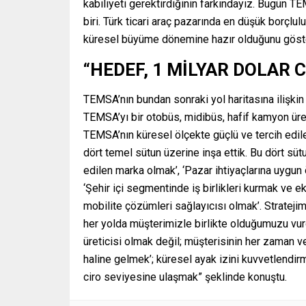
kabiliyeti gerektirdiğinin farkındayız. Bugün 
biri. Türk ticari araç pazarında en düşük borçlu
küresel büyüme dönemine hazır olduğunu göste
“HEDEF, 1 MİLYAR DOLAR
TEMSA’nın bundan sonraki yol haritasına ilişki
TEMSA’yı bir otobüs, midibüs, hafif kamyon üre
TEMSA’nın küresel ölçekte güçlü ve tercih edile
dört temel sütun üzerine inşa ettik. Bu dört sü
edilen marka olmak’, ‘Pazar ihtiyaçlarına uygun
‘Şehir içi segmentinde iş birlikleri kurmak ve
mobilite çözümleri sağlayıcısı olmak’. Stratej
her yolda müşterimizle birlikte olduğumuzu vurg
üreticisi olmak değil; müşterisinin her zaman ve
haline gelmek’; küresel ayak izini kuvvetlendirmi
ciro seviyesine ulaşmak” şeklinde konuştu.