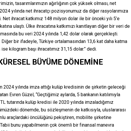
rimizin, tasarımlarımızın ağırlığının çok yüksek olması, net
. 2024 yılında net ihracatçı pozisyonumuz da diğer rasyolarımıza
Net ihracat katkımız 148 milyon dolar ile bir önceki yılı 5’e
atına ulaştı. Ülke ihracatına katkımızı kanıtlayan diğer bir veri de
amasında bu veri 2024 yılında 1,42 dolar olarak gerçekleşti.
. Diğer bir ifadeyle, Türkiye ortalamasından 13,6 kat daha katma
a ise kilogram başı ihracatımız 31,15 dolar.” dedi.
E KÜRESEL BÜYÜME DÖNEMİNE
2024 yılında imza attığı kulüp kredisinin de şirketin geleceği
atan Evren Güzel, “Geçtiğimiz aylarda, 5 bankanın katılımıyla
 TL tutarında kulüp kredisi ile 2020 yılında imzaladığımız
ümüzdeki dönemde, bu sözleşmenin de katkısıyla, uluslararası
nlu araçlardaki öncülüğünü pekiştiren, mobilite şirketine
abii bunu yapabilmenin çok önemli bir finansal manevra