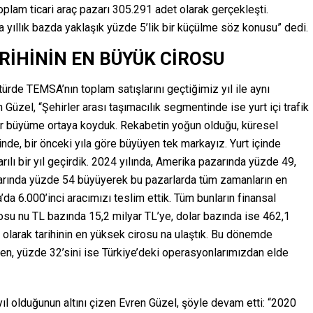
oplam ticari araç pazarı 305.291 adet olarak gerçekleşti.
la yıllık bazda yaklaşık yüzde 5’lik bir küçülme söz konusu” dedi.
RİHİNİN EN BÜYÜK CİROSU
ktürde TEMSA’nın toplam satışlarını geçtiğimiz yıl ile aynı
 Güzel, “Şehirler arası taşımacılık segmentinde ise yurt içi trafik
 bir büyüme ortaya koyduk. Rekabetin yoğun olduğu, küresel
inde, bir önceki yıla göre büyüyen tek markayız. Yurt içinde
ılı bir yıl geçirdik. 2024 yılında, Amerika pazarında yüzde 49,
arında yüzde 54 büyüyerek bu pazarlarda tüm zamanların en
’da 6.000’inci aracımızı teslim ettik. Tüm bunların finansal
osu nu TL bazında 15,2 milyar TL’ye, dolar bazında ise 462,1
olarak tarihinin en yüksek cirosu na ulaştık. Bu dönemde
rken, yüzde 32’sini ise Türkiye’deki operasyonlarımızdan elde
yıl olduğunun altını çizen Evren Güzel, şöyle devam etti: “2020