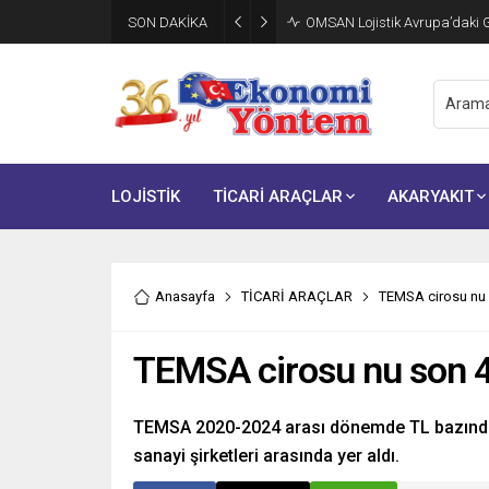
SON DAKİKA
OMSAN Lojistik Avrupa’daki Gı
LOJİSTİK
TİCARİ ARAÇLAR
AKARYAKIT
Anasayfa
TİCARİ ARAÇLAR
TEMSA cirosu nu s
TEMSA cirosu nu son 4 
TEMSA 2020-2024 arası dönemde TL bazında ci
sanayi şirketleri arasında yer aldı.