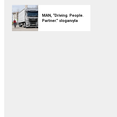
Seviyeye Çıkarıyor
MAN, “Driving. People.
Partner.” sloganıyla
Eylül ayındaki IAA
Transportation 2026’da