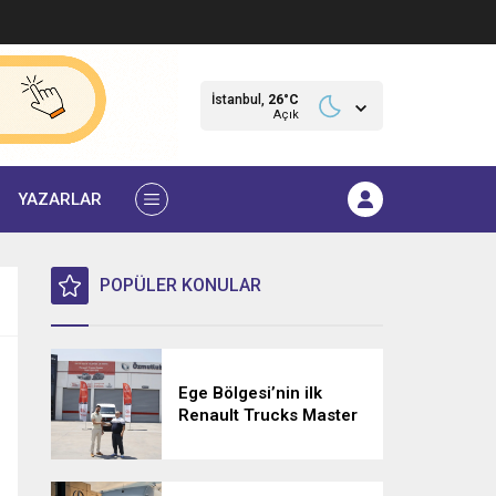
İstanbul,
26
°C
Açık
YAZARLAR
POPÜLER KONULAR
Ege Bölgesi’nin ilk
Renault Trucks Master
Red EDITION’ı ÖKN
Lojistik filosuna katıldı