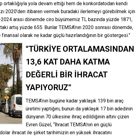
 ortaklığıyla yola devam ettiği hem de konkordatodan kendi
ımızı 2020’den itibaren vermek buradaki ilerlemeyi görebilmek için
20-2024 arası dönemde ciro büyümemiz TL bazında yüzde 1871,
ttaki artış yüzde 655. Bunlar TEMSA’nın 2020 sonrası dönemde,
finansal olarak ne kadar güçlü hazırlandığının bir göstergesi.”
“TÜRKİYE ORTALAMASINDAN
13,6 KAT DAHA KATMA
DEĞERLİ BİR İHRACAT
YAPIYORUZ”
TEMSA’nın bugüne kadar yaklaşık 139 bin araç
üretimi yaptığını, bunun da yaklaşık 17 bin adedinin
dünyanın 70 ülkesine ihraç edildiğinin altını çizen
Evren Güzel, “İhracat TEMSA’nın en güçlü
olar ihracat ile şirket tarihimizin en yüksek ihracatını