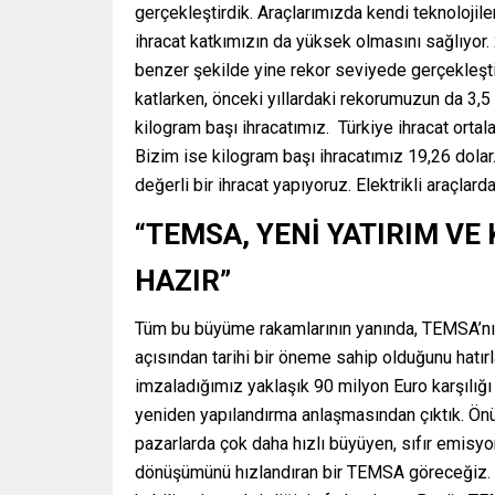
gerçekleştirdik. Araçlarımızda kendi teknolojile
ihracat katkımızın da yüksek olmasını sağlıyor
benzer şekilde yine rekor seviyede gerçekleşti. 
katlarken, önceki yıllardaki rekorumuzun da 3,5 k
kilogram başı ihracatımız. Türkiye ihracat ortal
Bizim ise kilogram başı ihracatımız 19,26 dolar
değerli bir ihracat yapıyoruz. Elektrikli araçlard
“TEMSA, YENİ YATIRIM V
HAZIR”
Tüm bu büyüme rakamlarının yanında, TEMSA’nın 
açısından tarihi bir öneme sahip olduğunu hatırl
imzaladığımız yaklaşık 90 milyon Euro karşılığı
yeniden yapılandırma anlaşmasından çıktık. Ön
pazarlarda çok daha hızlı büyüyen, sıfır emisyo
dönüşümünü hızlandıran bir TEMSA göreceğiz. T