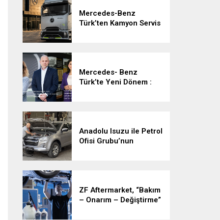
Mercedes-Benz
Türk’ten Kamyon Servis
Sözleşmelerinde 36
Aya Varan Taksit
İmkânı
Mercedes- Benz
Türk’te Yeni Dönem :
Heiko Selzam Yeni
Görevine Başladı
Anadolu Isuzu ile Petrol
Ofisi Grubu’nun
Stratejik İş Birliği
Üçüncü Yılında
Güçlenerek Devam
Ediyor
ZF Aftermarket, “Bakım
– Onarım – Değiştirme”
Stratejisiyle Araçlarda
Çalışma Süresini En Üst