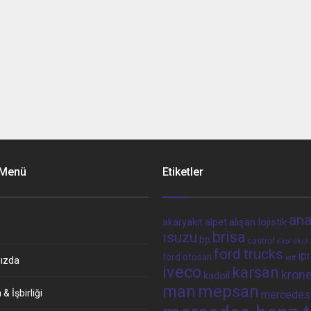
 Menü
Etiketler
ana
alpet
alışan lojistik
akaryakıt
brisa
ısuzu
bp
castrol
ekol 
ekol
ford trucks
ip
ford otosan
iett
ızda
iveco
karsan
kron
kadoil
man
mepsan
& İşbirliği
mercedes