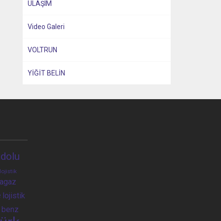
ULAŞIM
Video Galeri
VOLTRUN
YİĞİT BELİN
dolu
lojistik
ragaz
e
lojistik
 benz