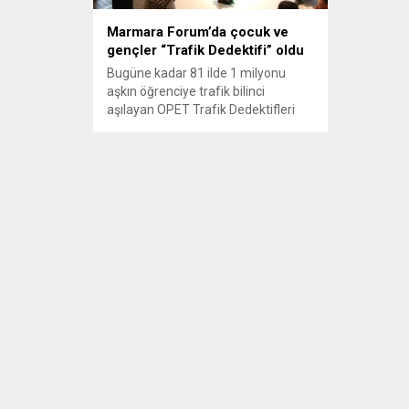
Marmara Forum’da çocuk ve
gençler “Trafik Dedektifi” oldu
Bugüne kadar 81 ilde 1 milyonu
aşkın öğrenciye trafik bilinci
aşılayan OPET Trafik Dedektifleri
Projesi’nin Forum Alışveriş
Merkezleri ile yapılan işbirliği
kapsamında son durağı Marmara
Forum oldu. Trafik Dedektifi
eğitimine katılanlar hem trafik
kurallarını öğrendi hem de eğlenceli
anlar yaşadı. Katılımcılar eğitimlerin
yanında OPET’in marka yüzü
OPEDO ile fotoğraf çektirip...