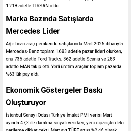
1.218 adetle TIRSAN oldu.
Marka Bazında Satışlarda
Mercedes Lider
Ağır ticari araç perakende satışlarında Mart 2025 itibarıyla
Mercedes-Benz toplam 1.683 adetle pazar lideri olurken,
onu 735 adetle Ford Trucks, 362 adetle Scania ve 283
adetle MAN takip etti. Yerli üretim araçlar toplam pazarda
%63’lük pay aldı.
Ekonomik Göstergeler Baskı
Oluşturuyor
İstanbul Sanayi Odası Türkiye İmalat PMI verisi Mart
ayında 47,3 ile daralma sinyali verirken, yeni siparişlerdeki
gerileme dikkat çekti. Mart ayı TÜFE artışı %2,46 olarak