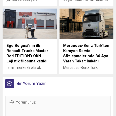
Mercedes-Benz otobüs
Disiplinli Maliyet Yönetimiyle
yatırımı ile, şirketin
Finansal Görünümünü
filosundaki Mercedes-Benz
Güçlendirdi
araçların oranı yüzde 83’e
ulaştı.
Ege Bölgesi’nin ilk
Mercedes-Benz Türk’ten
Renault Trucks Master
Kamyon Servis
Red EDITION’ı ÖKN
Sözleşmelerinde 36 Aya
Lojistik filosuna katıldı
Varan Taksit İmkânı
İzmir merkezli olarak
Mercedes-Benz Türk,
Türkiye genelinde parsiyel
kamyon müşterilerine
lojistik operasyonları
yönelik servis
yürüten ÖKN Lojistik, Ege
Bir Yorum Yazın
sözleşmelerinde sunduğu
Bölgesi'nin ilk Renault
36 aya varan taksit
Trucks Master Red EDITION
imkânıyla bakım ve servis
panelvanını filosuna kattı.
süreçlerini daha esnek
ödeme seçenekleriyle
planlama fırsatı sunuyor.