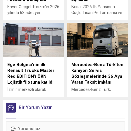
Enver Geçgel Turizm’in 2026
Brisa, 2026 İlk Yarısında
yılında 63 adet yeni
Güçlü Ticari Performansı ve
Mercedes-Benz otobüs
Disiplinli Maliyet Yönetimiyle
yatırımı ile, şirketin
Finansal Görünümünü
filosundaki Mercedes-Benz
Güçlendirdi
araçların oranı yüzde 83’e
ulaştı.
Ege Bölgesi’nin ilk
Mercedes-Benz Türk’ten
Renault Trucks Master
Kamyon Servis
Red EDITION’ı ÖKN
Sözleşmelerinde 36 Aya
Lojistik filosuna katıldı
Varan Taksit İmkânı
İzmir merkezli olarak
Mercedes-Benz Türk,
Türkiye genelinde parsiyel
kamyon müşterilerine
lojistik operasyonları
yönelik servis
yürüten ÖKN Lojistik, Ege
Bir Yorum Yazın
sözleşmelerinde sunduğu
Bölgesi'nin ilk Renault
36 aya varan taksit
Trucks Master Red EDITION
imkânıyla bakım ve servis
panelvanını filosuna kattı.
süreçlerini daha esnek
ödeme seçenekleriyle