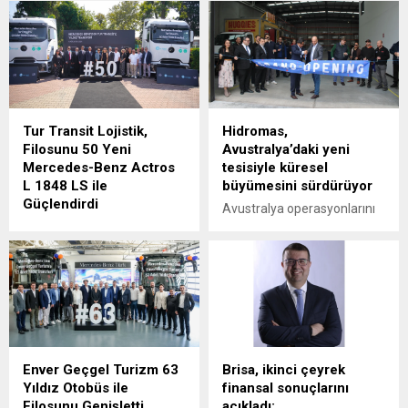
Tur Transit Lojistik,
Hidromas,
Filosunu 50 Yeni
Avustralya’daki yeni
Mercedes-Benz Actros
tesisiyle küresel
L 1848 LS ile
büyümesini sürdürüyor
Güçlendirdi
Avustralya operasyonlarını
Mercedes-Benz Türk, 1980
Victoria eyaletine bağlı
yılından bu yana uluslararası
Epping'deki yeni tesisinin
lojistik alanında faaliyet
açılışıyla güçlendiren
gösteren Tur Transit
Hidromas, küresel çapta
Lojistik’e 50 adet Mercedes-
genişlemeye devam ediyor.
Benz Actros L 1848 LS
teslimatı gerçekleştirdi.
Enver Geçgel Turizm 63
Brisa, ikinci çeyrek
Yıldız Otobüs ile
finansal sonuçlarını
Filosunu Genişletti
açıkladı: