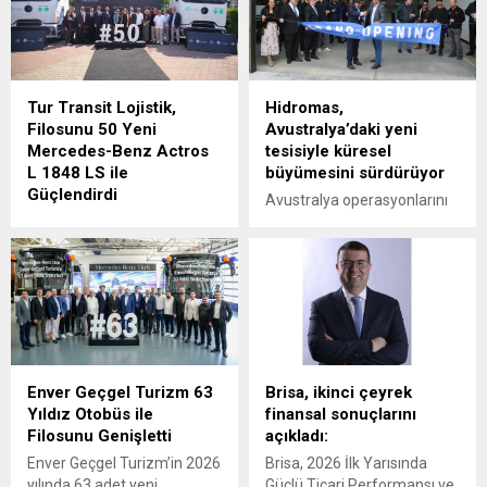
Tur Transit Lojistik,
Hidromas,
Filosunu 50 Yeni
Avustralya’daki yeni
Mercedes-Benz Actros
tesisiyle küresel
L 1848 LS ile
büyümesini sürdürüyor
Güçlendirdi
Avustralya operasyonlarını
Mercedes-Benz Türk, 1980
Victoria eyaletine bağlı
yılından bu yana uluslararası
Epping'deki yeni tesisinin
lojistik alanında faaliyet
açılışıyla güçlendiren
gösteren Tur Transit
Hidromas, küresel çapta
Lojistik’e 50 adet Mercedes-
genişlemeye devam ediyor.
Benz Actros L 1848 LS
teslimatı gerçekleştirdi.
Enver Geçgel Turizm 63
Brisa, ikinci çeyrek
Yıldız Otobüs ile
finansal sonuçlarını
Filosunu Genişletti
açıkladı:
Enver Geçgel Turizm’in 2026
Brisa, 2026 İlk Yarısında
yılında 63 adet yeni
Güçlü Ticari Performansı ve