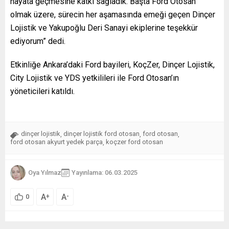
hayata geçmesine katkı sağladık. Başta Ford Otosan
olmak üzere, sürecin her aşamasında emeği geçen Dinçer
Lojistik ve Yakupoğlu Deri Sanayi ekiplerine teşekkür
ediyorum” dedi.
Etkinliğe Ankara’daki Ford bayileri, KoçZer, Dinçer Lojistik,
City Lojistik ve YDS yetkilileri ile Ford Otosan’ın
yöneticileri katıldı.
dinçer lojistik
dinçer lojistik ford otosan
ford otosan
,
,
,
ford otosan akyurt yedek parça
koçzer ford otosan
,
Oya Yılmaz
Yayınlama: 06.03.2025
A
A
+
-
0