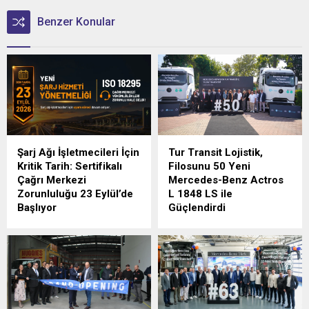
Benzer Konular
Şarj Ağı İşletmecileri İçin
Tur Transit Lojistik,
Kritik Tarih: Sertifikalı
Filosunu 50 Yeni
Çağrı Merkezi
Mercedes-Benz Actros
Zorunluluğu 23 Eylül’de
L 1848 LS ile
Başlıyor
Güçlendirdi
Türkiye'de elektrikli araç şarj
Mercedes-Benz Türk, 1980
sektörünü yakından
yılından bu yana uluslararası
ilgilendiren düzenlemede
lojistik alanında faaliyet
geri sayım sürüyor.
gösteren Tur Transit
Lojistik’e 50 adet Mercedes-
Benz Actros L 1848 LS
teslimatı gerçekleştirdi.