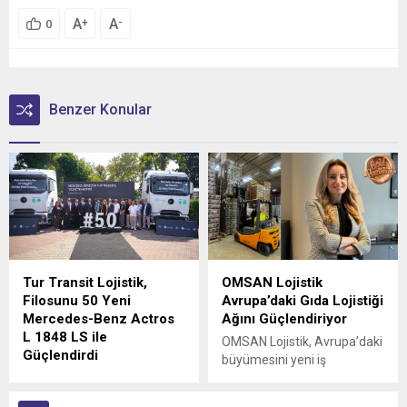
A
A
+
-
0
Benzer Konular
Tur Transit Lojistik,
OMSAN Lojistik
Filosunu 50 Yeni
Avrupa’daki Gıda Lojistiği
Mercedes-Benz Actros
Ağını Güçlendiriyor
L 1848 LS ile
OMSAN Lojistik, Avrupa’daki
Güçlendirdi
büyümesini yeni iş
Mercedes-Benz Türk, 1980
birlikleriyle sürdürmeye
yılından bu yana uluslararası
devam ediyor