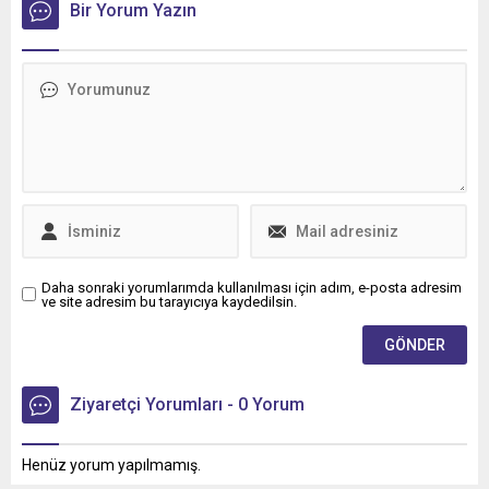
lojistik alanında faaliyet
Bir Yorum Yazın
gösteren Tur Transit
Lojistik’e 50 adet Mercedes-
Benz Actros L 1848 LS
teslimatı gerçekleştirdi.
Daha sonraki yorumlarımda kullanılması için adım, e-posta adresim
ve site adresim bu tarayıcıya kaydedilsin.
Ziyaretçi Yorumları - 0 Yorum
Henüz yorum yapılmamış.