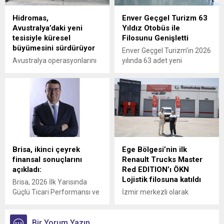
Hidromas,
Enver Geçgel Turizm 63
Avustralya’daki yeni
Yıldız Otobüs ile
tesisiyle küresel
Filosunu Genişletti
büyümesini sürdürüyor
Enver Geçgel Turizm’in 2026
Avustralya operasyonlarını
yılında 63 adet yeni
Victoria eyaletine bağlı
Mercedes-Benz otobüs
Epping'deki yeni tesisinin
yatırımı ile, şirketin
açılışıyla güçlendiren
filosundaki Mercedes-Benz
Hidromas, küresel çapta
araçların oranı yüzde 83’e
genişlemeye devam ediyor.
ulaştı.
Brisa, ikinci çeyrek
Ege Bölgesi’nin ilk
finansal sonuçlarını
Renault Trucks Master
açıkladı:
Red EDITION’ı ÖKN
Lojistik filosuna katıldı
Brisa, 2026 İlk Yarısında
Güçlü Ticari Performansı ve
İzmir merkezli olarak
Disiplinli Maliyet Yönetimiyle
Türkiye genelinde parsiyel
Finansal Görünümünü
lojistik operasyonları
Güçlendirdi
Bir Yorum Yazın
yürüten ÖKN Lojistik, Ege