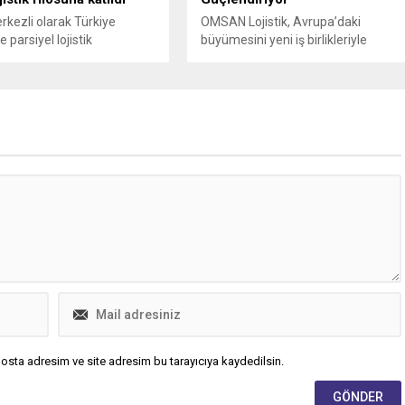
rkezli olarak Türkiye
OMSAN Lojistik, Avrupa’daki
 parsiyel lojistik
büyümesini yeni iş birlikleriyle
nları yürüten ÖKN Lojistik,
sürdürmeye devam ediyor
esi'nin ilk Renault Trucks
ed EDITION panelvanını
kattı.
osta adresim ve site adresim bu tarayıcıya kaydedilsin.