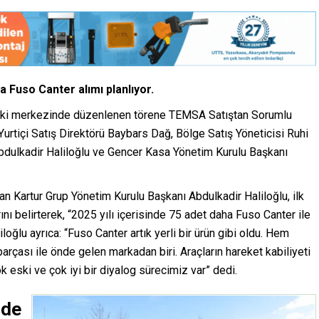
a Fuso Canter alımı planlıyor.
daki merkezinde düzenlenen törene TEMSA Satıştan Sorumlu
rtiçi Satış Direktörü Baybars Dağ, Bölge Satış Yöneticisi Ruhi
Abdulkadir Haliloğlu ve Gencer Kasa Yönetim Kurulu Başkanı
n Kartur Grup Yönetim Kurulu Başkanı Abdulkadir Haliloğlu, ilk
ını belirterek, “2025 yılı içerisinde 75 adet daha Fuso Canter ile
ğlu ayrıca: “Fuso Canter artık yerli bir ürün gibi oldu. Hem
arçası ile önde gelen markadan biri. Araçların hareket kabiliyeti
ok eski ve çok iyi bir diyalog sürecimiz var” dedi.
nde