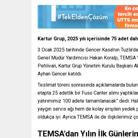
Kartur Grup, 2025 yılı içerisinde 75 adet dah
3 Ocak 2025 tarihinde Gencer Kasa’nın Tuzla’
Genel Müdür Yardımcısı Hakan Koralp, TEMSA Yu
Pehlivan, Kartur Grup Yönetim Kurulu Başkanı 
Ayhan Gencer katıldı.
Teslimat töreni sonrasında açıklamalarda buluna
etapta 25 adetlik bir Fuso Canter alımı yaptıklar
yatırımımız 100 adete tamamlanacak” dedi. Halilo
yaygın servis ağı hem de kolay erişilen yedek p
oldukça iyi. Ayrıca TEMSA ile de ilişkilerimiz ç
TEMSA’dan Yılın İlk Günleri