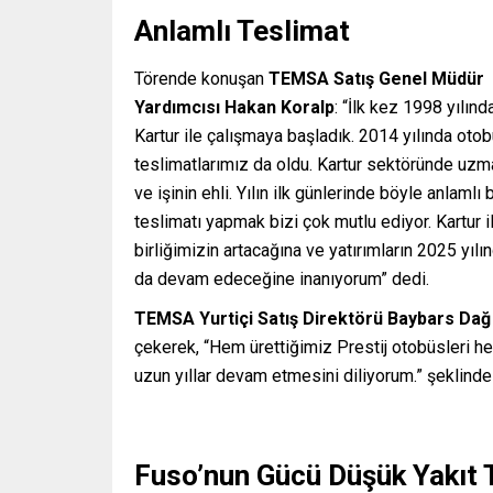
Anlamlı Teslimat
Törende konuşan
TEMSA Satış Genel Müdür
Yardımcısı Hakan Koralp
: “İlk kez 1998 yılınd
Kartur ile çalışmaya başladık. 2014 yılında oto
teslimatlarımız da oldu. Kartur sektöründe uzm
ve işinin ehli. Yılın ilk günlerinde böyle anlamlı b
teslimatı yapmak bizi çok mutlu ediyor. Kartur il
birliğimizin artacağına ve yatırımların 2025 yılı
da devam edeceğine inanıyorum” dedi.
TEMSA Yurtiçi Satış Direktörü Baybars Da
çekerek, “Hem ürettiğimiz Prestij otobüsleri hem
uzun yıllar devam etmesini diliyorum.” şeklinde
Fuso’nun Gücü Düşük Yakıt T