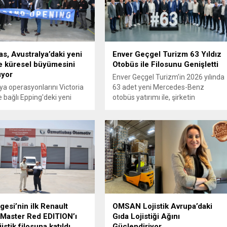
s, Avustralya’daki yeni
Enver Geçgel Turizm 63 Yıldız
le küresel büyümesini
Otobüs ile Filosunu Genişletti
üyor
Enver Geçgel Turizm’in 2026 yılında
ya operasyonlarını Victoria
63 adet yeni Mercedes-Benz
e bağlı Epping'deki yeni
otobüs yatırımı ile, şirketin
 açılışıyla güçlendiren
filosundaki Mercedes-Benz
, küresel çapta
araçların oranı yüzde 83’e ulaştı.
meye devam ediyor.
gesi’nin ilk Renault
OMSAN Lojistik Avrupa’daki
Master Red EDITION’ı
Gıda Lojistiği Ağını
stik filosuna katıldı
Güçlendiriyor