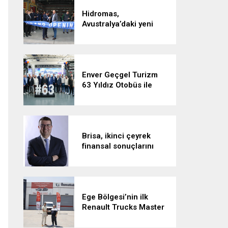
Hidromas,
Avustralya’daki yeni
tesisiyle küresel
büyümesini sürdürüyor
Enver Geçgel Turizm
63 Yıldız Otobüs ile
Filosunu Genişletti
Brisa, ikinci çeyrek
finansal sonuçlarını
açıkladı:
Ege Bölgesi’nin ilk
Renault Trucks Master
Red EDITION’ı ÖKN
Lojistik filosuna katıldı