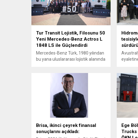
Tur Transit Lojistik, Filosunu 50
Hidroma
Yeni Mercedes-Benz Actros L
tesisiy
1848 LS ile Güçlendirdi
sürdür
Mercedes-Benz Türk, 1980 yılından
Avustral
bu yana uluslararası lojistik alanında
eyaletin
faaliyet gösteren Tur Transit
tesisinin
Lojistik’e 50 adet Mercedes-Benz
Hidromas
Actros L 1848 LS teslimatı
genişle
gerçekleştirdi.
Brisa, ikinci çeyrek finansal
Ege Böl
sonuçlarını açıkladı:
Trucks 
ÖKN Loji