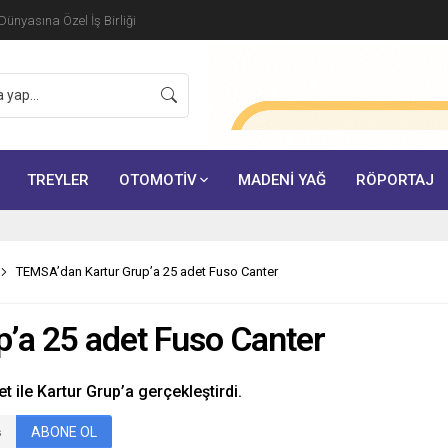
ünyasına Özel İş Birliği
TREYLER
OTOMOTİV
MADENİ YAĞ
RÖPORTAJ
TEMSA’dan Kartur Grup’a 25 adet Fuso Canter
’a 25 adet Fuso Canter
t ile Kartur Grup’a gerçekleştirdi.
ABONE OL