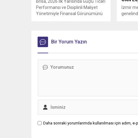
Brisa, 2026 İlk Yarısında Güçlü Ticari
Performansı ve Disiplinli Maliyet
İzmir me
Yönetimiyle Finansal Görünümünü
genelinde
Güçlendirdi
operasyo
Ege Bölg
Master R
filosuna 
Bir Yorum Yazın
Daha sonraki yorumlarımda kullanılması için adım, e-p