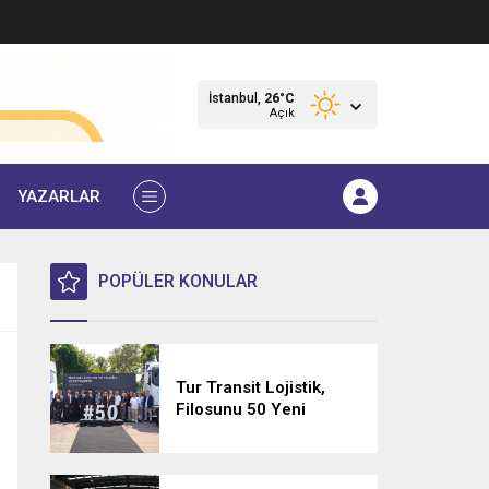
İstanbul,
26
°C
Açık
YAZARLAR
POPÜLER KONULAR
Tur Transit Lojistik,
Filosunu 50 Yeni
Mercedes-Benz Actros
L 1848 LS ile
Güçlendirdi