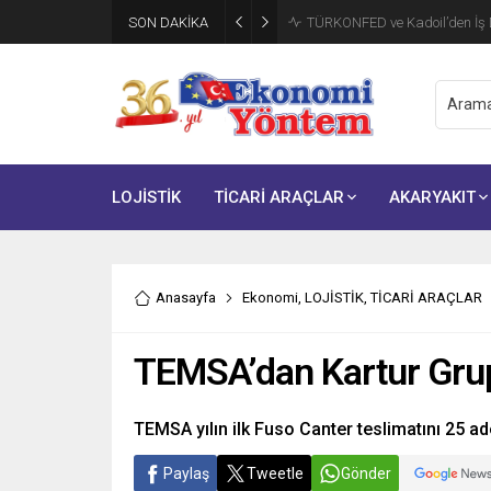
SON DAKİKA
TÜRKONFED ve Kadoil’den İş D
LOJİSTİK
TİCARİ ARAÇLAR
AKARYAKIT
Anasayfa
Ekonomi
,
LOJİSTİK
,
TİCARİ ARAÇLAR
TEMSA’dan Kartur Grup
TEMSA yılın ilk Fuso Canter teslimatını 25 ade
Paylaş
Tweetle
Gönder