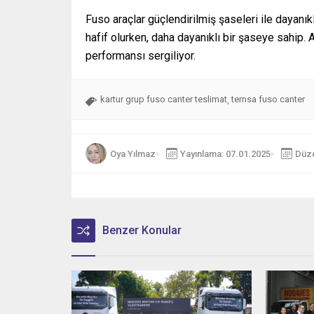
Fuso araçlar güçlendirilmiş şaseleri ile dayanıkl
hafif olurken, daha dayanıklı bir şaseye sahip. 
performansı sergiliyor.
kartur grup fuso canter teslimat
temsa fuso canter
,
Oya Yılmaz
Yayınlama: 07.01.2025
Düze
Benzer Konular