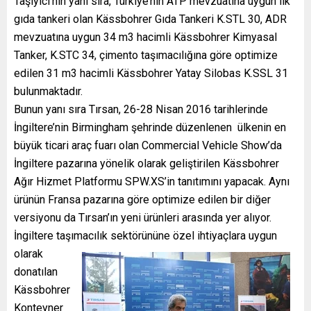
Taşıyıcı’nın yanı sıra, Türkiye’nin ATP mevzuatına uygun ilk
gıda tankeri olan Kässbohrer Gıda Tankeri K.STL 30, ADR
mevzuatına uygun 34 m3 hacimli Kässbohrer Kimyasal
Tanker, K.STC 34, çimento taşımacılığına göre optimize
edilen 31 m3 hacimli Kässbohrer Yatay Silobas K.SSL 31
bulunmaktadır.
Bunun yanı sıra Tırsan, 26-28 Nisan 2016 tarihlerinde
İngiltere’nin Birmingham şehrinde düzenlenen ülkenin en
büyük ticari araç fuarı olan Commercial Vehicle Show’da
İngiltere pazarına yönelik olarak geliştirilen Kässbohrer
Ağır Hizmet Platformu SPW.XS’in tanıtımını yapacak. Aynı
ürünün Fransa pazarına göre optimize edilen bir diğer
versiyonu da Tırsan’ın yeni ürünleri arasında yer alıyor.
İngiltere taşımacılık sektörününe özel ihtiyaçlara uygun
olarak
donatılan
Kässbohrer
Konteyner