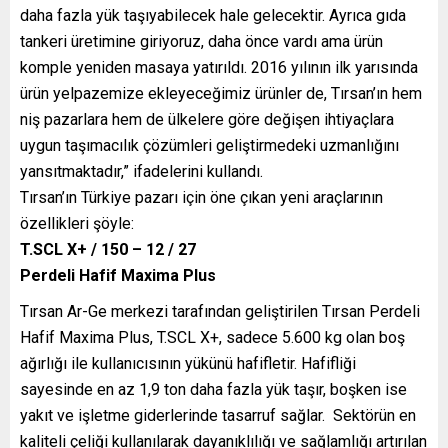
daha fazla yük taşıyabilecek hale gelecektir. Ayrıca gıda
tankeri üretimine giriyoruz, daha önce vardı ama ürün
komple yeniden masaya yatırıldı. 2016 yılının ilk yarısında
ürün yelpazemize ekleyeceğimiz ürünler de, Tırsan’ın hem
niş pazarlara hem de ülkelere göre değişen ihtiyaçlara
uygun taşımacılık çözümleri geliştirmedeki uzmanlığını
yansıtmaktadır,” ifadelerini kullandı.
Tırsan’ın Türkiye pazarı için öne çıkan yeni araçlarının
özellikleri şöyle:
T.SCL X+ / 150 – 12 / 27
Perdeli Hafif Maxima Plus
Tırsan Ar-Ge merkezi tarafından geliştirilen Tırsan Perdeli
Hafif Maxima Plus, T.SCL X+, sadece 5.600 kg olan boş
ağırlığı ile kullanıcısının yükünü hafifletir. Hafifliği
sayesinde en az 1,9 ton daha fazla yük taşır, boşken ise
yakıt ve işletme giderlerinde tasarruf sağlar. Sektörün en
kaliteli çeliği kullanılarak dayanıklılığı ve sağlamlığı artırılan