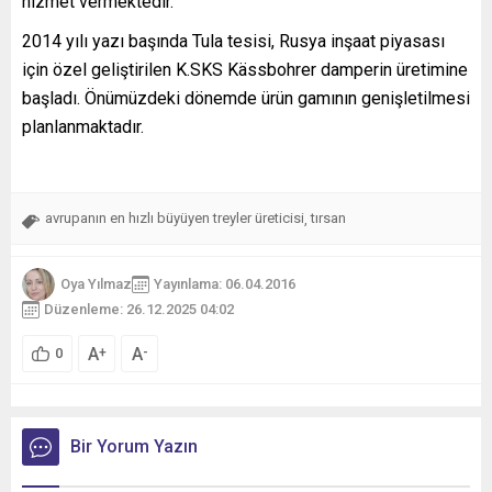
hizmet vermektedir.
2014 yılı yazı başında Tula tesisi, Rusya inşaat piyasası
için özel geliştirilen K.SKS Kässbohrer damperin üretimine
başladı. Önümüzdeki dönemde ürün gamının genişletilmesi
planlanmaktadır.
avrupanın en hızlı büyüyen treyler üreticisi
tırsan
,
Oya Yılmaz
Yayınlama: 06.04.2016
Düzenleme: 26.12.2025 04:02
A
A
+
-
0
Bir Yorum Yazın