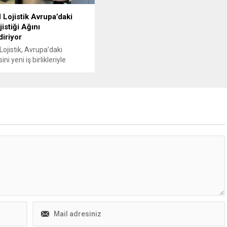
ojistik Avrupa’daki
istiği Ağını
iriyor
jistik, Avrupa’daki
i yeni iş birlikleriyle
eye devam ediyor