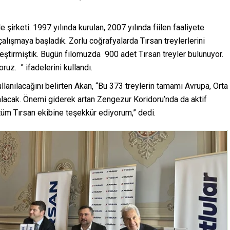
e şirketi. 1997 yılında kurulan, 2007 yılında fiilen faaliyete
 çalışmaya başladık. Zorlu coğrafyalarda Tırsan treylerlerini
kleştirmiştik. Bugün filomuzda 900 adet Tırsan treyler bulunuyor.
uz. ” ifadelerini kullandı.
ullanılacağını belirten Akan, “Bu 373 treylerin tamamı Avrupa, Orta
acak. Önemi giderek artan Zengezur Koridoru’nda da aktif
tüm Tırsan ekibine teşekkür ediyorum,” dedi.