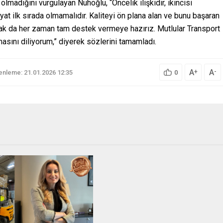
olmadığını vurgulayan Nuhoğlu, “Öncelik ilişkidir, ikincisi
fiyat ilk sırada olmamalıdır. Kaliteyi ön plana alan ve bunu başaran
larak da her zaman tam destek vermeye hazırız. Mutlular Transport
olmasını diliyorum,” diyerek sözlerini tamamladı.
A
A
+
-
nleme: 21.01.2026 12:35
0