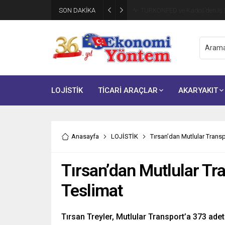
SON DAKİKA
TÜRKONFED ve Kadoil’den İş D
LOJİSTİK
TİCARİ ARAÇLAR
AKARYAKIT
Anasayfa
LOJİSTİK
Tırsan’dan Mutlular Trans
Tırsan’dan Mutlular Tr
Teslimat
Tırsan Treyler, Mutlular Transport’a 373 adet t