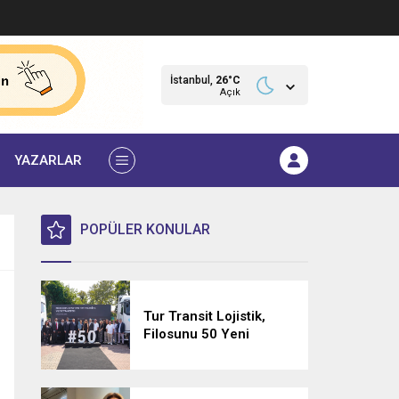
İstanbul,
26
°C
Açık
YAZARLAR
POPÜLER KONULAR
Tur Transit Lojistik,
Filosunu 50 Yeni
Mercedes-Benz Actros
L 1848 LS ile
Güçlendirdi