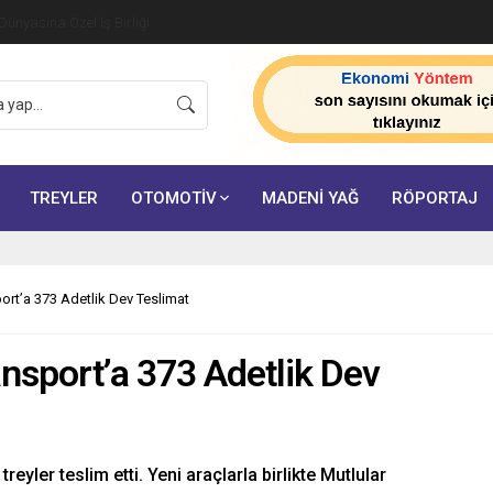
ünyasına Özel İş Birliği
TREYLER
OTOMOTİV
MADENİ YAĞ
RÖPORTAJ
port’a 373 Adetlik Dev Teslimat
ansport’a 373 Adetlik Dev
reyler teslim etti. Yeni araçlarla birlikte Mutlular