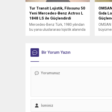
Tur Transit Lojistik, Filosunu 50
OMSAN L
Yeni Mercedes-Benz Actros L
Gıda Loj
1848 LS ile Güçlendirdi
Güçlend
Mercedes-Benz Türk, 1980 yılından
OMSAN Lo
bu yana uluslararası lojistik alanında
büyümesin
faaliyet gösteren Tur Transit
sürdürm
Lojistik’e 50 adet Mercedes-Benz
Actros L 1848 LS teslimatı
gerçekleştirdi.
Bir Yorum Yazın