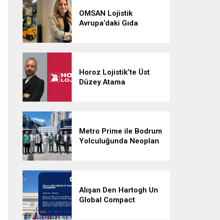
OMSAN Lojistik
Avrupa’daki Gıda
Lojistiği Ağını
Güçlendiriyor
Horoz Lojistik’te Üst
Düzey Atama
Metro Prime ile Bodrum
Yolculuğunda Neoplan
Skyliner İmzası
Alışan Den Hartogh Un
Global Compact
İmzacısı Oldu