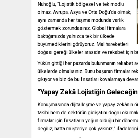
Nuhoğlu, “Lojistik bölgesel ve tek modlu
olmaz. Avrupa, Asya ve Orta Doğu’da olmak;
aynı zamanda her taşıma modunda varlık
göstermek zorundasınız. Global firmalara
baktığımızda yalnızca tek bir ülkede
büyümediklerini görüyoruz. Mal hareketleri
doğası gereği ülkeler arasıdır ve rekabet için b
Yükün gittiği her pazarda bulunmanın rekabet av
ülkelerde olmalısınız. Bunu başaran firmalar reka
çıkıyor ve biz de bu fırsatları kovalamaya dev
“Yapay Zekâ Lojistiğin Geleceğin
Konuşmasında dijitalleşme ve yapay zekânın ön
takibi hem de sektörün gidişatını doğru okuma
firmalar için fırsatların yoğun olduğu bir döne
değiliz; hatta müşteriye çok yakınız,” ifadelerini