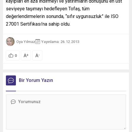
kayıpları en aza indirmeyi ve yatırımların dönüşünü en üst
seviyeye taşımayı hedefleyen Tofaş, tüm
değerlendirmelerin sonunda, “sıfır uygunsuzluk” ile ISO
27001 Sertifikası’na sahip oldu.
Oya Yılmaz
Yayınlama: 26.12.2013
A
A
+
-
0
Bir Yorum Yazın