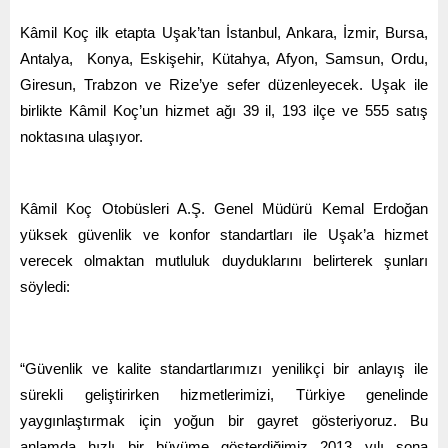
Kâmil Koç ilk etapta Uşak’tan İstanbul, Ankara, İzmir, Bursa,
Antalya, Konya, Eskişehir, Kütahya, Afyon, Samsun, Ordu,
Giresun, Trabzon ve Rize’ye sefer düzenleyecek. Uşak ile
birlikte Kâmil Koç’un hizmet ağı 39 il, 193 ilçe ve 555 satış
noktasına ulaşıyor.
Kâmil Koç Otobüsleri A.Ş. Genel Müdürü Kemal Erdoğan
yüksek güvenlik ve konfor standartları ile Uşak’a hizmet
verecek olmaktan mutluluk duyduklarını belirterek şunları
söyledi:
“Güvenlik ve kalite standartlarımızı yenilikçi bir anlayış ile
sürekli geliştirirken hizmetlerimizi, Türkiye genelinde
yaygınlaştırmak için yoğun bir gayret gösteriyoruz. Bu
anlamda hızlı bir büyüme gösterdiğimiz 2013 yılı sona