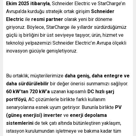
Ekim 2025 itibarıyla
, Schneider Electric ve StarCharge’ın
Avrupa’da kurduğu stratejik ortak girişim
Schneider
Electric
ile
resmi partner
olarak yeni bir döneme
giriyoruz. Böylece, StarCharge ile yıllardır sürdürdüğümüz
güçlü iş birliğini bir üst seviyeye taşıyor; ürün, hizmet ve
teknoloji yelpazemizi Schneider Electric’ın Avrupa ölçekli
inovasyon gücüyle genişletiyoruz.
Bu ortaklık; müşterilerimize
daha geniş, daha entegre ve
daha sürdürülebilir
bir değer önerisi sunmamızı sağlıyor.
60 kW’tan 720 kW’a
uzanan kapsamlı
DC hızlı şarj
portföyü
, AC çözümlerle birlikte farklı kullanım
senaryolarına esnek uyum getiriyor. Bununla birlikte
PV
(güneş enerjisi) inverter
ve
enerji depolama
sistemlerini
de tek çatı altında bütünleştiren yaklaşım,
istasyon kurulumundan işletmeye ve bakıma kadar tüm