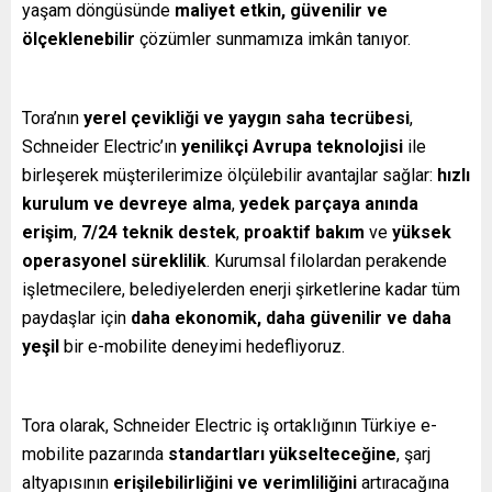
yaşam döngüsünde
maliyet etkin, güvenilir ve
ölçeklenebilir
çözümler sunmamıza imkân tanıyor.
Tora’nın
yerel çevikliği ve yaygın saha tecrübesi
,
Schneider Electric’ın
yenilikçi Avrupa teknolojisi
ile
birleşerek müşterilerimize ölçülebilir avantajlar sağlar:
hızlı
kurulum ve devreye alma
,
yedek parçaya anında
erişim
,
7/24 teknik destek
,
proaktif bakım
ve
yüksek
operasyonel süreklilik
. Kurumsal filolardan perakende
işletmecilere, belediyelerden enerji şirketlerine kadar tüm
paydaşlar için
daha ekonomik, daha güvenilir ve daha
yeşil
bir e-mobilite deneyimi hedefliyoruz.
Tora olarak, Schneider Electric iş ortaklığının Türkiye e-
mobilite pazarında
standartları yükselteceğine
, şarj
altyapısının
erişilebilirliğini ve verimliliğini
artıracağına