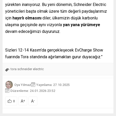
yürekten inanıyoruz. Bu yeni dönemin, Schneider Electric
yöneticileri başta olmak üzere tüm değerli paydaşlarımız
için
hayırlı olmasını
diler; ülkemizin düşük karbonlu
ulaşıma geçişinde aynı vizyonla
yan yana yürümeye
devam edeceğimizi duyururuz.
Sizleri 12-14 Kasım’da gerçekleşecek EvCharge Show
fuarında Tora standında ağırlamaktan gurur duyacağız.”
tora schneider electric
Oya Yılmaz
Yayınlama: 27.10.2025
Düzenleme: 24.01.2026 23:52
A
A
+
-
0