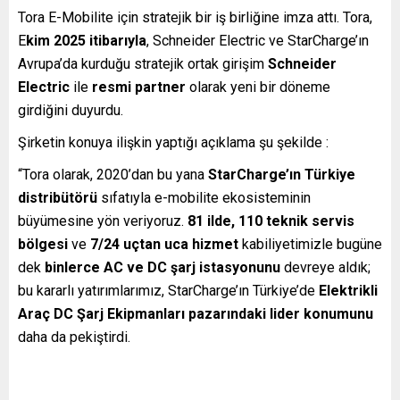
Tora E-Mobilite için stratejik bir iş birliğine imza attı. Tora,
E
kim 2025 itibarıyla
, Schneider Electric ve StarCharge’ın
Avrupa’da kurduğu stratejik ortak girişim
Schneider
Electric
ile
resmi partner
olarak yeni bir döneme
girdiğini duyurdu.
Şirketin konuya ilişkin yaptığı açıklama şu şekilde :
“Tora olarak, 2020’dan bu yana
StarCharge’ın Türkiye
distribütörü
sıfatıyla e-mobilite ekosisteminin
büyümesine yön veriyoruz.
81 ilde, 110 teknik servis
bölgesi
ve
7/24 uçtan uca hizmet
kabiliyetimizle bugüne
dek
binlerce AC ve DC şarj istasyonunu
devreye aldık;
bu kararlı yatırımlarımız, StarCharge’ın Türkiye’de
Elektrikli
Araç DC Şarj Ekipmanları pazarındaki lider konumunu
daha da pekiştirdi.