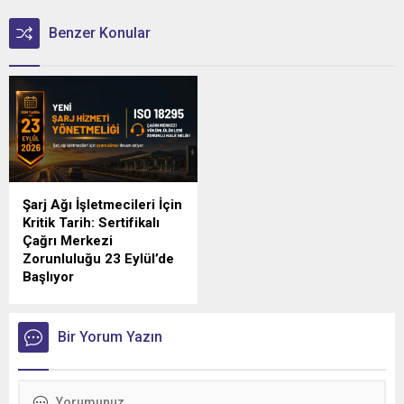
Benzer Konular
Şarj Ağı İşletmecileri İçin
Kritik Tarih: Sertifikalı
Çağrı Merkezi
Zorunluluğu 23 Eylül’de
Başlıyor
Türkiye'de elektrikli araç şarj
sektörünü yakından
ilgilendiren düzenlemede
Bir Yorum Yazın
geri sayım sürüyor.