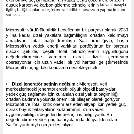
düşük karbon ve karbon giderme teknolojilerinin
kullanılmasıyla
ilgili iş birliği alanlarını keşfetme ve birlikte inovasyon yapma imkanı
sunacak.
Microsoft, sürdürülebilirlik hedeflerinin bir parçası olarak 2030
yılına kadar dizel yakıtlara bağımlılığını ortadan kaldırmayı
amaçlıyor. Total, bağlı kuruluşu Saft aracılığıyla, başta
Microsoft’un yedek enerji varlıkları portföyünün bir parçası
olacak şekilde, çeşitli Total teknolojilerinin uygunluğunu
değerlendirmesine yardımcı olarak dizel içermeyen
operasyonlar için uzun vadeli bir yol haritası geliştirmesinde
Microsoft’u aşağıdaki konularda destekleyecek:
Dizel jeneratör setinin değişimi:
Microsoft, veri
merkezlerindeki jeneratörlerdeki büyük ölçekli bataryaları
yedek güç sağlamak için kullanılan dizel yakıta bağımlılığı
ortadan kaldırma yolunda önemli bir bileşen olarak görüyor.
Microsoft ve Total, kritik önem arz eden altyapı için yedek güç
olarak büyük bataryaların kullanımının uzun vadeli
uygulanabilirliğini değerlendirmek için iş birliği yaptı. Bu
değerlendirme yedek güç bataryalarında dünya lideri olan
Saft’ın yardımıyla gerçekleştiriliyor.