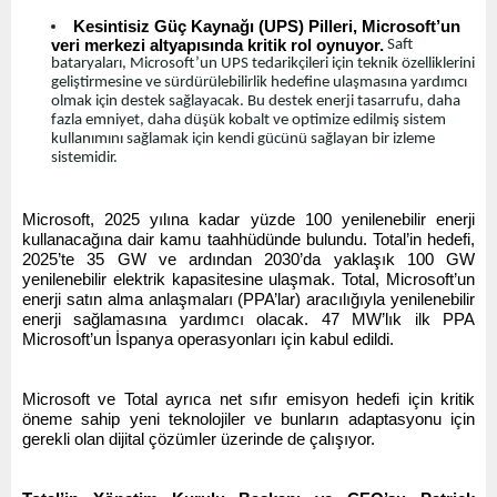
Kesintisiz Güç Kaynağı (UPS) Pilleri, Microsoft’un
veri merkezi altyapısında kritik rol oynuyor.
Saft
bataryaları, Microsoft’un UPS tedarikçileri için teknik özelliklerini
geliştirmesine ve sürdürülebilirlik hedefine ulaşmasına yardımcı
olmak için destek sağlayacak. Bu destek enerji tasarrufu, daha
fazla emniyet, daha düşük kobalt ve optimize edilmiş sistem
kullanımını sağlamak için kendi gücünü sağlayan bir izleme
sistemidir.
Microsoft, 2025 yılına kadar yüzde 100 yenilenebilir enerji
kullanacağına dair kamu taahhüdünde bulundu. Total’in hedefi,
2025’te 35 GW ve ardından 2030’da yaklaşık 100 GW
yenilenebilir elektrik kapasitesine ulaşmak. Total, Microsoft’un
enerji satın alma anlaşmaları (PPA’lar) aracılığıyla yenilenebilir
enerji sağlamasına yardımcı olacak. 47 MW’lık ilk PPA
Microsoft’un İspanya operasyonları için kabul edildi.
Microsoft ve Total ayrıca net sıfır emisyon hedefi için kritik
öneme sahip yeni teknolojiler ve bunların adaptasyonu için
gerekli olan dijital çözümler üzerinde de çalışıyor.