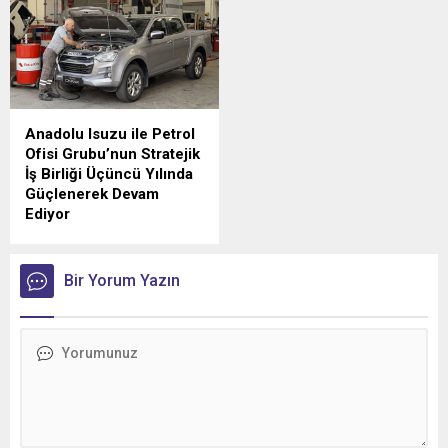
Anadolu Isuzu ile Petrol
Ofisi Grubu’nun Stratejik
İş Birliği Üçüncü Yılında
Güçlenerek Devam
Ediyor
Anadolu Isuzu ile Petrol
Ofisi Grubu arasında, ağır
ticari araçlara madeni yağ
Bir Yorum Yazın
tedarikini kapsayan stratejik
iş birliği üçüncü yılına girdi.