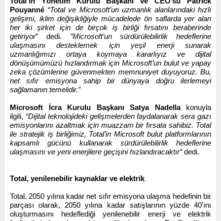
Total’in Yönetim Kurulu Başkanı ve CEO’su Patrick
Pouyanné
“Total ve Microsoft’un uzmanlık alanlarındaki hızlı
gelişimi, iklim değişikliğiyle mücadelede ön saflarda yer alan
her iki şirket için de birçok iş birliği fırsatını beraberinde
getiriyor
”
dedi.
”Microsoft’un sürdürülebilirlik hedeflerine
ulaşmasını desteklemek için yeşil enerji sunarak
uzmanlığımızı ortaya koymaya kararlıyız ve dijital
dönüşümümüzü hızlandırmak için Microsoft’un bulut ve yapay
zeka çözümlerine güvenmekten memnuniyet duyuyoruz. Bu,
net sıfır emisyona sahip bir dünyaya doğru ilerlemeyi
sağlamanın temelidir.”
Microsoft İcra Kurulu Başkanı
Satya Nadella
konuyla
ilgili,
“Dijital teknolojideki gelişmelerden faydalanarak sera gazı
emisyonlarını azaltmak için muazzam bir fırsata sahibiz. Total
ile stratejik iş birliğimiz, Total’in Microsoft bulut platformlarının
kapsamlı gücünü kullanarak sürdürülebilirlik hedeflerine
ulaşmasını ve yeni enerjilere geçişini hızlandıracaktır”
dedi.
Total, yenilenebilir kaynaklar ve elektrik
Total, 2050 yılına kadar net sıfır emisyona ulaşma hedefinin bir
parçası olarak, 2050 yılına kadar satışlarının yüzde 40’ını
oluşturmasını hedeflediği yenilenebilir enerji ve elektrik