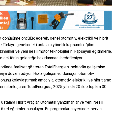
 dönüşüme öncülük ederek, genel otomotiv, elektrikli ve hibrit
le Türkiye genelindeki ustalara yönelik kapsamlı eğitim
nzımanlar ve yeni nesil motor teknolojilerini kapsayan eğitimlerle,
sı ve sektörün geleceğe hazırlanması hedefleniyor.
ktöründe faaliyet gösteren TotalEnergies, sektörün gelişimine
maya devam ediyor. Hızla gelişen ve dönüşen otomotiv
yonunu kolaylaştırmak amacıyla, otomotiv, elektrikli ve hibrit araç
rini birleştiren TotalEnergies, 2025 yılında 20 ilde toplam 30
 ustalara Hibrit Araçlar, Otomatik Şanzımanlar ve Yeni Nesil
a özel eğitimler sunuluyor. Bu programlar sayesinde, servis