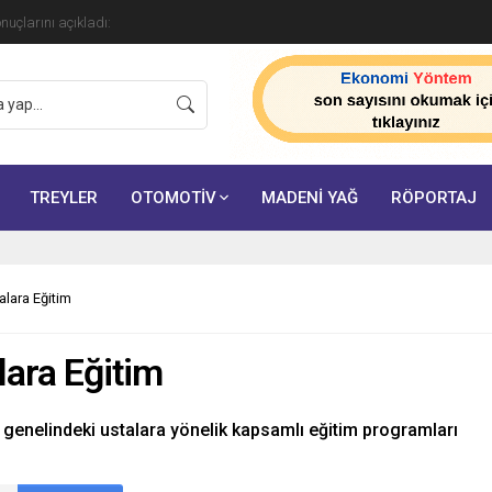
onuçlarını açıkladı:
TREYLER
OTOMOTİV
MADENİ YAĞ
RÖPORTAJ
alara Eğitim
lara Eğitim
ye genelindeki ustalara yönelik kapsamlı eğitim programları