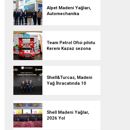
Alpet Madeni Yağları,
Automechanika
İstanbul’da Yeni Global
Markası LUBION’u
Tanıttı
Team Petrol Ofisi pilotu
Kerem Kazaz sezona
podyumla başladı
Shell&Turcas, Madeni
Yağ İhracatında 10
Yıldır Zirvede
Shell Madeni Yağlar,
2026 Yol
Haritasını Türkiye
Distribütörleriyle