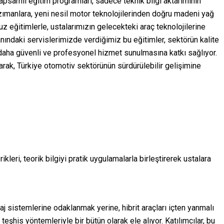
kapsamlı eğitim programları, sadece teknik bilgi aktarımının
zımanlara, yeni nesil motor teknolojilerinden doğru madeni yağ
eğitimlerle, ustalarımızın gelecekteki araç teknolojilerine
yanındaki servislerimizde verdiğimiz bu eğitimler, sektörün kalite
 daha güvenli ve profesyonel hizmet sunulmasına katkı sağlıyor.
rak, Türkiye otomotiv sektörünün sürdürülebilir gelişimine
kleri, teorik bilgiyi pratik uygulamalarla birleştirerek ustalara
j sistemlerine odaklanmak yerine, hibrit araçları içten yanmalı
eşhis yöntemleriyle bir bütün olarak ele alıyor. Katılımcılar, bu