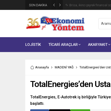
SON DAKİKA
Brisa, ikinci çeyrek finansal s
LOJİSTİK
TİCARİ ARAÇLAR
AKARYAKIT
Anasayfa
MADENİ YAĞ
TotalEnergies’den Ust
TotalEnergies’den Usta
TotalEnergies, E-Autotrek iş birliğiyle Türki
başlattı.