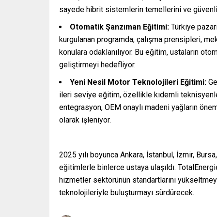
sayede hibrit sistemlerin temellerini ve güvenl
Otomatik Şanzıman Eğitimi:
Türkiye pazarı
kurgulanan programda; çalışma prensipleri, mekat
konulara odaklanılıyor. Bu eğitim, ustaların ot
geliştirmeyi hedefliyor.
Yeni Nesil Motor Teknolojileri Eğitimi:
Gel
ileri seviye eğitim, özellikle kıdemli teknisyenle
entegrasyon, OEM onaylı madeni yağların önemi
olarak işleniyor.
2025 yılı boyunca Ankara, İstanbul, İzmir, Burs
eğitimlerle binlerce ustaya ulaşıldı. TotalEnerg
hizmetler sektörünün standartlarını yükseltmeyi 
teknolojileriyle buluşturmayı sürdürecek.