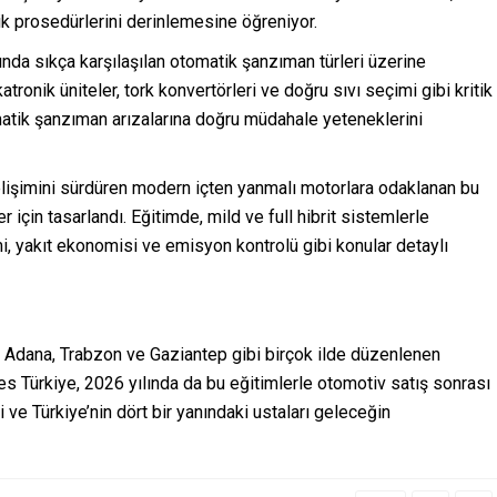
ik prosedürlerini derinlemesine öğreniyor.
nda sıkça karşılaşılan otomatik şanzıman türleri üzerine
ronik üniteler, tork konvertörleri ve doğru sıvı seçimi gibi kritik
omatik şanzıman arızalarına doğru müdahale yeteneklerini
işimini sürdüren modern içten yanmalı motorlara odaklanan bu
r için tasarlandı. Eğitimde, mild ve full hibrit sistemlerle
, yakıt ekonomisi ve emisyon kontrolü gibi konular detaylı
a, Adana, Trabzon ve Gaziantep gibi birçok ilde düzenlenen
ies Türkiye, 2026 yılında da bu eğitimlerle otomotiv satış sonrası
ve Türkiye’nin dört bir yanındaki ustaları geleceğin