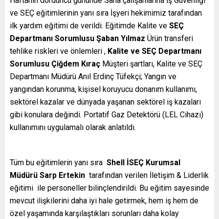
Haftanın dördüncü gününde Saha çalışanlarına İş Güvenliği
ve SEÇ eğitimlerinin yanı sıra İşyeri hekimimiz tarafından
ilk yardım eğitimi de verildi. Eğitimde Kalite ve
SEÇ
Departmanı Sorumlusu Şaban Yılmaz
Ürün transferi
tehlike riskleri ve önlemleri ,
Kalite ve SEÇ Departmanı
Sorumlusu Çiğdem Kıraç
Müşteri şartları, Kalite ve SEÇ
Departmanı Müdürü Anıl Erdinç Tüfekçi; Yangın ve
yangından korunma, kişisel koruyucu donanım kullanımı,
sektörel kazalar ve dünyada yaşanan sektörel iş kazaları
gibi konulara değindi. Portatif Gaz Detektörü (LEL Cihazı)
kullanımını uygulamalı olarak anlatıldı.
Tüm bu eğitimlerin yanı sıra
Shell İSEÇ Kurumsal
Müdürü Sarp Ertekin
tarafından verilen İletişim & Liderlik
eğitimi ile personeller bilinçlendirildi. Bu eğitim sayesinde
mevcut ilişkilerini daha iyi hale getirmek, hem iş hem de
özel yaşamında karşılaştıkları sorunları daha kolay