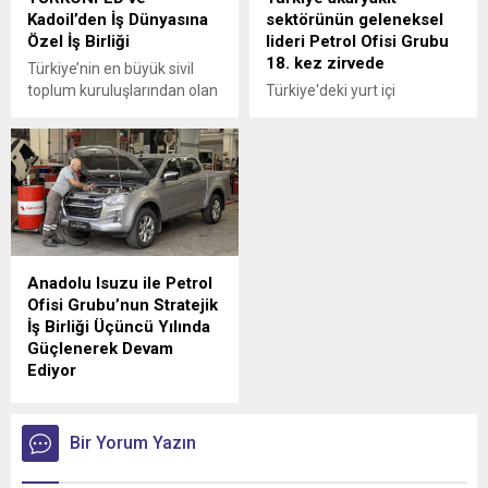
Kadoil’den İş Dünyasına
sektörünün geleneksel
Özel İş Birliği
lideri Petrol Ofisi Grubu
18. kez zirvede
Türkiye’nin en büyük sivil
toplum kuruluşlarından olan
Türkiye'deki yurt içi
Türk İş Dünyası
akaryakıt satışları 2025
Konfederasyonu
yılında 34,5 milyon tona
(TÜRKONFED) ile akaryakıt
yükselirken sektörün
sektörünün hızlı büyüyen
geleneksel lideri yine
markalarından Kadoil
değişmedi.
arasında özel bir iş birliğine
imza atıldı.
Anadolu Isuzu ile Petrol
Ofisi Grubu’nun Stratejik
İş Birliği Üçüncü Yılında
Güçlenerek Devam
Ediyor
Anadolu Isuzu ile Petrol
Ofisi Grubu arasında, ağır
ticari araçlara madeni yağ
Bir Yorum Yazın
tedarikini kapsayan stratejik
iş birliği üçüncü yılına girdi.