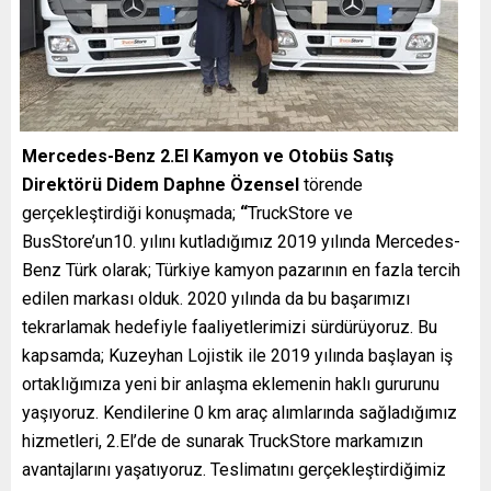
Mercedes-Benz 2.El Kamyon ve Otobüs Satış
Direktörü Didem Daphne Özensel
törende
gerçekleştirdiği konuşmada;
“
TruckStore ve
BusStore’un10. yılını kutladığımız 2019 yılında Mercedes-
Benz Türk olarak; Türkiye kamyon pazarının en fazla tercih
edilen markası olduk. 2020 yılında da bu başarımızı
tekrarlamak hedefiyle faaliyetlerimizi sürdürüyoruz. Bu
kapsamda; Kuzeyhan Lojistik ile 2019 yılında başlayan iş
ortaklığımıza yeni bir anlaşma eklemenin haklı gururunu
yaşıyoruz. Kendilerine 0 km araç alımlarında sağladığımız
hizmetleri, 2.El’de de sunarak TruckStore markamızın
avantajlarını yaşatıyoruz. Teslimatını gerçekleştirdiğimiz