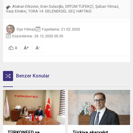
Atakan Erküvün
Eren Sulaoğlu
ERTÜM TÜFEKÇİ
Şaban Yılmaz
,
,
,
,
Sarp Ertekin
TORA 14. GELENEKSEL SEÇ HAFTASI
,
Oya Yılmaz
Yayınlama: 21.02.2020
Düzenleme: 26.12.2025 05:35
A
A
+
-
0
Benzer Konular
TÜRKONFED ve
Türkiye akaryakıt