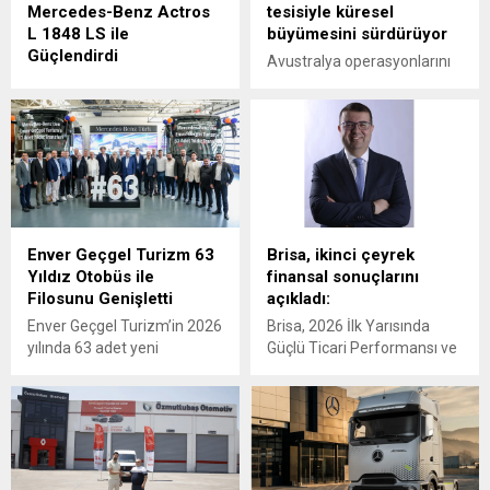
Mercedes-Benz Actros
tesisiyle küresel
L 1848 LS ile
büyümesini sürdürüyor
Güçlendirdi
Avustralya operasyonlarını
Mercedes-Benz Türk, 1980
Victoria eyaletine bağlı
yılından bu yana uluslararası
Epping'deki yeni tesisinin
lojistik alanında faaliyet
açılışıyla güçlendiren
gösteren Tur Transit
Hidromas, küresel çapta
Lojistik’e 50 adet Mercedes-
genişlemeye devam ediyor.
Benz Actros L 1848 LS
teslimatı gerçekleştirdi.
Enver Geçgel Turizm 63
Brisa, ikinci çeyrek
Yıldız Otobüs ile
finansal sonuçlarını
Filosunu Genişletti
açıkladı:
Enver Geçgel Turizm’in 2026
Brisa, 2026 İlk Yarısında
yılında 63 adet yeni
Güçlü Ticari Performansı ve
Mercedes-Benz otobüs
Disiplinli Maliyet Yönetimiyle
yatırımı ile, şirketin
Finansal Görünümünü
filosundaki Mercedes-Benz
Güçlendirdi
araçların oranı yüzde 83’e
ulaştı.