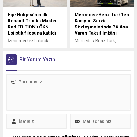
Ege Bölgesi’nin ilk
Mercedes-Benz Türk’ten
Renault Trucks Master
Kamyon Servis
Red EDITION’ı ÖKN
Sözleşmelerinde 36 Aya
Lojistik filosuna katıldı
Varan Taksit İmkânı
İzmir merkezli olarak
Mercedes-Benz Türk,
Türkiye genelinde parsiyel
kamyon müşterilerine
lojistik operasyonları
yönelik servis
yürüten ÖKN Lojistik, Ege
Bir Yorum Yazın
sözleşmelerinde sunduğu
Bölgesi'nin ilk Renault
36 aya varan taksit
Trucks Master Red EDITION
imkânıyla bakım ve servis
panelvanını filosuna kattı.
süreçlerini daha esnek
ödeme seçenekleriyle
planlama fırsatı sunuyor.