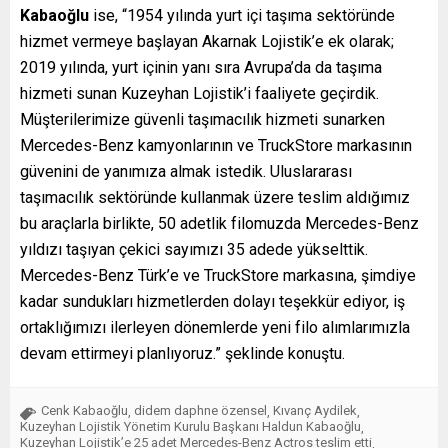
Kabaoğlu
ise, “1954 yılında yurt içi taşıma sektöründe
hizmet vermeye başlayan Akarnak Lojistik’e ek olarak;
2019 yılında, yurt içinin yanı sıra Avrupa’da da taşıma
hizmeti sunan Kuzeyhan Lojistik’i faaliyete geçirdik.
Müşterilerimize güvenli taşımacılık hizmeti sunarken
Mercedes-Benz kamyonlarının ve TruckStore markasının
güvenini de yanımıza almak istedik. Uluslararası
taşımacılık sektöründe kullanmak üzere teslim aldığımız
bu araçlarla birlikte, 50 adetlik filomuzda Mercedes-Benz
yıldızı taşıyan çekici sayımızı 35 adede yükselttik.
Mercedes-Benz Türk’e ve TruckStore markasına, şimdiye
kadar sundukları hizmetlerden dolayı teşekkür ediyor, iş
ortaklığımızı ilerleyen dönemlerde yeni filo alımlarımızla
devam ettirmeyi planlıyoruz.” şeklinde konuştu.
Cenk Kabaoğlu
didem daphne özensel
Kıvanç Aydilek
,
,
,
Kuzeyhan Lojistik Yönetim Kurulu Başkanı Haldun Kabaoğlu
,
Kuzeyhan Lojistik’e 25 adet Mercedes-Benz Actros teslim etti
,