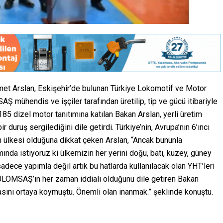
et Arslan, Eskişehir’de bulunan Türkiye Lokomotif ve Motor
 mühendis ve işçiler tarafından üretilip, tip ve gücü itibariyle
185 dizel motor tanıtımına katılan Bakan Arslan, yerli üretim
duruş sergilediğini dile getirdi. Türkiye’nin, Avrupa’nın 6’ıncı
n ülkesi olduğuna dikkat çeken Arslan, “Ancak bununla
nda istiyoruz ki ülkemizin her yerini doğu, batı, kuzey, güney
sadece yapımla değil artık bu hatlarda kullanılacak olan YHT’leri
 TÜLOMSAŞ’ın her zaman iddialı olduğunu dile getiren Bakan
asını ortaya koymuştu. Önemli olan inanmak.” şeklinde konuştu.