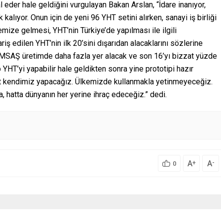
er hale geldiğini vurgulayan Bakan Arslan, “İdare inanıyor,
alıyor. Onun için de yeni 96 YHT setini alırken, sanayi iş birliği
mize gelmesi, YHT’nin Türkiye’de yapılması ile ilgili
iş edilen YHT’nin ilk 20’sini dışarıdan alacaklarını sözlerine
SAŞ üretimde daha fazla yer alacak ve son 16’yı bizzat yüzde
HT’yi yapabilir hale geldikten sonra yine prototipi hazır
zat kendimiz yapacağız. Ülkemizde kullanmakla yetinmeyeceğiz.
hatta dünyanın her yerine ihraç edeceğiz.” dedi.
A
A
+
-
0