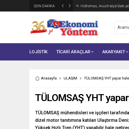
SON DAKİKA
TÜRKONFED ve Kadoil’den İş D
LOJİSTİK
TİCARİ ARAÇLAR
AKARYAKIT
Anasayfa
ULAŞIM
TÜLOMSAŞ YHT yapar hale
TÜLOMSAŞ YHT yapar 
TÜLOMSAŞ mühendisleri ve işçileri tarafından
dizel motor tanıtımına katılan Ulaştırma De
Yüksek Hızlı Tren (YHT) yapabilir hale getirece