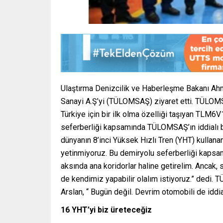
Ulaştırma Denizcilik ve Haberleşme Bakanı Ahm
Sanayi A.Ş’yi (TÜLOMSAŞ) ziyaret etti. TÜLOMSAŞ
Türkiye için bir ilk olma özelliği taşıyan TLM6V
seferberliği kapsamında TÜLOMSAŞ’ın iddialı bir 
dünyanın 8’inci Yüksek Hızlı Tren (YHT) kullana
yetinmiyoruz. Bu demiryolu seferberliği kapsamı
aksında ana koridorlar haline getirelim. Ancak, 
de kendimiz yapabilir olalım istiyoruz.” dedi.
Arslan, “ Bugün değil. Devrim otomobili de iddi
16 YHT’yi biz üreteceğiz