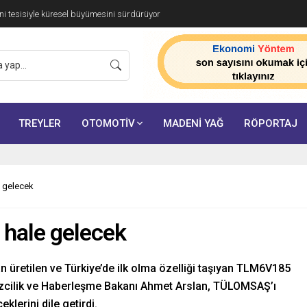
ünyasına Özel İş Birliği
TREYLER
OTOMOTİV
MADENİ YAĞ
RÖPORTAJ
 gelecek
hale gelecek
 üretilen ve Türkiye’de ilk olma özelliği taşıyan TLM6V185
nizcilik ve Haberleşme Bakanı Ahmet Arslan, TÜLOMSAŞ’ı
klerini dile getirdi.