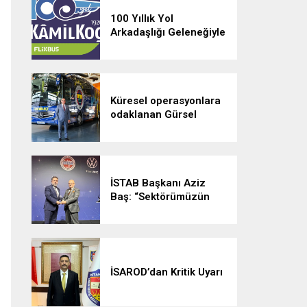
100 Yıllık Yol
Arkadaşlığı Geleneğiyle
Türkiye’nin İlk Tercihi
Yine Kâmil Koç Oldu
Küresel operasyonlara
odaklanan Gürsel
Turizm her gün 500 Bin
yolcu taşıyor
İSTAB Başkanı Aziz
Baş: “Sektörümüzün
Gücü Birlik ve Meslek
Disipliniyle Artacak”
İSAROD’dan Kritik Uyarı