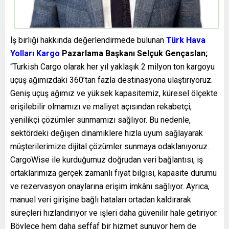
İş birliği hakkında değerlendirmede bulunan
Türk Hava
Yolları Kargo
Pazarlama Başkanı Selçuk Gençaslan;
“Turkish Cargo olarak her yıl yaklaşık 2 milyon ton kargoyu
uçuş ağımızdaki 360’tan fazla destinasyona ulaştırıyoruz.
Geniş uçuş ağımız ve yüksek kapasitemiz, küresel ölçekte
erişilebilir olmamızı ve maliyet açısından rekabetçi,
yenilikçi çözümler sunmamızı sağlıyor. Bu nedenle,
sektördeki değişen dinamiklere hızla uyum sağlayarak
müşterilerimize dijital çözümler sunmaya odaklanıyoruz.
CargoWise ile kurduğumuz doğrudan veri bağlantısı, iş
ortaklarımıza gerçek zamanlı fiyat bilgisi, kapasite durumu
ve rezervasyon onaylarına erişim imkânı sağlıyor. Ayrıca,
manuel veri girişine bağlı hataları ortadan kaldırarak
süreçleri hızlandırıyor ve işleri daha güvenilir hale getiriyor.
Böylece hem daha şeffaf bir hizmet sunuyor hem de