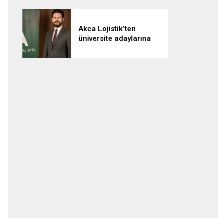
Akca Lojistik’ten
üniversite adaylarına
“Kariyerine lojistikle yön
ver” çağrısı