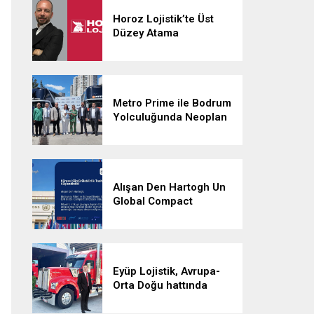
Horoz Lojistik’te Üst
Düzey Atama
Metro Prime ile Bodrum
Yolculuğunda Neoplan
Skyliner İmzası
Alışan Den Hartogh Un
Global Compact
İmzacısı Oldu
Eyüp Lojistik, Avrupa-
Orta Doğu hattında
aylık 500 sefere ulaştı