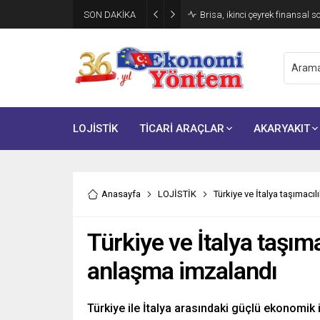
SON DAKİKA
Brisa, ikinci çeyrek finansal s
LOJİSTİK
TİCARİ ARAÇLAR
AKARYAKIT
Anasayfa
LOJİSTİK
Türkiye ve İtalya taşımacı
Türkiye ve İtalya taşım
anlaşma imzalandı
Türkiye ile İtalya arasındaki güçlü ekonomik 