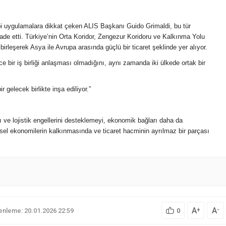
gibi uygulamalara dikkat çeken ALIS Başkanı Guido Grimaldi, bu tür
 ifade etti. Türkiye’nin Orta Koridor, Zengezur Koridoru ve Kalkınma Yolu
a birleşerek Asya ile Avrupa arasında güçlü bir ticaret şeklinde yer alıyor.
ir iş birliği anlaşması olmadığını, aynı zamanda iki ülkede ortak bir
r gelecek birlikte inşa ediliyor.”
 ve lojistik engellerini desteklemeyi, ekonomik bağları daha da
esel ekonomilerin kalkınmasında ve ticaret hacminin ayrılmaz bir parçası
A
A
+
-
nleme: 20.01.2026 22:59
0