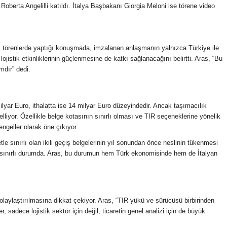
berta Angelilli katıldı. İtalya Başbakanı Giorgia Meloni ise törene video
 törenlerde yaptığı konuşmada, imzalanan anlaşmanın yalnızca Türkiye ile
lojistik etkinliklerinin güçlenmesine de katkı sağlanacağını belirtti. Aras, “Bu
mdır” dedi.
ilyar Euro, ithalatta ise 14 milyar Euro düzeyindedir. Ancak taşımacılık
liyor. Özellikle belge kotasının sınırlı olması ve TIR seçeneklerine yönelik
engeller olarak öne çıkıyor.
le sınırlı olan ikili geçiş belgelerinin yıl sonundan önce neslinin tükenmesi
le sınırlı durumda. Aras, bu durumun hem Türk ekonomisinde hem de İtalyan
kolaylaştırılmasına dikkat çekiyor. Aras, “TIR yükü ve sürücüsü birbirinden
 sadece lojistik sektör için değil, ticaretin genel analizi için de büyük