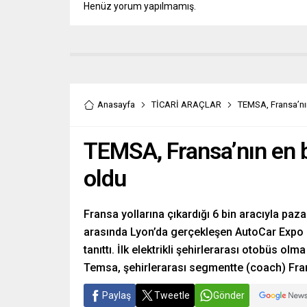
Henüz yorum yapılmamış.
Anasayfa
TİCARİ ARAÇLAR
TEMSA, Fransa’nı
TEMSA, Fransa’nın en 
oldu
Fransa yollarına çıkardığı 6 bin aracıyla paz
arasında Lyon’da gerçekleşen AutoCar Expo Fu
tanıttı. İlk elektrikli şehirlerarası otobüs ol
Temsa, şehirlerarası segmentte (coach) Frans
Paylaş
Tweetle
Gönder