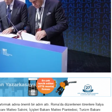
 artırmak adına önemli bir adım attı. Roma’da düzenlenen törenlere İtalya
akanı Matteo Salvini, İçişleri Bakanı Matteo Piantedosi, Turizm Bakanı