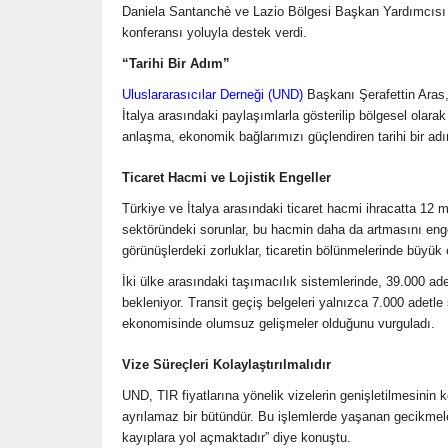
Daniela Santanchè ve Lazio Bölgesi Başkan Yardımcısı Ro
konferansı yoluyla destek verdi.
“Tarihi Bir Adım”
Uluslararasıcılar Derneği (UND)
Başkanı Şerafettin Aras,
İtalya arasındaki paylaşımlarla gösterilip bölgesel olarak 
anlaşma, ekonomik bağlarımızı güçlendiren tarihi bir adı
Ticaret Hacmi ve Lojistik Engeller
Türkiye ve İtalya arasındaki ticaret hacmi ihracatta 12 m
sektöründeki sorunlar, bu hacmin daha da artmasını engel
görünüşlerdeki zorluklar, ticaretin bölünmelerinde büyük 
İki ülke arasındaki taşımacılık sistemlerinde, 39.000 adet
bekleniyor. Transit geçiş belgeleri yalnızca 7.000 adet
ekonomisinde olumsuz gelişmeler olduğunu vurguladı.
Vize Süreçleri Kolaylaştırılmalıdır
UND, TIR fiyatlarına yönelik vizelerin genişletilmesinin 
ayrılamaz bir bütündür. Bu işlemlerde yaşanan gecikmeler,
kayıplara yol açmaktadır” diye konuştu.