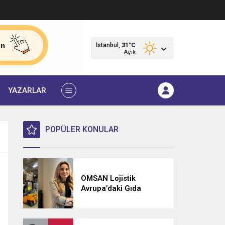
İstanbul,
31
°C
Açık
YAZARLAR
POPÜLER KONULAR
OMSAN Lojistik
Avrupa’daki Gıda
Lojistiği Ağını
Güçlendiriyor