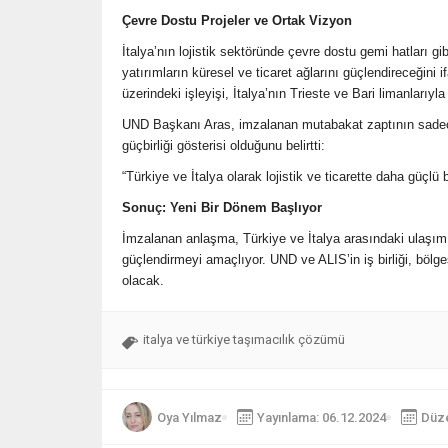
Çevre Dostu Projeler ve Ortak Vizyon
İtalya’nın lojistik sektöründe çevre dostu gemi hatları 
yatırımların küresel ve ticaret ağlarını güçlendireceğini
üzerindeki işleyişi, İtalya’nın Trieste ve Bari limanlarıyl
UND Başkanı Aras, imzalanan mutabakat zaptının sadece b
güçbirliği gösterisi olduğunu belirtti:
“Türkiye ve İtalya olarak lojistik ve ticarette daha güçlü bi
Sonuç: Yeni Bir Dönem Başlıyor
İmzalanan anlaşma, Türkiye ve İtalya arasındaki ulaşımı
güçlendirmeyi amaçlıyor. UND ve ALIS’in iş birliği, bölg
olacak.
italya ve türkiye taşımacılık çözümü
Oya Yılmaz
Yayınlama: 06.12.2024
Düze