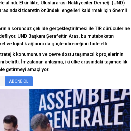
e alındı. Etkinlikte, Uluslararası Nakliyeciler Derneği (UND)
e arasındaki ticaretin önündeki engelleri kaldırmak için önemli
arının sorunsuz şekilde gerçekleştirilmesi ile TIR sürücülerine
edefliyor. UND Başkanı Şerafettin Aras, bu mutabakatın
et ve lojistik ağlarını da güçlendireceğini ifade etti.
stratejik konumunun ve çevre dostu taşımacılık projelerinin
nı belirtti. İmzalanan anlaşma, iki ülke arasındaki taşımacılık
hale getirmeyi amaçlıyor.
ABONE OL