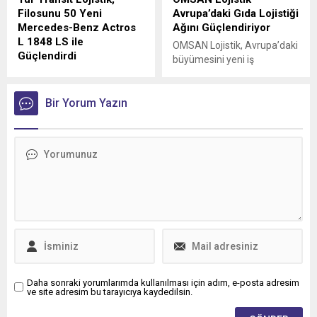
Filosunu 50 Yeni
Avrupa’daki Gıda Lojistiği
Mercedes-Benz Actros
Ağını Güçlendiriyor
L 1848 LS ile
OMSAN Lojistik, Avrupa’daki
Güçlendirdi
büyümesini yeni iş
Mercedes-Benz Türk, 1980
birlikleriyle sürdürmeye
yılından bu yana uluslararası
devam ediyor
lojistik alanında faaliyet
Bir Yorum Yazın
gösteren Tur Transit
Lojistik’e 50 adet Mercedes-
Benz Actros L 1848 LS
teslimatı gerçekleştirdi.
Daha sonraki yorumlarımda kullanılması için adım, e-posta adresim
ve site adresim bu tarayıcıya kaydedilsin.