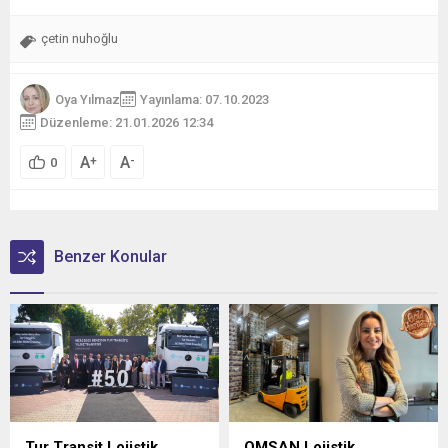
çetin nuhoğlu
Oya Yılmaz
Yayınlama: 07.10.2023
Düzenleme: 21.01.2026 12:34
A
A
+
-
0
Benzer Konular
Tur Transit Lojistik,
OMSAN Lojistik