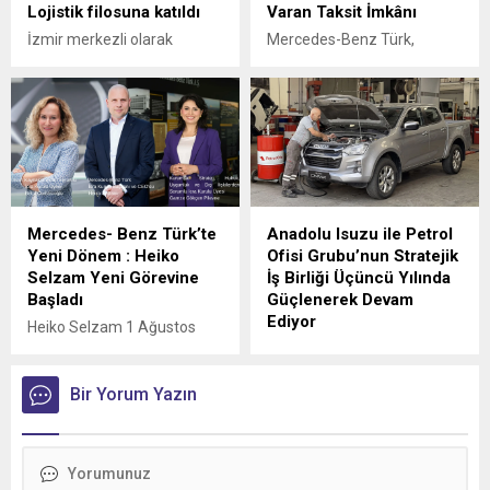
Lojistik filosuna katıldı
Varan Taksit İmkânı
İzmir merkezli olarak
Mercedes-Benz Türk,
Türkiye genelinde parsiyel
kamyon müşterilerine
lojistik operasyonları
yönelik servis
yürüten ÖKN Lojistik, Ege
sözleşmelerinde sunduğu
Bölgesi'nin ilk Renault
36 aya varan taksit
Trucks Master Red EDITION
imkânıyla bakım ve servis
panelvanını filosuna kattı.
süreçlerini daha esnek
ödeme seçenekleriyle
planlama fırsatı sunuyor.
Mercedes- Benz Türk’te
Anadolu Isuzu ile Petrol
Yeni Dönem : Heiko
Ofisi Grubu’nun Stratejik
Selzam Yeni Görevine
İş Birliği Üçüncü Yılında
Başladı
Güçlenerek Devam
Ediyor
Heiko Selzam 1 Ağustos
İtibarıyla Yeni Görevine
Anadolu Isuzu ile Petrol
Başladı
Ofisi Grubu arasında, ağır
Bir Yorum Yazın
ticari araçlara madeni yağ
tedarikini kapsayan stratejik
iş birliği üçüncü yılına girdi.