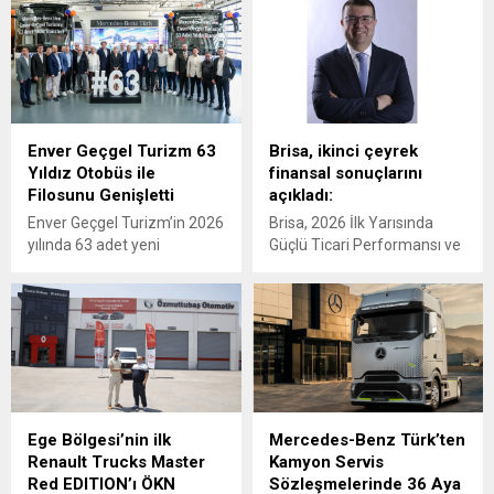
Enver Geçgel Turizm 63
Brisa, ikinci çeyrek
Yıldız Otobüs ile
finansal sonuçlarını
Filosunu Genişletti
açıkladı:
Enver Geçgel Turizm’in 2026
Brisa, 2026 İlk Yarısında
yılında 63 adet yeni
Güçlü Ticari Performansı ve
Mercedes-Benz otobüs
Disiplinli Maliyet Yönetimiyle
yatırımı ile, şirketin
Finansal Görünümünü
filosundaki Mercedes-Benz
Güçlendirdi
araçların oranı yüzde 83’e
ulaştı.
Ege Bölgesi’nin ilk
Mercedes-Benz Türk’ten
Renault Trucks Master
Kamyon Servis
Red EDITION’ı ÖKN
Sözleşmelerinde 36 Aya