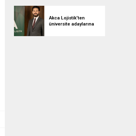
Akca Lojistik’ten
üniversite adaylarına
“Kariyerine lojistikle yön
ver” çağrısı