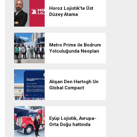
Horoz Lojistik’te Üst
Düzey Atama
Metro Prime ile Bodrum
Yolculuğunda Neoplan
Skyliner İmzası
Alışan Den Hartogh Un
Global Compact
İmzacısı Oldu
Eyüp Lojistik, Avrupa-
Orta Doğu hattında
aylık 500 sefere ulaştı