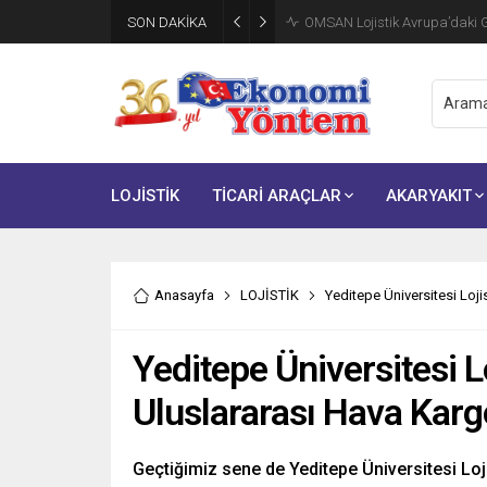
SON DAKİKA
OMSAN Lojistik Avrupa’daki Gı
LOJİSTİK
TİCARİ ARAÇLAR
AKARYAKIT
Anasayfa
LOJİSTİK
Yeditepe Üniversitesi Loji
Yeditepe Üniversitesi L
Uluslararası Hava Kargo
Geçtiğimiz sene de Yeditepe Üniversitesi Loj