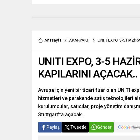
Anasayfa
AKARYAKIT
UNITI EXPO, 3-5 HAZİ
UNITI EXPO, 3-5 HAZ
KAPILARINI AÇACAK..
Avrupa için yeni bir ticari fuar olan UNITI ex
hizmetleri ve perakende satış teknolojileri ala
kurulumcular, satıcılar, proje yönetim danışma
Stuttgart’ta açacak..
Paylaş
Tweetle
Gönder