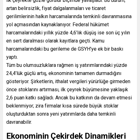
ilk çeyrekte gözle görülür biçimde yavaşladı. Bu durum,
artan belirsizlik, fiyat dalgalanmaları ve ticaret
gerilimlerinin halkın harcamalarında temkinli davranmasına
yol açmasından kaynaklanıyor. Federal hükümet
harcamalarındaki yıllık yüzde 4,6’lık düşüş ise son üç yılın
en sert daralması olarak kayıtlara geçti. Kamu
harcamalarındaki bu gerileme de GSYH’ye ek bir baskı
yaptı.
Tüm bu olumsuzluklara rağmen iş yatırımlarındaki yüzde
24,4’lük güçlü artış, ekonominin tamamen durmadığını
gösteriyor. Şirketlerin, ithalat vergileri yürürlüğe girmeden
önce stoklarını artırması, ilk çeyrek büyümesine yaklaşık
2,6 puan katkı sağladı. Ancak bu katkının da devam etmesi
beklenmiyor; zira firmalar kısa sürede büyük stoklar
oluşturduktan sonra yeni yatırımlarda daha temkinli
davranabilir.
Ekonominin Çekirdek Dinamikleri