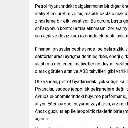
Petrol fiyatlarındaki dalgalanmanın bir diğer ö
maliyetleri, üretim ve taşımacılık başta olmak üz
zincirleme bir etki yaratıyor. Bu durum, başta
enflasyonun kontrol altına alınmasını zorlaştırıyo
cari açık ve döviz kuru üzerinde ek baskı anlam
Finansal piyasalar cephesinde ise belirsizlik, 
sektörler arası ayrışma derinleşirken, enerji şir
ulaştırma gibi enerji maliyetlerine duyarlı sekt
olarak görülen altın ve ABD tahvilleri gibi varlıkl
Öte yandan, petrol fiyatlarındaki yükselişin kalı
Piyasalar, sadece jeopolitik gelişmelere değil
Avrupa ekonomilerindeki büyüme performansı, pe
alıyor. Eğer küresel büyüme zayıflarsa, arz riskle
Ancak güçlü talep ile jeopolitik risklerin birle
açabilir.