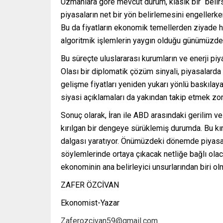
Uzmanlara göre mevcut durum, klasik bir “belirsi
piyasaların net bir yön belirlemesini engellerke
Bu da fiyatların ekonomik temellerden ziyade h
algoritmik işlemlerin yaygın olduğu günümüzde, b
Bu süreçte uluslararası kurumların ve enerji pi
Olası bir diplomatik çözüm sinyali, piyasalarda h
gelişme fiyatları yeniden yukarı yönlü baskılayab
siyasi açıklamaları da yakından takip etmek zor
Sonuç olarak, İran ile ABD arasındaki gerilim ve 
kırılgan bir dengeye sürüklemiş durumda. Bu kırı
dalgası yaratıyor. Önümüzdeki dönemde piyasala
söylemlerinde ortaya çıkacak netliğe bağlı olac
ekonominin ana belirleyici unsurlarından biri 
ZAFER ÖZCİVAN
Ekonomist-Yazar
Zaferozcivan59@gmail.com