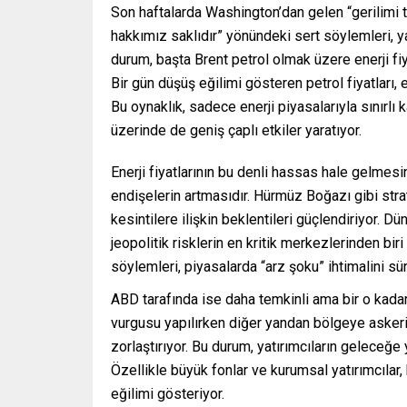
Son haftalarda Washington’dan gelen “gerilimi t
hakkımız saklıdır” yönündeki sert söylemleri, ya
durum, başta Brent petrol olmak üzere enerji fi
Bir gün düşüş eğilimi gösteren petrol fiyatları,
Bu oynaklık, sadece enerji piyasalarıyla sınırlı 
üzerinde de geniş çaplı etkiler yaratıyor.
Enerji fiyatlarının bu denli hassas hale gelmes
endişelerin artmasıdır. Hürmüz Boğazı gibi strate
kesintilere ilişkin beklentileri güçlendiriyor. Dü
jeopolitik risklerin en kritik merkezlerinden bi
söylemleri, piyasalarda “arz şoku” ihtimalini s
ABD tarafında ise daha temkinli ama bir o kadar d
vurgusu yapılırken diğer yandan bölgeye askeri s
zorlaştırıyor. Bu durum, yatırımcıların geleceğe y
Özellikle büyük fonlar ve kurumsal yatırımcılar
eğilimi gösteriyor.