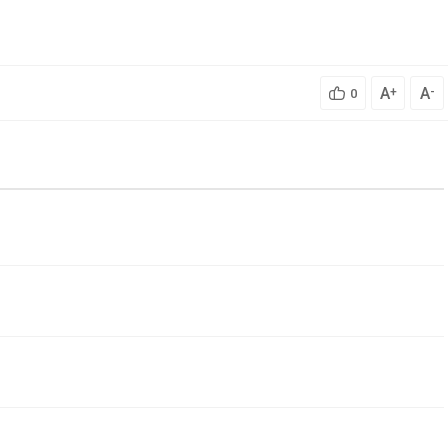
A
A
+
-
0