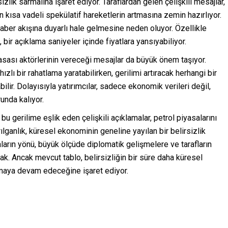
zlik sarmalına işaret ediyor. Taraflardan gelen çelişkili mesajlar,
n kısa vadeli spekülatif hareketlerin artmasına zemin hazırlıyor.
aber akışına duyarlı hale gelmesine neden oluyor. Özellikle
ir açıklama saniyeler içinde fiyatlara yansıyabiliyor.
yasası aktörlerinin vereceği mesajlar da büyük önem taşıyor.
ızlı bir rahatlama yaratabilirken, gerilimi artıracak herhangi bir
ilir. Dolayısıyla yatırımcılar, sadece ekonomik verileri değil,
unda kalıyor.
bu gerilime eşlik eden çelişkili açıklamalar, petrol piyasalarını
lganlık, küresel ekonominin geneline yayılan bir belirsizlik
rın yönü, büyük ölçüde diplomatik gelişmelere ve tarafların
ak. Ancak mevcut tablo, belirsizliğin bir süre daha küresel
olmaya devam edeceğine işaret ediyor.