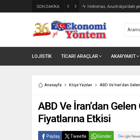
SON DAKİKA
TÜRKONFED ve Kadoil’den İş D
LOJİSTİK
TİCARİ ARAÇLAR
AKARYAKIT
Anasayfa
Köşe Yazıları
ABD Ve İran’dan Gelen Ç
ABD Ve İran’dan Gelen Ç
Fiyatlarına Etkisi
Paylaş
Tweetle
Gönder