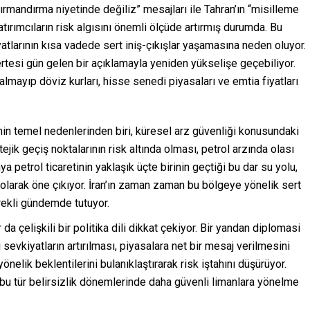
ırmandırma niyetinde değiliz” mesajları ile Tahran’ın “misilleme
tırımcıların risk algısını önemli ölçüde artırmış durumda. Bu
yatlarının kısa vadede sert iniş-çıkışlar yaşamasına neden oluyor.
 ertesi gün gelen bir açıklamayla yeniden yükselişe geçebiliyor.
kalmayıp döviz kurları, hisse senedi piyasaları ve emtia fiyatları
inin temel nedenlerinden biri, küresel arz güvenliği konusundaki
jik geçiş noktalarının risk altında olması, petrol arzında olası
nya petrol ticaretinin yaklaşık üçte birinin geçtiği bu dar su yolu,
ri olarak öne çıkıyor. İran’ın zaman zaman bu bölgeye yönelik sert
ürekli gündemde tutuyor.
a çelişkili bir politika dili dikkat çekiyor. Bir yandan diplomasi
evkiyatların artırılması, piyasalara net bir mesaj verilmesini
önelik beklentilerini bulanıklaştırarak risk iştahını düşürüyor.
, bu tür belirsizlik dönemlerinde daha güvenli limanlara yönelme