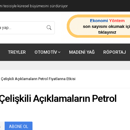
ünyasına Özel İş Birliği
TREYLER
OTOMOTİV
MADENİ YAĞ
RÖPORTAJ
elişkili Açıklamaların Petrol Fiyatlarına Etkisi
elişkili Açıklamaların Petrol
ABONE OL