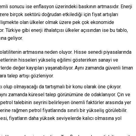
nemli sonucu ise enflasyon üzerindeki baskının artmasıdır. Enerji
ere birçok sektörü doğrudan etkilediği için fiyat artışları
 gelişmekte olan ülkeler olmak üzere pek çok ekonomide
r. Türkiye gibi enerji ithalatçısı ülkeler açısından ise bu tablo,
ına geliyor.
volatilitenin artmasına neden oluyor. Hisse senedi piyasalarında
ketlerinin hisseleri yükseliş eğilimi gösterirken sanayi ve
örlerde değer kayıpları yaşanabiliyor. Aynı zamanda güvenli liman
ara talep artışı gözleniyor.
cı olup olmayacağı da tartışmalı bir konu olarak öne çıkıyor.
 aynı zamanda küresel talep görünümüne de odaklanıyor. Çin ve
trol talebinin seyrini belirleyen önemli faktörler arasında yer
rine rağmen petrol fiyatlarında sınırlı bir yükseliş görülebilir.
şmesi, fiyatların daha yüksek seviyelerde kalıcı olmasına yol