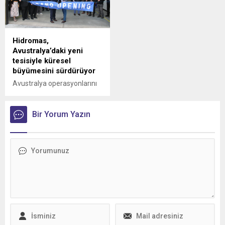
Hidromas,
Avustralya’daki yeni
tesisiyle küresel
büyümesini sürdürüyor
Avustralya operasyonlarını
Victoria eyaletine bağlı
Epping'deki yeni tesisinin
açılışıyla güçlendiren
Bir Yorum Yazın
Hidromas, küresel çapta
genişlemeye devam ediyor.