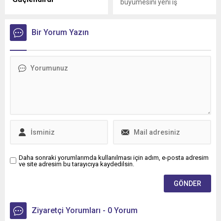
büyümesini yeni iş
Mercedes-Benz Türk, 1980
birlikleriyle sürdürmeye
yılından bu yana uluslararası
devam ediyor
lojistik alanında faaliyet
Bir Yorum Yazın
gösteren Tur Transit
Lojistik’e 50 adet Mercedes-
Benz Actros L 1848 LS
teslimatı gerçekleştirdi.
Daha sonraki yorumlarımda kullanılması için adım, e-posta adresim
ve site adresim bu tarayıcıya kaydedilsin.
Ziyaretçi Yorumları - 0 Yorum