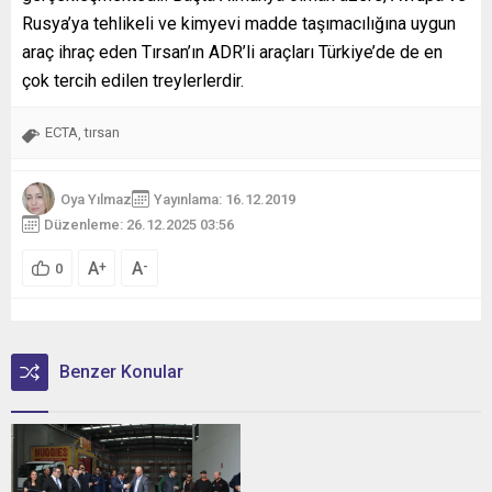
Rusya’ya tehlikeli ve kimyevi madde taşımacılığına uygun
araç ihraç eden Tırsan’ın ADR’li araçları Türkiye’de de en
çok tercih edilen treylerlerdir.
ECTA
tırsan
,
Oya Yılmaz
Yayınlama: 16.12.2019
Düzenleme: 26.12.2025 03:56
A
A
+
-
0
Benzer Konular