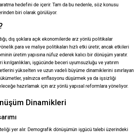
aratma hedefini de içerir. Tam da bu nedenle, söz konusu
erinden biri olarak görülüyor.
?
ı, dış şoklara açık ekonomilerde arz yönlü politikalar
önelik para ve maliye politikaları hızlı etki üretir; ancak etkileri
ominin üretim yapısına nüfuz ederek kalıcı bir dönüşüm yaratır.
iri kırılganlıkları, işgücünde beceri uyumsuzluğu ve yatırım
iyetlerini yükselten ve uzun vadeli büyüme dinamiklerini sınırlayan
hükümetler, yalnızca enflasyonu düşürmek ya da işsizliği
leceğe hazırlamak için arz yönlü yapısal reformlara yöneliyor.
önüşüm Dinamikleri
sarımı
teliği yer alır. Demografik dönüşümün işgücü talebi üzerindeki