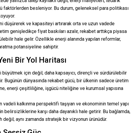
de yalnızca talep kaynaklı değil; enerji maliyetleri, tedarik
lü faktörlerden besleniyor. Bu durum, geleneksel para politikası
koyuyor.
rini düşürerek ve kapasiteyi artırarak orta ve uzun vadede
im genişledikçe fiyat baskıları azalır, rekabet arttıkça piyasa
ebilir hale gelir. Özellikle enerji alanında yapılan reformlar,
aratma potansiyeline sahiptir.
eni Bir Yol Haritası
i büyütmek için değil; daha kapsayıcı, dirençli ve sürdürülebilir
dir. Bugünün dünyasında rekabet gücü, bir ülkenin sadece üretim
, enerji çeşitliliğine, işgücü niteliğine ve kurumsal yapısına
n vadeli kalkınma perspektifi taşıyan ve ekonominin temel yapı
in belirsizliklerine karşı daha dayanıklı hale getirir. Bu bağlamda,
ih değil; aynı zamanda stratejik bir vizyonun ürünüdür.
n Sessiz Güç