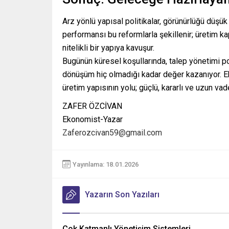
Arz yönlü yapısal politikalar, görünürlüğü düşü
performansı bu reformlarla şekillenir; üretim ka
nitelikli bir yapıya kavuşur.
Bugünün küresel koşullarında, talep yönetimi poli
dönüşüm hiç olmadığı kadar değer kazanıyor. Ek
üretim yapısının yolu; güçlü, kararlı ve uzun vad
ZAFER ÖZCİVAN
Ekonomist-Yazar
Zaferozcivan59@gmail.com
Yayınlama: 18.01.2026
Yazarın Son Yazıları
Çok Katmanlı Yönetişim Sistemleri