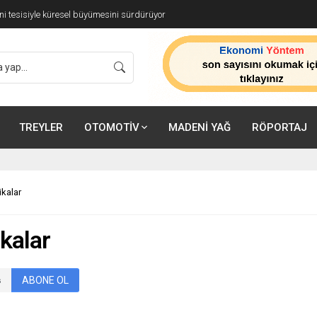
ünyasına Özel İş Birliği
TREYLER
OTOMOTİV
MADENİ YAĞ
RÖPORTAJ
ikalar
ikalar
ABONE OL