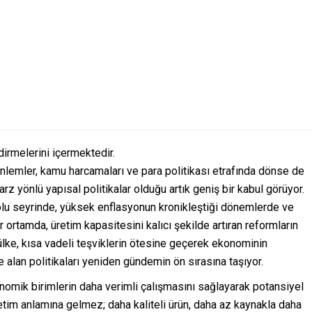
dirmelerini içermektedir.
lemler, kamu harcamaları ve para politikası etrafında dönse de
rz yönlü yapısal politikalar olduğu artık geniş bir kabul görüyor.
dolu seyrinde, yüksek enflasyonun kronikleştiği dönemlerde ve
bir ortamda, üretim kapasitesini kalıcı şekilde artıran reformların
ülke, kısa vadeli teşviklerin ötesine geçerek ekonominin
alan politikaları yeniden gündemin ön sırasına taşıyor.
onomik birimlerin daha verimli çalışmasını sağlayarak potansiyel
retim anlamına gelmez; daha kaliteli ürün, daha az kaynakla daha