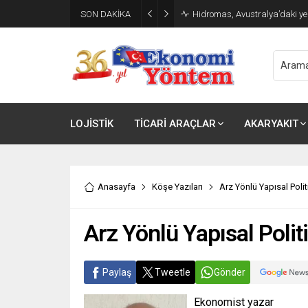
SON DAKİKA
TÜRKONFED ve Kadoil’den İş D
LOJİSTİK
TİCARİ ARAÇLAR
AKARYAKIT
Anasayfa
Köşe Yazıları
Arz Yönlü Yapısal Polit
Arz Yönlü Yapısal Polit
Paylaş
Tweetle
Gönder
Ekonomist yazar