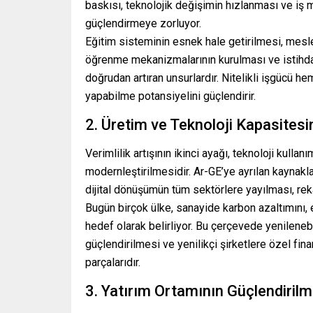
baskısı, teknolojik değişimin hızlanması ve iş
güçlendirmeye zorluyor.
Eğitim sisteminin esnek hale getirilmesi, mesl
öğrenme mekanizmalarının kurulması ve istihdam 
doğrudan artıran unsurlardır. Nitelikli işgücü h
yapabilme potansiyelini güçlendirir.
2. Üretim ve Teknoloji Kapasitesin
Verimlilik artışının ikinci ayağı, teknoloji kulla
modernleştirilmesidir. Ar-GE’ye ayrılan kaynakla
dijital dönüşümün tüm sektörlere yayılması, rek
Bugün birçok ülke, sanayide karbon azaltımını, e
hedef olarak belirliyor. Bu çerçevede yenilenebili
güçlendirilmesi ve yenilikçi şirketlere özel fi
parçalarıdır.
3. Yatırım Ortamının Güçlendirilm