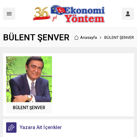
BÜLENT ŞENVER
Anasayfa
BÜLENT ŞENVER
BÜLENT ŞENVER
Yazara Ait İçerikler