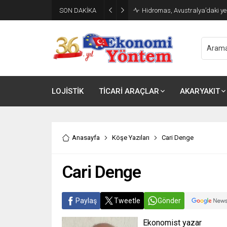
SON DAKİKA
TÜRKONFED ve Kadoil’den İş D
LOJİSTİK
TİCARİ ARAÇLAR
AKARYAKIT
Anasayfa
Köşe Yazıları
Cari Denge
Cari Denge
Paylaş
Tweetle
Gönder
Ekonomist yazar