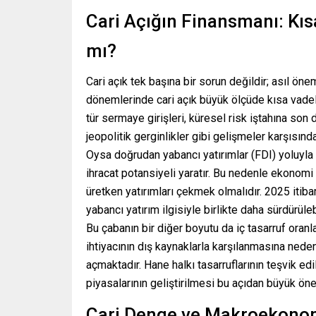
Cari Açığın Finansmanı: Kıs
mı?
Cari açık tek başına bir sorun değildir; asıl önem
dönemlerinde cari açık büyük ölçüde kısa vadeli p
tür sermaye girişleri, küresel risk iştahına son d
jeopolitik gerginlikler gibi gelişmeler karşısında
Oysa doğrudan yabancı yatırımlar (FDI) yoluyla 
ihracat potansiyeli yaratır. Bu nedenle ekonomi 
üretken yatırımları çekmek olmalıdır. 2025 itibar
yabancı yatırım ilgisiyle birlikte daha sürdürüle
Bu çabanın bir diğer boyutu da iç tasarruf oranlar
ihtiyacının dış kaynaklarla karşılanmasına nede
açmaktadır. Hane halkı tasarruflarının teşvik 
piyasalarının geliştirilmesi bu açıdan büyük ön
Cari Denge ve Makroekonomik