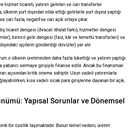
 hizmet ticareti, yatırım gelirleri ve cari transferler
ülkenin yurt dışından elde ettiği gelirlerle yurt dışına yaptığı
e cari fazla, negatifse cari açık ortaya çıkar.
ış ticaret dengesi (ihracat-ithalat farkı), hizmetler dengesi
mler), birincil gelir dengesi (faiz, kâr ve temettü transferleri) ve
tdışındaki işçilerin gönderdiği dövizler) yer alır.
urum o ülkenin üretiminden daha fazla tükettiği ve yatırım yaptığı
eya yabancı sermaye girişiyle finanse edilir. Ancak bu finansman
krarı açısından kritik öneme sahiptir. Uzun vadeli yatırımlarla
layabilirken; kısa vadeli sıcak para girişlerine dayanan bir açık,
ünümü: Yapısal Sorunlar ve Dönemsel
onik bir özellik taşımaktadır. Bunun temel nedeni, üretim