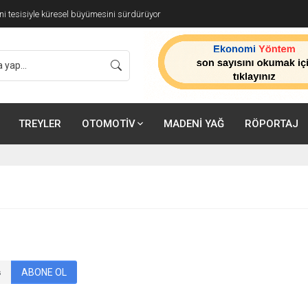
ünyasına Özel İş Birliği
TREYLER
OTOMOTİV
MADENİ YAĞ
RÖPORTAJ
ABONE OL