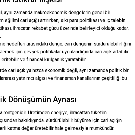
ğil, aynı zamanda makroekonomik dengelerin genel bir
eğilimi cari açığı artırırken, sıkı para politikası ve iç talebin
tikası, ihracatın rekabet gücü üzerinde belirleyici olduğu kadar,
.
üme hedefleri arasındaki denge, cari dengenin sürdürülebilirliğini
mek için gevşek politikalar uygulandığında cari açık artabilir;
tebilir ve finansal kırılganlık yaratabilir.
rde cari açık yalnızca ekonomik değil, aynı zamanda politik bir
ararası yatırımcı algısı ve finansman kanallarının çeşitliliği bu
mik Dönüşümün Aynası
a röntgenidir. Üretimden enerjiye, ihracattan tüketim
açısından bakıldığında, sürdürülebilir büyüme için cari açığın
yerli katma değer üretebilir hale gelmesiyle mümkündür.