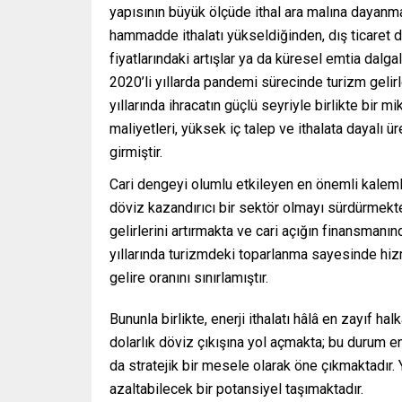
yapısının büyük ölçüde ithal ara malına dayanmas
hammadde ithalatı yükseldiğinden, dış ticaret d
fiyatlarındaki artışlar ya da küresel emtia dalga
2020’li yıllarda pandemi sürecinde turizm gelir
yıllarında ihracatın güçlü seyriyle birlikte bir
maliyetleri, yüksek iç talep ve ithalata dayalı 
girmiştir.
Cari dengeyi olumlu etkileyen en önemli kalemle
döviz kazandırıcı bir sektör olmayı sürdürmekted
gelirlerini artırmakta ve cari açığın finansman
yıllarında turizmdeki toparlanma sayesinde hizme
gelire oranını sınırlamıştır.
Bununla birlikte, enerji ithalatı hâlâ en zayıf halk
dolarlık döviz çıkışına yol açmakta; bu durum ene
da stratejik bir mesele olarak öne çıkmaktadır. Y
azaltabilecek bir potansiyel taşımaktadır.