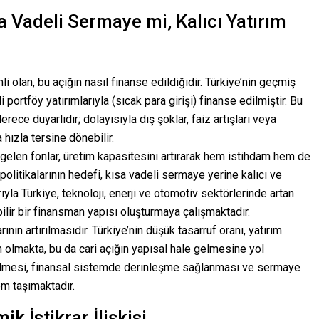
a Vadeli Sermaye mi, Kalıcı Yatırım
li olan, bu açığın nasıl finanse edildiğidir. Türkiye’nin geçmiş
ortföy yatırımlarıyla (sıcak para girişi) finanse edilmiştir. Bu
erece duyarlıdır; dolayısıyla dış şoklar, faiz artışları veya
 hızla tersine dönebilir.
gelen fonlar, üretim kapasitesini artırarak hem istihdam hem de
politikalarının hedefi, kısa vadeli sermaye yerine kalıcı ve
ıyla Türkiye, teknoloji, enerji ve otomotiv sektörlerinde artan
bilir bir finansman yapısı oluşturmaya çalışmaktadır.
ının artırılmasıdır. Türkiye’nin düşük tasarruf oranı, yatırım
n olmakta, bu da cari açığın yapısal hale gelmesine yol
edilmesi, finansal sistemde derinleşme sağlanması ve sermaye
em taşımaktadır.
 İstikrar İlişkisi