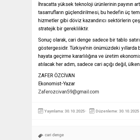
İhracatta yüksek teknoloji ürünlerinin payının artı
tasarrufların güçlendirilmesi, bu hedefin üç temel
hizmetler gibi döviz kazandırıcı sektörlerin çeş
stratejik bir gerekliliktir.
Sonuç olarak, cari denge sadece bir tablo satırı
göstergesidir. Türkiye’nin önümüzdeki yıllarda 
hayata geçirme kararlılığına ve üretim ekonomi
atılacak her adım, sadece cari açığı değil, ülke
ZAFER ÖZCİVAN
Ekonomist-Yazar
Zaferozcivan59@gmail.com
Yayınlama: 30.10.2025
Düzenleme: 30.10.2025 
cari denge