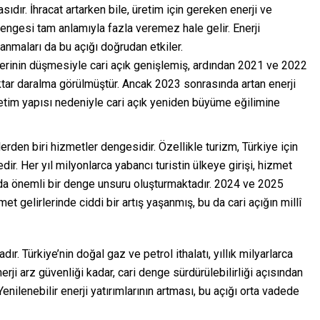
ıdır. İhracat artarken bile, üretim için gereken enerji ve
engesi tam anlamıyla fazla veremez hale gelir. Enerji
lanmaları da bu açığı doğrudan etkiler.
lerinin düşmesiyle cari açık genişlemiş, ardından 2021 ve 2022
 miktar daralma görülmüştür. Ancak 2023 sonrasında artan enerji
üretim yapısı nedeniyle cari açık yeniden büyüme eğilimine
rden biri hizmetler dengesidir. Özellikle turizm, Türkiye için
ir. Her yıl milyonlarca yabancı turistin ülkeye girişi, hizmet
ında önemli bir denge unsuru oluşturmaktadır. 2024 ve 2025
t gelirlerinde ciddi bir artış yaşanmış, bu da cari açığın millî
adır. Türkiye’nin doğal gaz ve petrol ithalatı, yıllık milyarlarca
rji arz güvenliği kadar, cari denge sürdürülebilirliği açısından
enilenebilir enerji yatırımlarının artması, bu açığı orta vadede