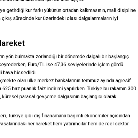
 getirdiği kur farkı yükünün ortadan kalkmasının, mali disipline
çıkış sürecinde kur üzerindeki olası dalgalanmaların iyi
Hareket
arın yön bulmakta zorlandığı bir dönemde dalgalı bir başlangıç
seyrederken, Euro/TL ise 47,36 seviyelerinde işlem gördü.
i hava hissedildi.
lişmekte olan ülke merkez bankalarının temmuz ayında agresif
a 625 baz puanlık faiz indirimi yapılırken, Türkiye bu rakamın 300
m, küresel parasal gevşeme dalgasının başlangıcı olarak
leri, Türkiye gibi dış finansmana bağımlı ekonomiler açısından
yasalarındaki her hareket hem yatırımcılar hem de reel sektör