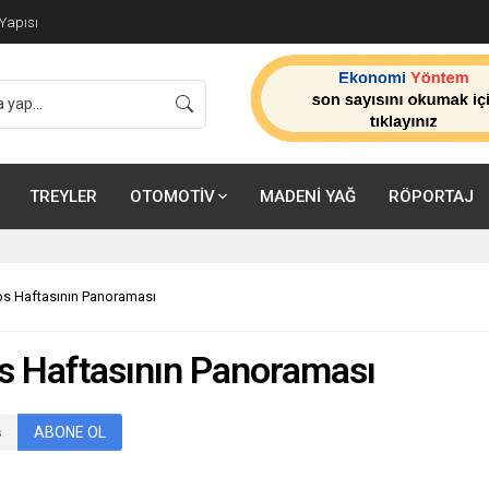
ik Tarih: Sertifikalı Çağrı Merkezi Zorunluluğu 23
TREYLER
OTOMOTİV
MADENİ YAĞ
RÖPORTAJ
s Haftasının Panoraması
s Haftasının Panoraması
ABONE OL