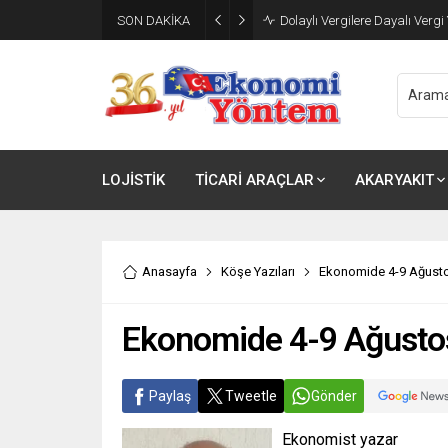
Şarj Ağı İşletmecileri İçin Krit
SON DAKİKA
Eylül’de Başlıyor
LOJİSTİK
TİCARİ ARAÇLAR
AKARYAKIT
Anasayfa
Köşe Yazıları
Ekonomide 4-9 Ağusto
Ekonomide 4-9 Ağusto
Paylaş
Tweetle
Gönder
Ekonomist yazar