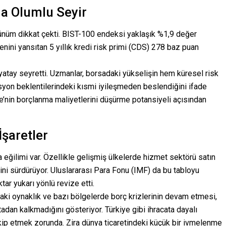
da Olumlu Seyir
örünüm dikkat çekti. BIST-100 endeksi yaklaşık %1,9 değer
nini yansıtan 5 yıllık kredi risk primi (CDS) 278 baz puan
 yatay seyretti. Uzmanlar, borsadaki yükselişin hem küresel risk
syon beklentilerindeki kısmi iyileşmeden beslendiğini ifade
e’nin borçlanma maliyetlerini düşürme potansiyeli açısından
şaretler
eğilimi var. Özellikle gelişmiş ülkelerde hizmet sektörü satın
rini sürdürüyor. Uluslararası Para Fonu (IMF) da bu tabloyu
tar yukarı yönlü revize etti.
ındaki oynaklık ve bazı bölgelerde borç krizlerinin devam etmesi,
dan kalkmadığını gösteriyor. Türkiye gibi ihracata dayalı
kip etmek zorunda. Zira dünya ticaretindeki küçük bir ivmelenme