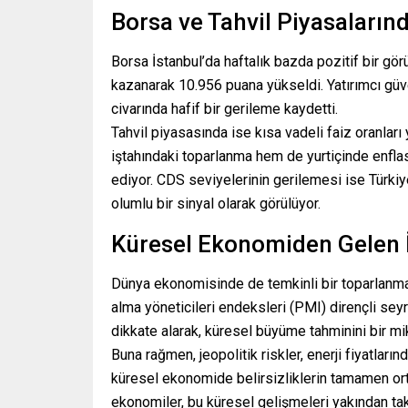
Borsa ve Tahvil Piyasaların
Borsa İstanbul’da haftalık bazda pozitif bir g
kazanarak 10.956 puana yükseldi. Yatırımcı güve
civarında hafif bir gerileme kaydetti.
Tahvil piyasasında ise kısa vadeli faiz oranları
iştahındaki toparlanma hem de yurtiçinde enfla
ediyor. CDS seviyelerinin gerilemesi ise Türkiy
olumlu bir sinyal olarak görülüyor.
Küresel Ekonomiden Gelen İ
Dünya ekonomisinde de temkinli bir toparlanma 
alma yöneticileri endeksleri (PMI) dirençli sey
dikkate alarak, küresel büyüme tahminini bir mik
Buna rağmen, jeopolitik riskler, enerji fiyatlar
küresel ekonomide belirsizliklerin tamamen orta
ekonomiler, bu küresel gelişmeleri yakından ta