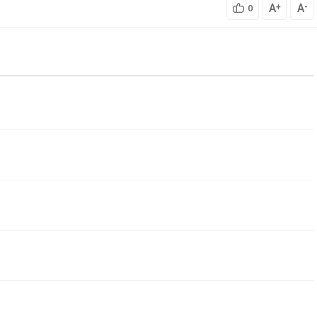
A
A
+
-
0