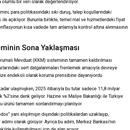
lumlu bir veri olarak değerlendiriliyor.
ni; para politikasındaki sıkı duruş, talep koşullarındaki
ile açıklıyor. Bununla birlikte, temel mal ve hizmetlerdeki fiyat
, enflasyonun kısa vadede tam anlamıyla kontrol altına alınmasının
eminin Sona Yaklaşması
orumalı Mevduat (KKM) sisteminin tamamen kaldırılması
urlarındaki sert dalgalanmaları frenlemek amacıyla devreye
vize endeksli olarak koruma prensibine dayanıyordu.
kadar ulaşmışken, 2025 itibarıyla bu tutar sadece 11,8 milyar
k %2’sine denk geliyor. Hazine ve Maliye Bakanlığı ile Türkiye
u ürünü tamamen sonlandırmayı planlıyor.
ox” yani alışılmışın dışındaki politikalardan uzaklaşıp,
 adımı olarak görüyor. Ayrıca bu adım, Merkez Bankası’nın
kilde kullanabilmesi için de alan açıyor.