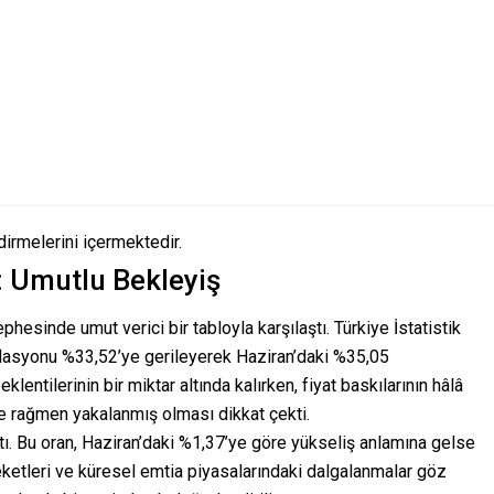
dirmelerini içermektedir.
: Umutlu Bekleyiş
sinde umut verici bir tabloyla karşılaştı. Türkiye İstatistik
enflasyonu %33,52’ye gerileyerek Haziran’daki %35,05
entilerinin bir miktar altında kalırken, fiyat baskılarının hâlâ
re rağmen yakalanmış olması dikkat çekti.
ttı. Bu oran, Haziran’daki %1,37’ye göre yükseliş anlamına gelse
eketleri ve küresel emtia piyasalarındaki dalgalanmalar göz