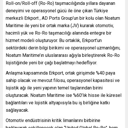
Roll-on/Roll-off (Ro-Ro) taşımacılığında yıllara dayanan
deneyimi ve operasyonel gücü ile öne çıkan Türkiye
merkezli Erkport , AD Ports Group’un bir kolu olan Noatum
Maritime ile yeni bir ortak marka (JV) kurarak otomotiv,
hacimli yük ve Ro-Ro taşımacılığı alanında entegre bir
hizmet modeli oluşturuyor. Bu ortaklık, Erkport’un
sektördeki derin bilgi birikimi ve operasyonel uzmanlığını,
Noatum Maritime’ın uluslararası ağıyla birleştirerek Ro-Ro
lojistiğinde yeni bir çağı başlatmayı hedefliyor.
Anlaşma kapsamında Erkport, ortak girişimde %40 paya
sahip olacak ve mevcut filosu, operasyonel kapasitesi ve
lojistik ağı ile yeni yapının temel taşlarından birini
oluşturacak. Noatum Maritime ise %60’lık hisse ile küresel
bağlantıları ve lojistik altyapısıyla bu iş birliğine katkı
sağlayacak.
Otomotiv endüstrisinin kritik limanlarını birbirine
bağlayarak şekillenecek olan “United Global Ro-Ro”, hem