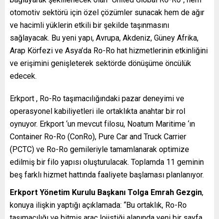
otomotiv sektörü için özel çözümler sunacak hem de ağır
ve hacimli yüklerin etkili bir şekilde taşınmasını
sağlayacak. Bu yeni yapı, Avrupa, Akdeniz, Güney Afrika,
Arap Körfezi ve Asya’da Ro-Ro hat hizmetlerinin etkinliğini
ve erişimini genişleterek sektörde dönüşüme öncülük
edecek.
Erkport , Ro-Ro taşımacılığındaki pazar deneyimi ve
operasyonel kabiliyetleri ile ortaklıkta anahtar bir rol
oynuyor. Erkport ‘un mevcut filosu, Noatum Maritime ‘ın
Container Ro-Ro (ConRo), Pure Car and Truck Carrier
(PCTC) ve Ro-Ro gemileriyle tamamlanarak optimize
edilmiş bir filo yapısı oluşturulacak. Toplamda 11 geminin
beş farklı hizmet hattında faaliyete başlaması planlanıyor.
Erkport Yönetim Kurulu Başkanı Tolga Emrah Gezgin
,
konuya ilişkin yaptığı açıklamada: “Bu ortaklık, Ro-Ro
taşımacılığı ve bitmiş araç lojistiği alanında yeni bir sayfa