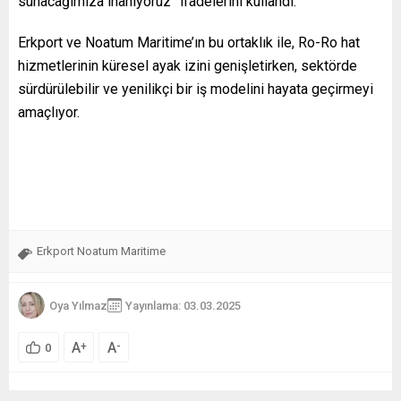
sunacağımıza inanıyoruz” ifadelerini kullandı.
Erkport ve Noatum Maritime’ın bu ortaklık ile, Ro-Ro hat
hizmetlerinin küresel ayak izini genişletirken, sektörde
sürdürülebilir ve yenilikçi bir iş modelini hayata geçirmeyi
amaçlıyor.
Erkport Noatum Maritime
Oya Yılmaz
Yayınlama: 03.03.2025
A
A
+
-
0