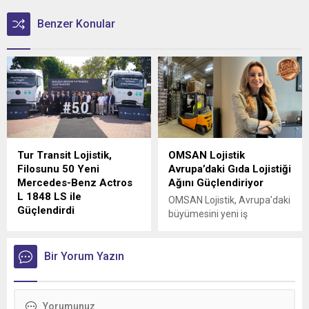
Benzer Konular
Tur Transit Lojistik,
OMSAN Lojistik
Filosunu 50 Yeni
Avrupa’daki Gıda Lojistiği
Mercedes-Benz Actros
Ağını Güçlendiriyor
L 1848 LS ile
OMSAN Lojistik, Avrupa’daki
Güçlendirdi
büyümesini yeni iş
Mercedes-Benz Türk, 1980
birlikleriyle sürdürmeye
yılından bu yana uluslararası
devam ediyor
lojistik alanında faaliyet
Bir Yorum Yazın
gösteren Tur Transit
Lojistik’e 50 adet Mercedes-
Benz Actros L 1848 LS