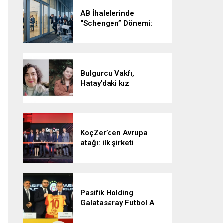
AB İhalelerinde
“Schengen” Dönemi:
Vizesiz Kalmayın!
Bulgurcu Vakfı,
Hatay’daki kız
öğrencilerle buluşacak
KoçZer’den Avrupa
atağı: ilk şirketi
Romanya’da kurdu
Pasifik Holding
Galatasaray Futbol A
Takımı’na forma sırt
sponsoru oldu