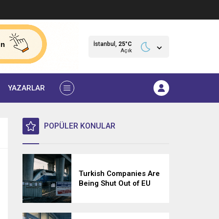
İstanbul,
25
°C
Açık
YAZARLAR
POPÜLER KONULAR
Turkish Companies Are
Being Shut Out of EU
Tenders — and No One
Has to Explain Why