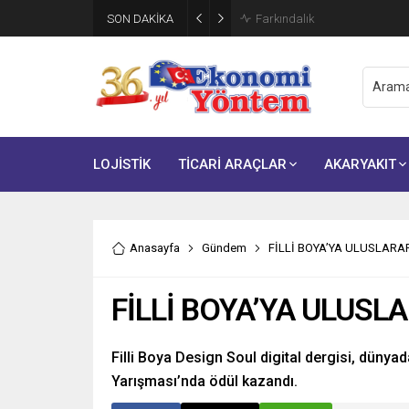
SON DAKİKA
Brisa, ikinci çeyrek finansal s
LOJİSTİK
TİCARİ ARAÇLAR
AKARYAKIT
Anasayfa
Gündem
FİLLİ BOYA’YA ULUSLARA
FİLLİ BOYA’YA ULUSL
Filli Boya Design Soul digital dergisi, dünyad
Yarışması’nda ödül kazandı.