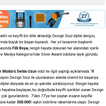
klı ve keyifli bir dille aktardığı Design Soul dijital dergisi,
ormda büyük bir başarı kazandı. Her yıl tasarımın başkenti
asında
Filli Boya,
rengin hayata dokunan her alanından içerik
k ve Medya Kategorisi’nde Silver Award ödülüne layık görüldü.
iler Müdürü Selda Uzun
ödül ile ilgili yaptığı açıklamada: “A’
 yayını Design Soul ile uluslararası alanda önemli bir başarıya
i dijital dünyada da en iyi şekilde sürdürüyoruz. Rengin hayata
 hayatına başlayan, bu doğrultuda keyifli içerikler sunan Design
i çok gururlandırdı. 7’den 77’ye her yaştan insanın keyifle
güne kadar
300.000
’i aşkın indirilme rakamlarına ulaştı. Design