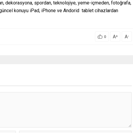
attan, dekorasyona, spordan, teknolojiye, yeme-içmeden, fotoğrafa,
ü güncel konuyu iPad, iPhone ve Andorid tablet cihazlardan
A
A
+
-
0