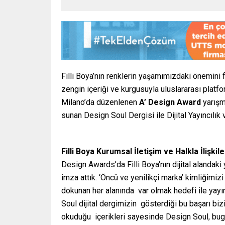
Filli Boya’nın renklerin yaşamımızdaki önemini far
zengin içeriği ve kurgusuyla uluslararası platf
Milano’da düzenlenen
A’ Design Award
yarışm
sunan Design Soul Dergisi ile Dijital Yayıncılı
Filli Boya Kurumsal İletişim ve Halkla İlişk
Design Awards’da Filli Boya‘nın dijital alandaki
imza attık. ‘Öncü ve yenilikçi marka’ kimliğimiz
dokunan her alanında var olmak hedefi ile yayın
Soul dijital dergimizin gösterdiği bu başarı biz
okuduğu içerikleri sayesinde Design Soul, bu