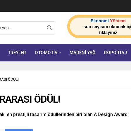
onuçlarını açıkladı:
TREYLER
OTOMOTİV
MADENİ YAĞ
RÖPORTAJ
RASI ÖDÜL!
ARARASI ÖDÜL!
aki en prestijli tasarım ödüllerinden biri olan A’Design Award