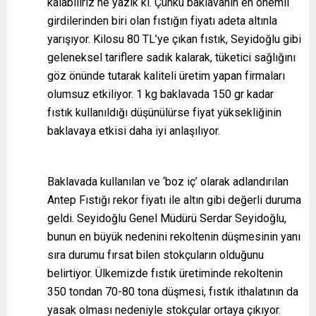
kalabiliriz ne yazık ki. Çünkü baklavanın en önemli
girdilerinden biri olan fıstığın fiyatı adeta altınla
yarışıyor. Kilosu 80 TL’ye çıkan fıstık, Seyidoğlu gibi
geleneksel tariflere sadık kalarak, tüketici sağlığını
göz önünde tutarak kaliteli üretim yapan firmaları
olumsuz etkiliyor. 1 kg baklavada 150 gr kadar
fıstık kullanıldığı düşünülürse fiyat yüksekliğinin
baklavaya etkisi daha iyi anlaşılıyor.
Baklavada kullanılan ve ‘boz iç’ olarak adlandırılan
Antep Fıstığı rekor fiyatı ile altın gibi değerli duruma
geldi. Seyidoğlu Genel Müdürü Serdar Seyidoğlu,
bunun en büyük nedenini rekoltenin düşmesinin yanı
sıra durumu fırsat bilen stokçuların olduğunu
belirtiyor. Ülkemizde fıstık üretiminde rekoltenin
350 tondan 70-80 tona düşmesi, fıstık ithalatının da
yasak olması nedeniyle stokçular ortaya çıkıyor.