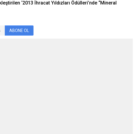
eştirilen ‘2013 İhracat Yıldızları Ödülleri’nde “Mineral
ABONE OL