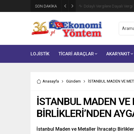
Şarj Ağı İşletmecileri İçin Krit
SON DAKİKA
Eylül’de Başlıyor
LOJİSTİK
TİCARİ ARAÇLAR
AKARYAKIT
Anasayfa
Gündem
İSTANBUL MADEN VE META
İSTANBUL MADEN VE 
BİRLİKLERİ’NDEN AYG
İstanbul Maden ve Metaller İhracatçı Birlikle