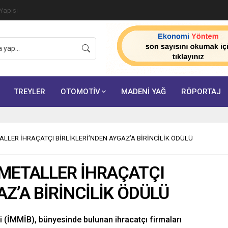
ik Tarih: Sertifikalı Çağrı Merkezi Zorunluluğu 23
TREYLER
OTOMOTİV
MADENİ YAĞ
RÖPORTAJ
LLER İHRAÇATÇI BİRLİKLERİ’NDEN AYGAZ’A BİRİNCİLİK ÖDÜLÜ
METALLER İHRAÇATÇI
AZ’A BİRİNCİLİK ÖDÜLÜ
ri (İMMİB), bünyesinde bulunan ihracatçı firmaları