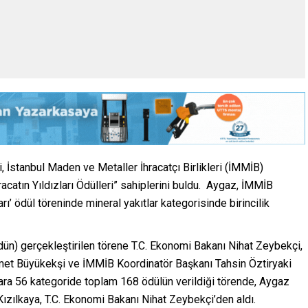
ği, İstanbul Maden ve Metaller İhracatçı Birlikleri (İMMİB)
acatın Yıldızları Ödülleri” sahiplerini buldu. Aygaz, İMMİB
arı’ ödül töreninde mineral yakıtlar kategorisinde birincilik
ün) gerçekleştirilen törene T.C. Ekonomi Bakanı Nihat Zeybekçi,
hmet Büyükekşi ve İMMİB Koordinatör Başkanı Tahsin Öztiryaki
alara 56 kategoride toplam 168 ödülün verildiği törende, Aygaz
ızılkaya, T.C. Ekonomi Bakanı Nihat Zeybekçi’den aldı.