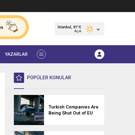
İstanbul,
31
°C
Açık
YAZARLAR
POPÜLER KONULAR
Turkish Companies Are
Being Shut Out of EU
Tenders — and No One
Has to Explain Why