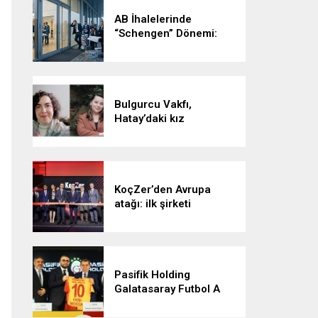
AB İhalelerinde
“Schengen” Dönemi:
Vizesiz Kalmayın!
Bulgurcu Vakfı,
Hatay’daki kız
öğrencilerle buluşacak
KoçZer’den Avrupa
atağı: ilk şirketi
Romanya’da kurdu
Pasifik Holding
Galatasaray Futbol A
Takımı’na forma sırt
sponsoru oldu