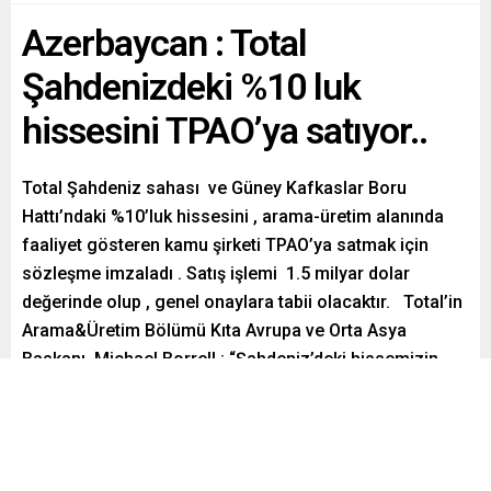
Azerbaycan : Total
Şahdenizdeki %10 luk
hissesini TPAO’ya satıyor..
Total Şahdeniz sahası ve Güney Kafkaslar Boru
Hattı’ndaki %10’luk hissesini , arama-üretim alanında
faaliyet gösteren kamu şirketi TPAO’ya satmak için
sözleşme imzaladı . Satış işlemi 1.5 milyar dolar
değerinde olup , genel onaylara tabii olacaktır. Total’in
Arama&Üretim Bölümü Kıta Avrupa ve Orta Asya
Baskanı Michael Borrell : “Şahdeniz’deki hissemizin
satışı , Total’ in aktif […]
Paylaş
Tweetle
Gönder
ABONE OL