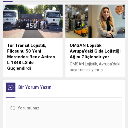
Tur Transit Lojistik,
OMSAN Lojistik
Filosunu 50 Yeni
Avrupa’daki Gıda Lojistiği
Mercedes-Benz Actros
Ağını Güçlendiriyor
L 1848 LS ile
OMSAN Lojistik, Avrupa’daki
Güçlendirdi
büyümesini yeni iş
Mercedes-Benz Türk, 1980
birlikleriyle sürdürmeye
yılından bu yana uluslararası
devam ediyor
lojistik alanında faaliyet
Bir Yorum Yazın
gösteren Tur Transit
Lojistik’e 50 adet Mercedes-
Benz Actros L 1848 LS
teslimatı gerçekleştirdi.