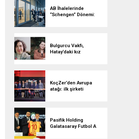
AB İhalelerinde
“Schengen” Dönemi:
Vizesiz Kalmayın!
Bulgurcu Vakfı,
Hatay’daki kız
öğrencilerle buluşacak
KoçZer’den Avrupa
atağı: ilk şirketi
Romanya’da kurdu
Pasifik Holding
Galatasaray Futbol A
Takımı’na forma sırt
sponsoru oldu