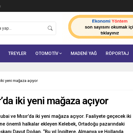
da Lojistiği Ağını Güçlendiriyor
TREYLER
OTOMOTİV
MADENİ YAĞ
RÖPORTAJ
 iki yeni mağaza açıyor
’da iki yeni mağaza açıyor
ubai ve Mısır’da iki yeni mağaza açıyor. Faaliyete geçecek iki
rine önemli halkalar ekleyen Kelebek, Ortadoğu pazarındaki
Başkanı Davut Doğan, “Bu yıl İngiltere, Almanya ve Hollanda