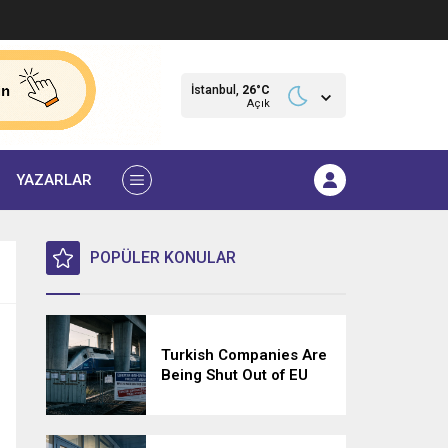
İstanbul,
26
°C
Açık
YAZARLAR
POPÜLER KONULAR
Turkish Companies Are
Being Shut Out of EU
Tenders — and No One
Has to Explain Why