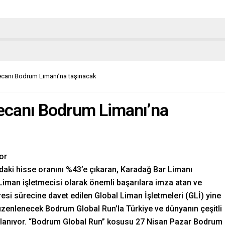
ecanı Bodrum Limanı’na taşınacak
yecanı Bodrum Limanı’na
or
ndaki hisse oranını %43’e çıkaran, Karadağ Bar Limanı
k Liman işletmecisi olarak önemli başarılara imza atan ve
si sürecine davet edilen Global Liman İşletmeleri (GLİ) yine
düzenlenecek Bodrum Global Run’la Türkiye ve dünyanın çeşitli
rlanıyor. “Bodrum Global Run” koşusu 27 Nisan Pazar Bodrum