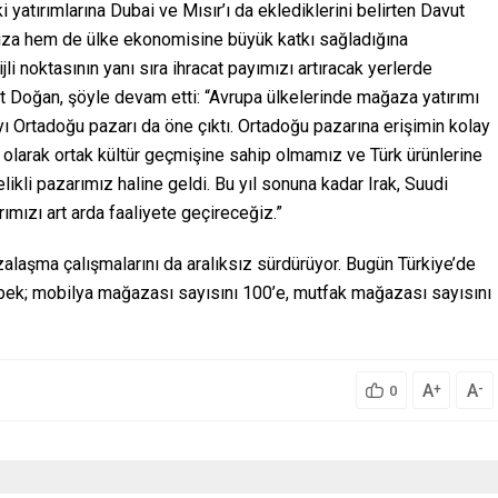
atırımlarına Dubai ve Mısır’ı da eklediklerini belirten Davut
za hem de ülke ekonomisine büyük katkı sağladığına
i noktasının yanı sıra ihracat payımızı artıracak yerlerde
 Doğan, şöyle devam etti: “Avrupa ülkelerinde mağaza yatırımı
ı Ortadoğu pazarı da öne çıktı. Ortadoğu pazarına erişimin kolay
e olarak ortak kültür geçmişine sahip olmamız ve Türk ürünlerine
ikli pazarımız haline geldi. Bu yıl sonuna kadar Irak, Suudi
ımızı art arda faaliyete geçireceğiz.”
alaşma çalışmalarını da aralıksız sürdürüyor. Bugün Türkiye’de
bek; mobilya mağazası sayısını 100’e, mutfak mağazası sayısını
A
A
+
-
0