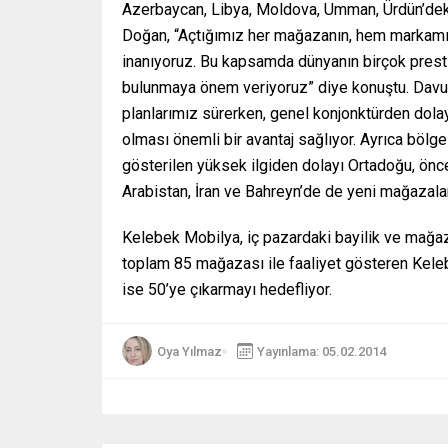
Azerbaycan, Libya, Moldova, Umman, Ürdün’deki y
Doğan, “Açtığımız her mağazanın, hem markamı
inanıyoruz. Bu kapsamda dünyanın birçok prestijl
bulunmaya önem veriyoruz” diye konuştu. Davut
planlarımız sürerken, genel konjonktürden dolay
olması önemli bir avantaj sağlıyor. Ayrıca bölg
gösterilen yüksek ilgiden dolayı Ortadoğu, öncel
Arabistan, İran ve Bahreyn’de de yeni mağazalar
Kelebek Mobilya, iç pazardaki bayilik ve mağaz
toplam 85 mağazası ile faaliyet gösteren Kele
ise 50’ye çıkarmayı hedefliyor.
Oya Yılmaz
Yayınlama: 05.02.2014