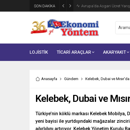
SON DAKİKA
OMSAN Lojistik Avrupa’daki Gı
LOJİSTİK
TİCARİ ARAÇLAR
AKARYAKIT
Anasayfa
Gündem
Kelebek, Dubai ve Mısır’da
Kelebek, Dubai ve Mısır
Türkiye’nin köklü markası Kelebek Mobilya, D
yeni bayisi ile yurtdışındaki mağazalar zinci
ağırlığını artırıyor. Kelebek Yönetim Kurulu 