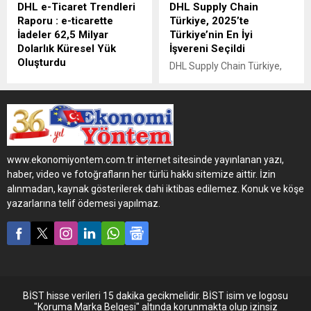
DHL e-Ticaret Trendleri
DHL Supply Chain
Raporu : e-ticarette
Türkiye, 2025’te
İadeler 62,5 Milyar
Türkiye’nin En İyi
Dolarlık Küresel Yük
İşvereni Seçildi
Oluşturdu
DHL Supply Chain Türkiye,
Giyim ürünlerinde iade
Great Place to Work®
oranları yüzde 90’a
Enstitüsü tarafından
ulaşırken küresel iade hacmi
düzenlenen “Türkiye’nin En
62,5 milyar doları buldu. DHL,
İyi İşverenleri 2025”
iadeleri sürdürülebilir
araştırmasında 1000+
lojistikle yönetiyor.
çalışan kategorisinde
www.ekonomiyontem.com.tr internet sitesinde yayınlanan yazı,
birincilik ödülünü kazandı.
haber, video ve fotoğrafların her türlü hakkı sitemize aittir. İzin
alınmadan, kaynak gösterilerek dahi iktibas edilemez. Konuk ve köşe
yazarlarına telif ödemesi yapılmaz.
BİST hisse verileri 15 dakika gecikmelidir. BİST isim ve logosu
"Koruma Marka Belgesi" altında korunmakta olup izinsiz