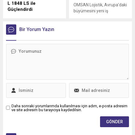
L 1848 LS ile
OMSAN Lojistik, Avrupa’daki
Güçlendirdi
büyümesini yeni iş
Mercedes-Benz Türk, 1980
birlikleriyle sürdürmeye
yılından bu yana uluslararası
devam ediyor
lojistik alanında faaliyet
Bir Yorum Yazın
gösteren Tur Transit
Lojistik’e 50 adet Mercedes-
Benz Actros L 1848 LS
teslimatı gerçekleştirdi.
Daha sonraki yorumlarımda kullanılması için adım, e-posta adresim
ve site adresim bu tarayıcıya kaydedilsin.