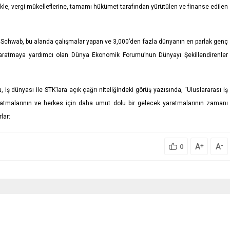
llikle, vergi mükelleflerine, tamamı hükümet tarafından yürütülen ve finanse edilen
e Schwab, bu alanda çalışmalar yapan ve 3,000’den fazla dünyanın en parlak genç
ler yaratmaya yardımcı olan Dünya Ekonomik Forumu’nun Dünyayı Şekillendirenler
ş dünyası ile STK’lara açık çağrı niteliğindeki görüş yazısında, “Uluslararası iş
lar atmalarının ve herkes için daha umut dolu bir gelecek yaratmalarının zamanı
lar:
A
A
+
-
0