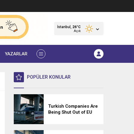
İstanbul,
26
°C
Açık
YAZARLAR
POPÜLER KONULAR
Turkish Companies Are
Being Shut Out of EU
Tenders — and No One
Has to Explain Why