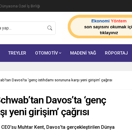
ünyasına Özel İş Birliği
TREYLER
OTOMOTİV
MADENİ YAĞ
RÖPORTAJ
b’tan Davos’ta ‘genç istihdamı sorununa karşı yeni girişim’ çağrısı
Schwab’tan Davos’ta ‘genç
ı yeni girişim’ çağrısı
 CEO’su Muhtar Kent, Davos’ta gerçekleştirilen Dünya