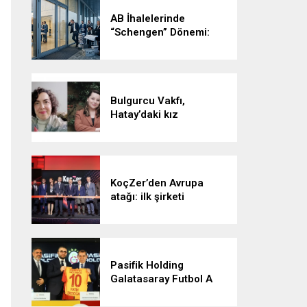
AB İhalelerinde
“Schengen” Dönemi:
Vizesiz Kalmayın!
Bulgurcu Vakfı,
Hatay’daki kız
öğrencilerle buluşacak
KoçZer’den Avrupa
atağı: ilk şirketi
Romanya’da kurdu
Pasifik Holding
Galatasaray Futbol A
Takımı’na forma sırt
sponsoru oldu