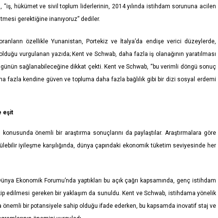
, “iş, hükümet ve sivil toplum liderlerinin, 2014 yılında istihdam sorununa acilen
rütmesi gerektiğine inanıyoruz” dediler.
anların özellikle Yunanistan, Portekiz ve İtalya’da endişe verici düzeylerde,
olduğu vurgulanan yazıda; Kent ve Schwab, daha fazla iş olanağının yaratılması
öngünün sağlanabileceğine dikkat çekti. Kent ve Schwab, “bu verimli döngü sonuç
, daha fazla kendine güven ve topluma daha fazla bağlılık gibi bir dizi sosyal erdemi
 eşit
konusunda önemli bir araştırma sonuçlarını da paylaştılar. Araştırmalara göre
ülebilir iyileşme karşılığında, dünya çapındaki ekonomik tüketim seviyesinde her
i Dünya Ekonomik Forumu’nda yaptıkları bu açık çağrı kapsamında, genç istihdam
ip edilmesi gereken bir yaklaşım da sunuldu. Kent ve Schwab, istihdama yönelik
önemli bir potansiyele sahip olduğu ifade ederken, bu kapsamda inovatif staj ve