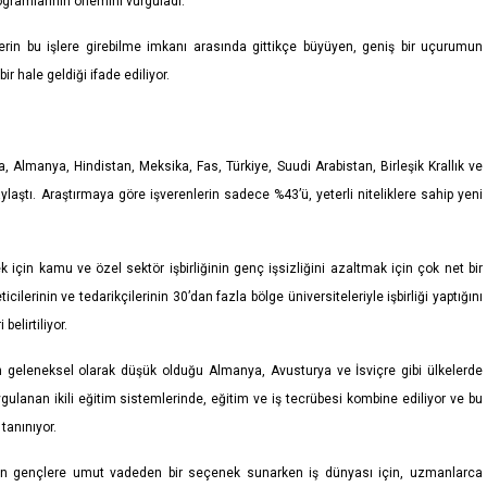
ogramlarının önemini vurguladı.
erin bu işlere girebilme imkanı arasında gittikçe büyüyen, geniş bir uçurumun
 hale geldiği ifade ediliyor.
 Almanya, Hindistan, Meksika, Fas, Türkiye, Suudi Arabistan, Birleşik Krallık ve
ylaştı. Araştırmaya göre işverenlerin sadece %43’ü, yeterli niteliklere sahip yeni
 için kamu ve özel sektör işbirliğinin genç işsizliğini azaltmak için çok net bir
ilerinin ve tedarikçilerinin 30’dan fazla bölge üniversiteleriyle işbirliği yaptığını
elirtiliyor.
ın geleneksel olarak düşük olduğu Almanya, Avusturya ve İsviçre gibi ülkelerde
ygulanan ikili eğitim sistemlerinde, eğitim ve iş tecrübesi kombine ediliyor ve bu
tanınıyor.
ayan gençlere umut vadeden bir seçenek sunarken iş dünyası için, uzmanlarca