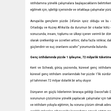
istihdamına yönelik çalışmalara başlayacaklarını belirtirken
eğilmek için, işbirliği içerisinde ve ortaklaşa çalışmalar yü
Avrupa’da gençlerin yüzde 24’ünün işsiz olduğu ve bu or
Ortadoğu ve Kuzey Afrika’da da durumun bir o kadar kötü 
sonucunda, insanı, toplumu ve ülkeyi içeren verimli bir d
olarak üretkenliği ve ücretleri arttırır, daha fazla istikrar
güçlendirir ve suç oranlarını azaltır.” yorumunda bulundu.
Genç istihdamında yüzde 1 iyileşme, 72 milyarlık tüketime
Kent ve Schwab, görüş yazısında, küresel genç istihdamı 
küresel genç istihdam oranlarındaki her yüzde 1’lik sürdür
yıl tahminen 72 milyar dolarlık bir artış oluyor.
Dünyanın en güçlü liderlerinin biraraya geldiği Davos’tak
sorununun çözümüne yönelik yapılacak çalışmalar için tak
ve istihdam yoluyla eğitimin, bu soruna çözüm olmak adına 