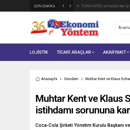
SON DAKİKA
TÜRKONFED ve Kadoil’den İş D
LOJİSTİK
TİCARİ ARAÇLAR
AKARYAKIT
Anasayfa
Gündem
Muhtar Kent ve Klaus Schwa
Muhtar Kent ve Klaus 
istihdamı sorununa karş
Coca-Cola Şirketi Yönetim Kurulu Başkanı ve