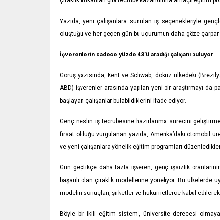
çıraklık imkanları gibi tecrübe kazandırma amaçlı eğitim pr
Yazıda, yeni çalışanlara sunulan iş seçenekleriyle gençl
oluştuğu ve her geçen gün bu uçurumun daha göze çarpar bir
İşverenlerin sadece yüzde 43’ü aradığı çalışanı buluyor
Görüş yazısında, Kent ve Schwab, dokuz ülkedeki (Brezilya,
ABD) işverenler arasında yapılan yeni bir araştırmayı da pa
başlayan çalışanlar bulabildiklerini ifade ediyor.
Genç neslin iş tecrübesine hazırlanma sürecini geliştirmek
fırsat olduğu vurgulanan yazıda, Amerika’daki otomobil üretic
ve yeni çalışanlara yönelik eğitim programları düzenledikleri b
Gün geçtikçe daha fazla işveren, genç işsizlik oranların
başarılı olan çıraklık modellerine yöneliyor. Bu ülkelerde u
modelin sonuçları, şirketler ve hükümetlerce kabul edilerek 
Böyle bir ikili eğitim sistemi, üniversite derecesi olm