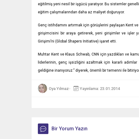
eğitilmiş yeni nesil bir işgücü yaratıyor. Bu sistemler gene
eğitim çalışmalarından daha az maliyet doğuruyor.
Genç istihdamını artırmak için görüşlerini paylaşan Kent v
girişimcisini bir araya getirerek, yeni girişimler ve iş
Girişimi’ni (Global Shapers Initiative) işaret etti.
Muhtar Kent ve Klaus Schwab, CNN için yazdıkları ve kamu, i
liderlerinin, genç işsizliğini azaltmak için kararlı adım
geldiğine inanıyoruz.” diyerek, önemli bir temenni ile bitiriyor
Oya Yılmaz
Yayınlama: 23.01.2014
Bir Yorum Yazın