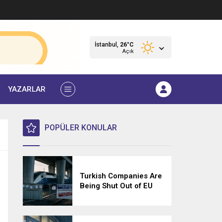
İstanbul,
26
°C
Açık
YAZARLAR
POPÜLER KONULAR
Turkish Companies Are
Being Shut Out of EU
Tenders — and No One
Has to Explain Why