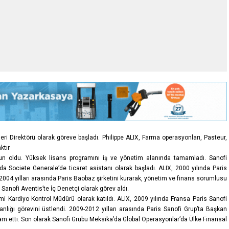
eri Direktörü olarak göreve başladı. Philippe ALIX, Farma operasyonları, Pasteur,
ktır
zun oldu. Yüksek lisans programını iş ve yönetim alanında tamamladı. Sanofi
a Societe Generale’de ticaret asistanı olarak başladı. ALIX, 2000 yılında Paris
2004 yılları arasında Paris Baobaz şirketini kurarak, yönetim ve finans sorumlusu
s Sanofi Aventis’te İç Denetçi olarak görev aldı.
i Kardiyo Kontrol Müdürü olarak katıldı. ALIX, 2009 yılında Fransa Paris Sanofi
ığı görevini üstlendi. 2009-2012 yılları arasında Paris Sanofi Grup’ta Başkan
am etti. Son olarak Sanofi Grubu Meksika’da Global Operasyonlar’da Ülke Finansal