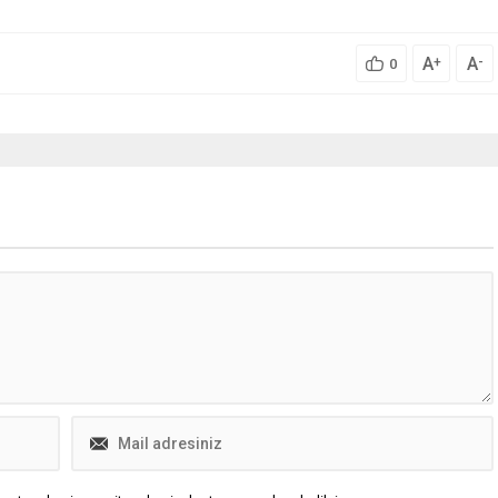
A
A
+
-
0