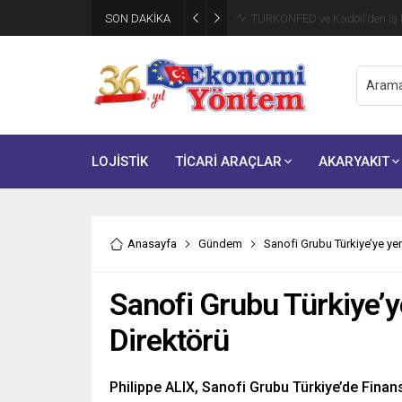
SON DAKİKA
TÜRKONFED ve Kadoil’den İş D
LOJİSTİK
TİCARİ ARAÇLAR
AKARYAKIT
Anasayfa
Gündem
Sanofi Grubu Türkiye’ye ye
Sanofi Grubu Türkiye’y
Direktörü
Philippe ALIX, Sanofi Grubu Türkiye’de Finan