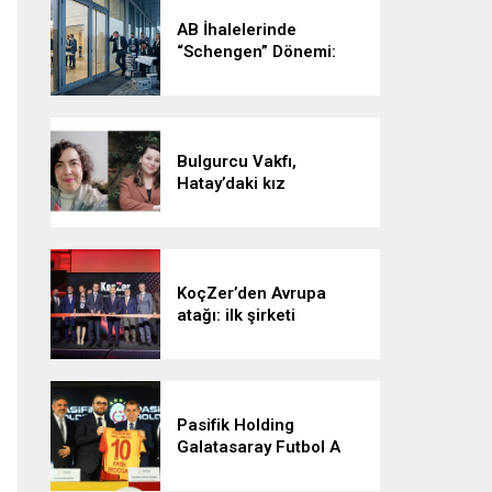
AB İhalelerinde
“Schengen” Dönemi:
Vizesiz Kalmayın!
Bulgurcu Vakfı,
Hatay’daki kız
öğrencilerle buluşacak
KoçZer’den Avrupa
atağı: ilk şirketi
Romanya’da kurdu
Pasifik Holding
Galatasaray Futbol A
Takımı’na forma sırt
sponsoru oldu