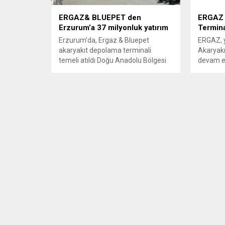
ERGAZ& BLUEPET den
ERGAZ 
Erzurum’a 37 milyonluk yatırım
Termina
Erzurum’da, Ergaz & Bluepet
ERGAZ, y
akaryakıt depolama terminali
Akaryak
temeli atıldı Doğu Anadolu Bölgesi
devam ed
akaryakıtını Erzurum’dan alacak.