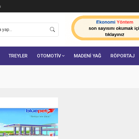
ı
TREYLER
OTOMOTİV
MADENİ YAĞ
RÖPORTAJ