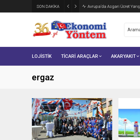
SON DAKİKA
Avrupa’da Asgari Ücret Yarış
LOJİSTİK
TİCARİ ARAÇLAR
AKARYAKIT
ergaz