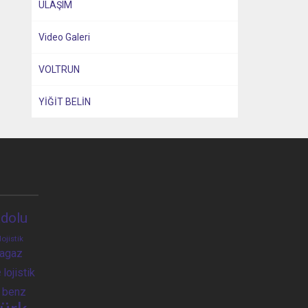
ULAŞIM
Video Galeri
VOLTRUN
YİĞİT BELİN
dolu
lojistik
ragaz
e
lojistik
 benz