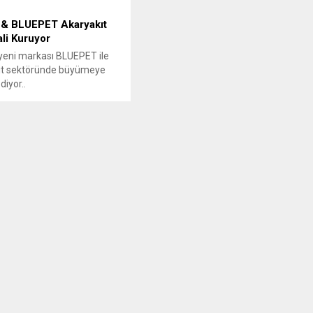
& BLUEPET Akaryakıt
li Kuruyor
eni markası BLUEPET ile
ıt sektöründe büyümeye
iyor..