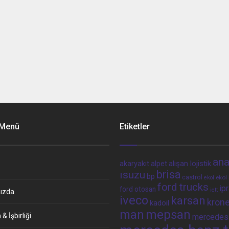
 Menü
Etiketler
ana
alpet
alışan lojistik
akaryakıt
brisa
ısuzu
bp
castrol
ekol 
ekol
ford trucks
ip
ford otosan
iett
ızda
iveco
karsan
kron
kadoil
man
mepsan
& İşbirliği
mercedes